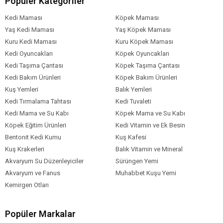
Popüler Kategoriler
Yağ %14
Selülöz %3.5
Kedi Maması
Köpek Maması
İnorganik Madde %8
Yaş Kedi Maması
Yaş Köpek Maması
Hcı'de Çözünmeyen Kül %2
Kuru Kedi Maması
Kuru Köpek Maması
Nem %10
Kedi Oyuncakları
Köpek Oyuncakları
Kalsiyum %1.5
Kedi Taşıma Çantası
Köpek Taşıma Çantası
Fosfor %1
Kedi Bakım Ürünleri
Köpek Bakım Ürünleri
Sodyum %1.2
Kuş Yemleri
Balık Yemleri
Bakır Sülfat 15Mg/kg
Kedi Tırmalama Tahtası
Kedi Tuvaleti
A Vitamini 18000’Iu / Kg
Kedi Mama ve Su Kabı
Köpek Mama ve Su Kabı
D3 Vitamini 1500‘Iu/kg
Köpek Eğitim Ürünleri
E Vitamini 150 Mg / Kg
Kedi Vitamin ve Ek Besin
C Vitamini 200 Mg / Kg
Bentonit Kedi Kumu
Kuş Kafesi
Vitamin C
Kuş Krakerleri
Balık Vitamin ve Mineral
Vitamin A
Akvaryum Su Düzenleyiciler
Sürüngen Yemi
Vitamin D
Akvaryum ve Fanus
Muhabbet Kuşu Yemi
Vitamin B1- B2- B3 (Niasin)
Kemirgen Otları
Köpek Yaş
Yetişkin (1-7 Yaş)
Popüler Markalar
Aralığı