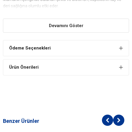
deri sağlığına olumlu etki eder.
Kas ve Kemik Sağlığına Faydalı
Özenle hazırlanan formülü sayesinde bağışıklık sistemi, kas ve
Devamını Göster
kemik yapısına faydalıdır.
Vitamin ve Mineral Desteği
Ödeme Seçenekleri
Köpeklerin bağışıklığını güçlendiren ve sağlığına destek olan değerli
vitamin ve mineraller, mamada yeterli oranda bulunuyor.
Reflex Balıklı Yetişkin Köpek Maması
İçindekiler
Ürün Önerileri
Bileşim
Kolin
Kalsiyum Pantotetan
Vitamin E
Vitamin K Selenyum
Buğday
Kuru Bira Mayası
Benzer Ürünler
Kalsiyum
Balık Aroması