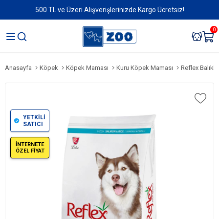
500 TL ve Üzeri Alışverişlerinizde Kargo Ücretsiz!
0
Anasayfa
Köpek
Köpek Maması
Kuru Köpek Maması
Reflex Balıkl
YETKİLİ
SATICI
İNTERNETE
ÖZEL FİYAT