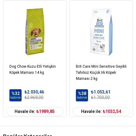
Pirinç
Hayvansal Yağ
Balık Unu
Potasyum Klorür
Demir
Sodyum
Çinko
Bakır
Mısır Glüteni
İyot
Dog Chow Kuzu Etli Yetişkin
Brit Care Mini Sensitive Geyikli
Keten Tohumu
Köpek Maması 14 kg
Tahılsız Küçük Irk Köpek
İşlenmiş Hayvansal Protein
Maması 2 kg
Fosfor
₺2.030,46
₺1.053,61
Buğday Kepeği
%32
%38
₺2.969,00
₺1.700,00
İndirim
İndirim
Tuz
Ciğer Aroması
Havale ile:
₺1989,85
Havale ile:
₺1032,54
Kurutulmuş Şeker Pancarı
Balık Yağı
Mısır
Protein %26