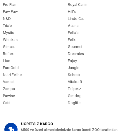
Pro Plan
Royal Canin
Köpek Maması
Kuru Mama
Formu
Paw Paw
Hill's
N&D
Lindo Cat
Köpek Maması
Tahıllı
Tahıl Oranı
Trixie
Acana
Mystic
Felicia
Köpek Özel
Tüy ve Deri Sağlığı
Gereksinim
Whiskas
Felix
Gimcat
Gourmet
Köpek Irk
Tüm Irklara Uygun
Boyutu
Reflex
Dreamies
Lion
Enjoy
Köpek Maması
Balık
İçerik
EuroGold
Jungle
Nutri Feline
Schesir
Köpek Maması
11-15 kg
Paket Boyutu
Vancat
Vitakraft
Zampa
Tailpetz
Köpek Irk
Tümüne Uygun
Özelliği
Pawise
Gimdog
Catit
Doglife
ÜCRETSİZ KARGO
₺500 ve üzeri alışverişlerinizde kargo ücreti ZOO tarafından