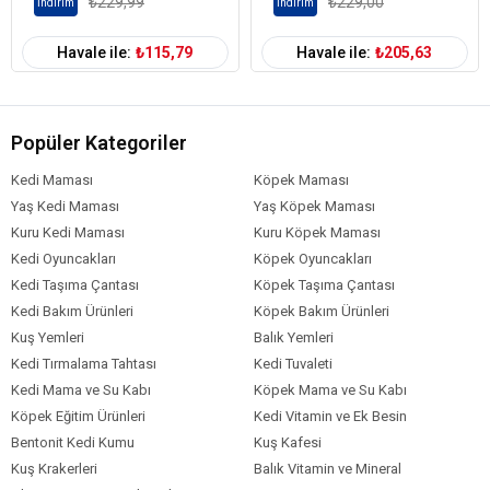
₺229,99
₺229,00
İndirim
İndirim
Havale ile:
₺115,79
Havale ile:
₺205,63
Popüler Kategoriler
Kedi Maması
Köpek Maması
Yaş Kedi Maması
Yaş Köpek Maması
Kuru Kedi Maması
Kuru Köpek Maması
Kedi Oyuncakları
Köpek Oyuncakları
Kedi Taşıma Çantası
Köpek Taşıma Çantası
Kedi Bakım Ürünleri
Köpek Bakım Ürünleri
Kuş Yemleri
Balık Yemleri
Kedi Tırmalama Tahtası
Kedi Tuvaleti
Kedi Mama ve Su Kabı
Köpek Mama ve Su Kabı
Köpek Eğitim Ürünleri
Kedi Vitamin ve Ek Besin
Bentonit Kedi Kumu
Kuş Kafesi
Kuş Krakerleri
Balık Vitamin ve Mineral