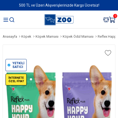
500 TL ve Üzeri Alışverişlerinizde Kargo Ücretsiz!
0
Anasayfa
Köpek
Köpek Maması
Köpek Ödül Maması
Reflex Happy
YETKİLİ
SATICI
İNTERNETE
ÖZEL FİYAT