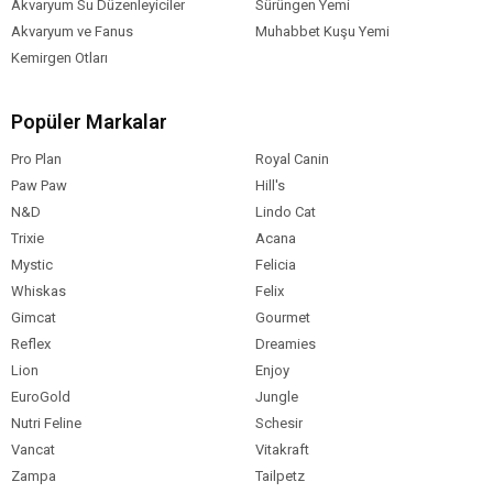
Akvaryum Su Düzenleyiciler
Sürüngen Yemi
Akvaryum ve Fanus
Muhabbet Kuşu Yemi
Kemirgen Otları
Popüler Markalar
Pro Plan
Royal Canin
Paw Paw
Hill's
N&D
Lindo Cat
Trixie
Acana
Mystic
Felicia
Whiskas
Felix
Gimcat
Gourmet
Reflex
Dreamies
Lion
Enjoy
EuroGold
Jungle
Nutri Feline
Schesir
Vancat
Vitakraft
Zampa
Tailpetz