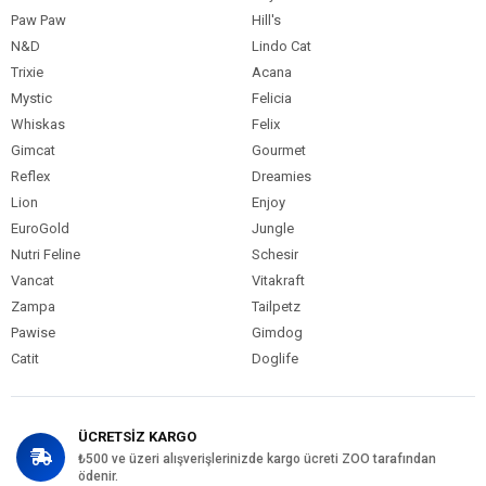
Paw Paw
Hill's
N&D
Lindo Cat
Trixie
Acana
Mystic
Felicia
Whiskas
Felix
Gimcat
Gourmet
Reflex
Dreamies
Lion
Enjoy
EuroGold
Jungle
Nutri Feline
Schesir
Vancat
Vitakraft
Zampa
Tailpetz
Pawise
Gimdog
Catit
Doglife
ÜCRETSİZ KARGO
₺500 ve üzeri alışverişlerinizde kargo ücreti ZOO tarafından
ödenir.