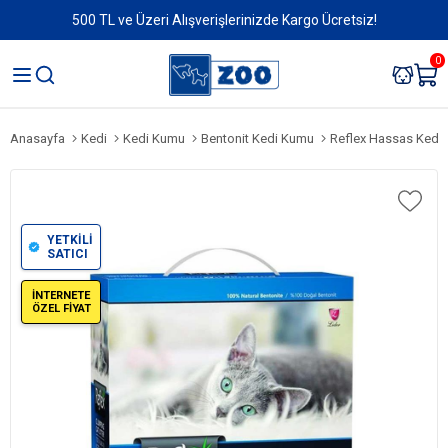
500 TL ve Üzeri Alışverişlerinizde Kargo Ücretsiz!
0
Anasayfa
Kedi
Kedi Kumu
Bentonit Kedi Kumu
Reflex Hassas Kediler için
YETKİLİ
SATICI
İNTERNETE
ÖZEL FİYAT