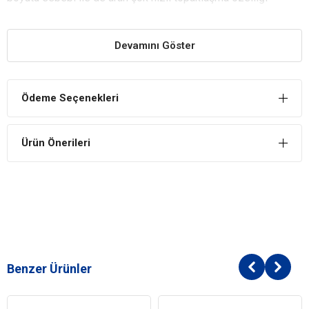
gösterir.
İçeriğindeki doğal mineraller sayesinde yüksek sıvı
çekme kabiliyetine sahiptir.
Devamını Göster
Sıvıyı hızla emerek hapseder, böylelikle koku ve bakteri
oluşumuna fırsat vermez.
Yüksek sıvı çekme kabiliyeti sayesinde oluşan ekstra
Ödeme Seçenekleri
dayanıklı topaklar sayesinde kedinizin kumu, kolayca
temizlenir ve geride kalan kumun daha temiz kalarak uzun
süreli kullanımı sağlanır.
Ürün Önerileri
Özel işlemlerden geçirilerek minimum seviyeye
indirgenen tozlanma ile anında topaklanan yüksek kaliteli
bentonit kedinizin patilerine yapışmaz ve böylelikle kum
kabının dışına dağılmaz.
Reflex Hassas Kediler için Kokusuz Süper Hızlı
Topaklanan Kedi Kumu Kullanımı
Kum kabına 7-8 cm yüksekliğinde doldurunuz.
Benzer Ürünler
Günlük olarak katı atık maddeleri ve topaklanmış kumu bir
kürek yardımıyla temizleyiniz ve kumu karıştırınız.
Eksilen kumu ilave ediniz.