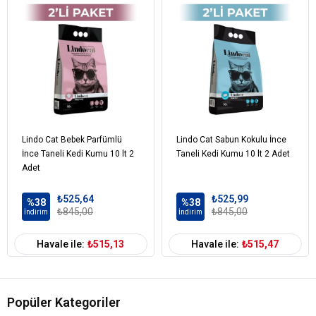
Haftada bir kez kumun tamamını dökerek kum kabını
temizleyiniz.
Lindo Cat Bebek Parfümlü
Lindo Cat Sabun Kokulu İnce
İnce Taneli Kedi Kumu 10 lt 2
Taneli Kedi Kumu 10 lt 2 Adet
Adet
₺525,64
₺525,99
%38
%38
₺845,00
₺845,00
İndirim
İndirim
Havale ile:
₺515,13
Havale ile:
₺515,47
Popüler Kategoriler