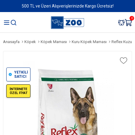
500 TL ve Üzeri Alışverişlerinizde Kargo Ücretsiz!
0
Anasayfa
Köpek
Köpek Maması
Kuru Köpek Maması
Reflex Kuzu Et
YETKİLİ
SATICI
İNTERNETE
ÖZEL FİYAT