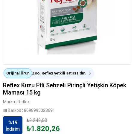
Orijinal Ürün
Zoo, Reflex yetkili satıcısıdır.
Reflex Kuzu Etli Sebzeli Pirinçli Yetişkin Köpek
Maması 15 kg
Marka
:
Reflex
Barkod
:
8698995028691
₺2.242,00
%
19
₺1.820,26
İndirim