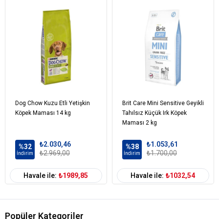
Pirinç
Kurutulmuş havuç
Kurutulmuş bezelye
Kurutulmuş şeker pancarı
Ciğer aroması
Kurutulmuş kuzu eti
Tuz
Keten tohumu
Kuru bira mayası
Dog Chow Kuzu Etli Yetişkin
Brit Care Mini Sensitive Geyikli
Köpek Maması 14 kg
Tahılsız Küçük Irk Köpek
Köpek Yaş
Yetişkin (1-7 Yaş)
Maması 2 kg
Aralığı
Köpek Maması
₺2.030,46
Kuru Mama
₺1.053,61
%32
%38
Formu
₺2.969,00
₺1.700,00
İndirim
İndirim
Köpek Maması
Tahıllı
Tahıl Oranı
Havale ile:
₺1989,85
Havale ile:
₺1032,54
Köpek Özel
Tüy ve Deri Sağlığı
Gereksinim
Popüler Kategoriler
Köpek Irk
Tüm Irklara Uygun