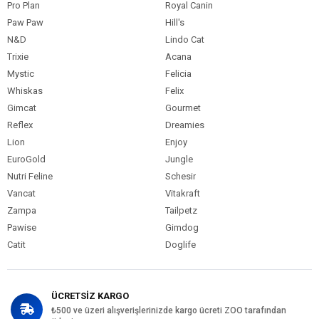
Pro Plan
Royal Canin
Paw Paw
Hill's
N&D
Lindo Cat
Trixie
Acana
Mystic
Felicia
Whiskas
Felix
Gimcat
Gourmet
Reflex
Dreamies
Lion
Enjoy
EuroGold
Jungle
Nutri Feline
Schesir
Vancat
Vitakraft
Zampa
Tailpetz
Pawise
Gimdog
Catit
Doglife
ÜCRETSİZ KARGO
₺500 ve üzeri alışverişlerinizde kargo ücreti ZOO tarafından