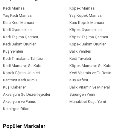
Boyutu
Kedi Maması
Köpek Maması
Köpek Maması
Kuzu
Sebze
Yaş Kedi Maması
Yaş Köpek Maması
İçerik
Kuru Kedi Maması
Kuru Köpek Maması
Köpek Maması
11-15 kg
Kedi Oyuncakları
Köpek Oyuncakları
Paket Boyutu
Kedi Taşıma Çantası
Köpek Taşıma Çantası
Köpek Irk
Tümüne Uygun
Kedi Bakım Ürünleri
Köpek Bakım Ürünleri
Özelliği
Kuş Yemleri
Balık Yemleri
Kedi Tırmalama Tahtası
Kedi Tuvaleti
Kedi Mama ve Su Kabı
Köpek Mama ve Su Kabı
Köpek Eğitim Ürünleri
Kedi Vitamin ve Ek Besin
Bentonit Kedi Kumu
Kuş Kafesi
Kuş Krakerleri
Balık Vitamin ve Mineral
Akvaryum Su Düzenleyiciler
Sürüngen Yemi
Akvaryum ve Fanus
Muhabbet Kuşu Yemi
Kemirgen Otları
Popüler Markalar