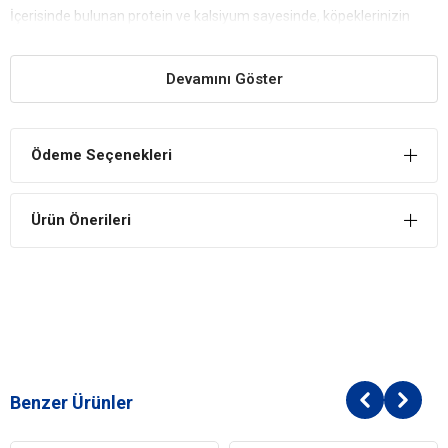
İçerisinde bulunan protein ve kalsiyum sayesinde, köpeklerinizin
kemik ve eklem sağlığını olumlu yönde etkiler.
Sağlıklı Gelişim
Devamını Göster
Köpeğinizin yeterli besinleri alarak sağlıklı bir şekilde gelişip
büyümesine katkıda bulunur.
Reflex Kuzu Etli Pirinçli ve Sebzeli Yetişkin Köpek
Ödeme Seçenekleri
Maması İçindekiler
Bileşen
Ürün Önerileri
Ham Protein: 28.0%
Ham Yağ: 17.0%
Ham Kül: 6.5%
Ham Selüloz (Lif): 3.3%
İşlenmiş hayvansal protein
Buğday
Mısır
Hayvansal yağ
Benzer Ürünler
Buğday kepeği
Mısır gluteni