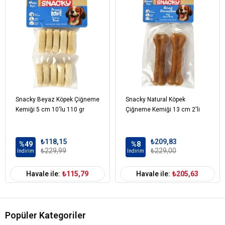
Köpek Maması
Ödül Maması
Formu
Köpek Irk
Tüm Irklara Uygun
Boyutu
Köpek Maması
101-500 gr
Paket Boyutu
Köpek Maması
Çoklu Paket
Kampanya
Snacky Beyaz Köpek Çiğneme
Snacky Natural Köpek
Köpek Irk
Tümüne Uygun
Kemiği 5 cm 10'lu 110 gr
Çiğneme Kemiği 13 cm 2'li
Özelliği
₺118,15
₺209,83
%49
%8
₺229,99
₺229,00
İndirim
İndirim
Havale ile:
₺115,79
Havale ile:
₺205,63
Popüler Kategoriler