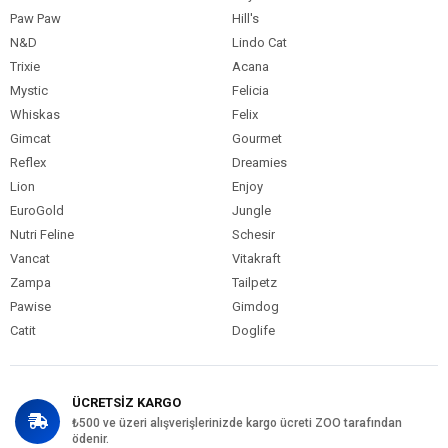
Paw Paw
Hill's
N&D
Lindo Cat
Trixie
Acana
Mystic
Felicia
Whiskas
Felix
Gimcat
Gourmet
Reflex
Dreamies
Lion
Enjoy
EuroGold
Jungle
Nutri Feline
Schesir
Vancat
Vitakraft
Zampa
Tailpetz
Pawise
Gimdog
Catit
Doglife
ÜCRETSİZ KARGO
₺500 ve üzeri alışverişlerinizde kargo ücreti ZOO tarafından
ödenir.