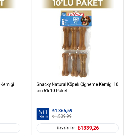
Ödül Maması
ğız ve Diş Sağlığı
üm Irklara Uygun
01-500 gr
Tümüne Uygun
 Kemiği
Snacky Natural Köpek Çiğneme Kemiği 10
Sn
cm 6'lı 10 Paket
cm
₺1.366,59
%11
%
₺1.539,99
İndirim
İn
8
₺1339,26
Havale ile: