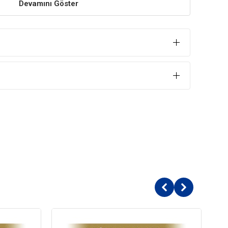
Devamını Göster
özellikle kemirme eylemi gerektiren ödül mamaları hayvan
nı engeller.
ik Köpek Ödül Maması İçindekiler
nler
lar
etişkin (1-7 Yaş)