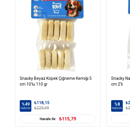
Snacky Beyaz Köpek Çiğneme Kemiği 5
Snacky Na
cm 10'lu 110 gr
cm 2'li
₺118,15
₺2
%49
%8
₺229,99
₺2
İndirim
İndirim
₺115,79
Havale ile: