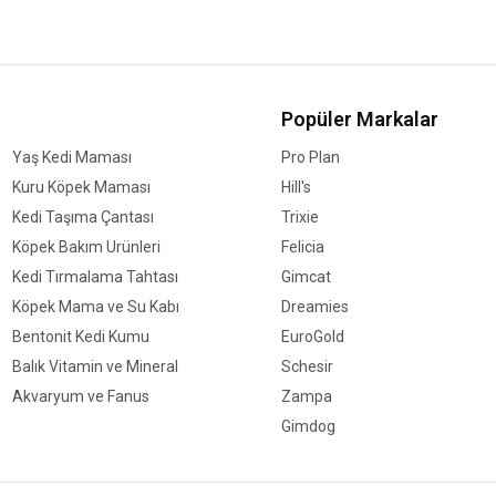
Popüler Markalar
Yaş Kedi Maması
Pro Plan
Kuru Köpek Maması
Hill's
Kedi Taşıma Çantası
Trixie
Köpek Bakım Ürünleri
Felicia
Kedi Tırmalama Tahtası
Gimcat
Köpek Mama ve Su Kabı
Dreamies
Bentonit Kedi Kumu
EuroGold
Balık Vitamin ve Mineral
Schesir
Akvaryum ve Fanus
Zampa
Gimdog