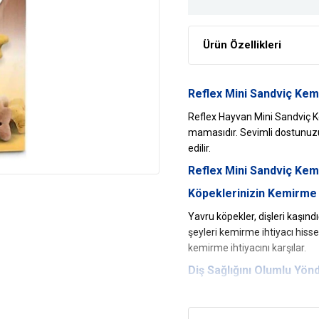
Ürün Özellikleri
Reflex Mini Sandviç Ke
Reflex Hayvan Mini Sandviç K
mamasıdır. Sevimli dostunuzu
edilir.
Reflex
Mini Sandviç Kem
Köpeklerinizin Kemirme İ
Yavru köpekler, dişleri kaşındı
şeyleri kemirme ihtiyacı his
kemirme ihtiyacını karşılar.
Diş Sağlığını Olumlu Yönd
İçerdiği kalsiyum sayesinde di
Ağız Kokusunu Engeller