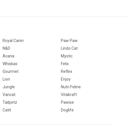
Royal Canin
Paw Paw
N&D
Lindo Cat
Acana
Mystic
Whiskas
Felix
Gourmet
Reflex
Lion
Enjoy
Jungle
Nutri Feline
Vancat
Vitakraft
Tailpetz
Pawise
Catit
Doglife