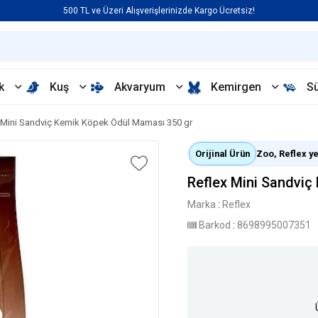
500 TL ve Üzeri Alışverişlerinizde Kargo Ücretsiz!
k
Kuş
Akvaryum
Kemirgen
S
 Mini Sandviç Kemik Köpek Ödül Maması 350 gr
Orijinal Ürün
Zoo, Reflex yet
Reflex Mini Sandviç
Marka
:
Reflex
Barkod
:
8698995007351