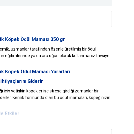
mik
Köpek Ödül Maması
350 gr
emik, uzmanlar tarafından özenle üretilmiş bir ödül
n eğitimlerinde ya da ara öğün olarak kullanmanız tavsiye
ik Köpek Ödül Maması Yararları
htiyaçlarını Giderir
ğı için yetişkin köpekler ise strese girdiği zamanlar bir
sederler. Kemik formunda olan bu ödül mamaları, köpeğinizin
e Etkiler
ş gelişimini olumlu yönde etkiler.