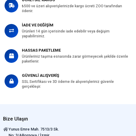
Niasin 150mg
₺500 ve üzeri alışverişlerinizde kargo ücreti ZOO tarafından
pantotenik asit 50mg
ödenir.
B2 Vitamini 18mg
B6 Vitamini 8.1mg
İADE VE DEĞİŞİM
B1 Vitamini 12mg
Ürünleri 14 gün içerisinde iade edebilir veya değişim
H Vitamini 1.5mg
yapabilirsiniz.
folik asit 1.5mg
B12 Vitamini 0.1mg
HASSAS PAKETLEME
Kolin klorür 2700mg
Ürünleriniz taşıma esnasında zarar görmeyecek şekilde özenle
paketlenir.
Beta-karoten 1.5mg
DL-metiyonin 5000mg
GÜVENLİ ALIŞVERİŞ
aurin 4000mg
SSL Sertifikası ve 3D ödeme ile alışverişleriniz güvenle
L-karnitin 300mg
gerçekleşir.
Bize Ulaşın
Yunus Emre Mah. 7513/3 Sk.
No: 3/ABornova / İzmir