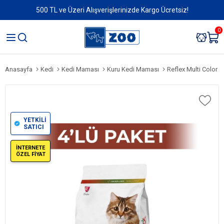
500 TL ve Üzeri Alışverişlerinizde Kargo Ücretsiz!
0
Anasayfa
Kedi
Kedi Maması
Kuru Kedi Maması
Reflex Multi Color Tavuk
YETKİLİ
SATICI
İNTERNETE
ÖZEL FİYAT