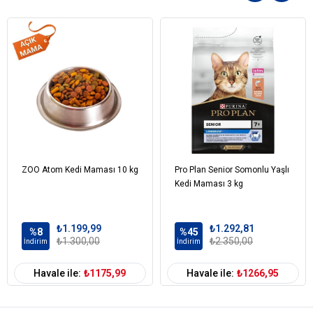
Reflex Multi Color Tavuklu ve Pirinçli Yetişkin Kedi
Maması İçindekiler
Bileşim
Vitamin B12
Vitamin B1
Vitamin B6
Vitamin D
Potasyum Klorür
Tuz
Mısır
ZOO Atom Kedi Maması 10 kg
Pro Plan Senior Somonlu Yaşlı
Taurine
Kedi Maması 3 kg
Mısır Gluteni
Fosfor
₺1.199,99
₺1.292,81
Vitamin E
%8
%45
₺1.300,00
₺2.350,00
İndirim
İndirim
Çinko
Keten Tohumu
Havale ile:
₺1175,99
Havale ile:
₺1266,95
Ca.dpantotenat Ve Mineraller
Kalsiyum
Biotin