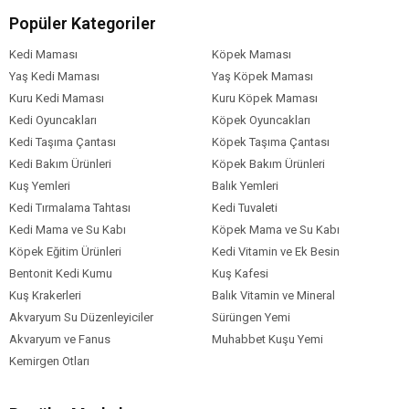
Niasin
Popüler Kategoriler
Ciğer Aroması
Tavuk Ve Tavuk Eti Ürünleri Unu
Kedi Maması
Köpek Maması
Vitamin K
Yaş Kedi Maması
Yaş Köpek Maması
Vitamin A
Kuru Kedi Maması
Kuru Köpek Maması
Choline
Kedi Oyuncakları
Köpek Oyuncakları
Kurutulmuş Şeker Pancarı
Kedi Taşıma Çantası
Köpek Taşıma Çantası
İyot
Kedi Bakım Ürünleri
Köpek Bakım Ürünleri
Vitamin C
Kuş Yemleri
Balık Yemleri
Kuru Bira Mayası
Kedi Tırmalama Tahtası
Kedi Tuvaleti
Buğday Kepeği
Kedi Mama ve Su Kabı
Köpek Mama ve Su Kabı
Buğday
Köpek Eğitim Ürünleri
Kedi Vitamin ve Ek Besin
Bakır
Bentonit Kedi Kumu
Folic Asit
Kuş Kafesi
Vitamin B2
Kuş Krakerleri
Balık Vitamin ve Mineral
Hayvansal Yağ
Akvaryum Su Düzenleyiciler
Sürüngen Yemi
Akvaryum ve Fanus
Muhabbet Kuşu Yemi
Analiz Tablosu
Kemirgen Otları
Sodyum: %1,2
Bakir Sülfat: 18 mg/kg