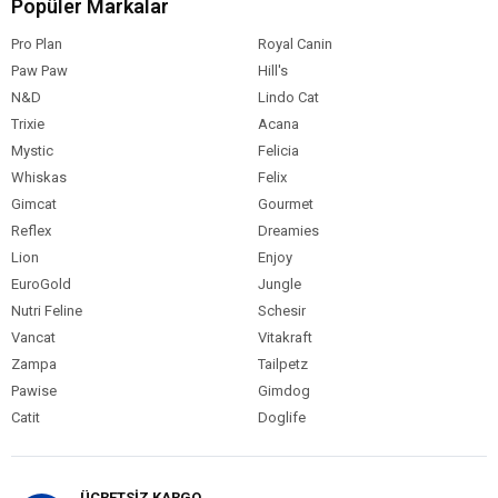
Popüler Markalar
Pro Plan
Royal Canin
Paw Paw
Hill's
N&D
Lindo Cat
Trixie
Acana
Mystic
Felicia
Whiskas
Felix
Gimcat
Gourmet
Reflex
Dreamies
Lion
Enjoy
EuroGold
Jungle
Nutri Feline
Schesir
Vancat
Vitakraft
Zampa
Tailpetz
Pawise
Gimdog
Catit
Doglife
ÜCRETSİZ KARGO