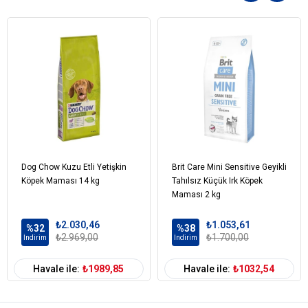
Tavuk Yağı
Şeker Pancarı
Balık Aroması
Peynir Altı Suyu Tozu
Vitaminler ve Mineraller
Somon Yağı
Ksilo-Oligosakkarit
Bira Mayası
Tuz
Yucca Schidigera
Koruyucular- Antioksidanlar
Dog Chow Kuzu Etli Yetişkin
Brit Care Mini Sensitive Geyikli
Köpek Maması 14 kg
Tahılsız Küçük Irk Köpek
Maması 2 kg
₺2.030,46
₺1.053,61
%32
%38
₺2.969,00
₺1.700,00
İndirim
İndirim
Havale ile:
₺1989,85
Havale ile:
₺1032,54