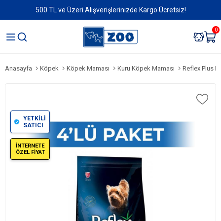
500 TL ve Üzeri Alışverişlerinizde Kargo Ücretsiz!
0
Anasayfa
Köpek
Köpek Maması
Kuru Köpek Maması
Reflex Plus Mini
YETKİLİ
SATICI
İNTERNETE
ÖZEL FİYAT