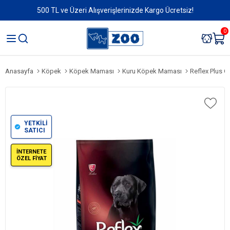
500 TL ve Üzeri Alışverişlerinizde Kargo Ücretsiz!
0
Anasayfa
Köpek
Köpek Maması
Kuru Köpek Maması
Reflex Plus Or
YETKİLİ
SATICI
İNTERNETE
ÖZEL FİYAT