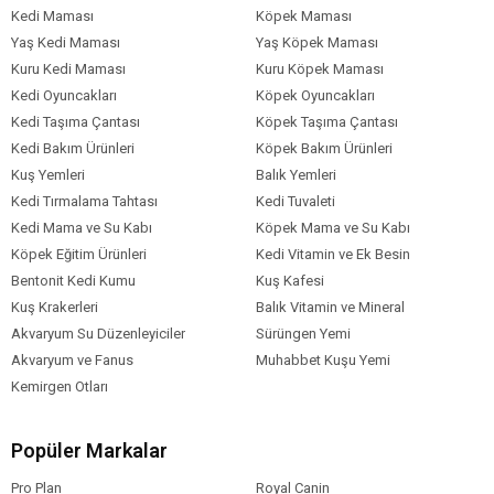
Köpek Irk
Tüm Orta-Büyük Irklar
Kedi Maması
Köpek Maması
Özelliği
Yaş Kedi Maması
Yaş Köpek Maması
Kuru Kedi Maması
Kuru Köpek Maması
Kedi Oyuncakları
Köpek Oyuncakları
Kedi Taşıma Çantası
Köpek Taşıma Çantası
Kedi Bakım Ürünleri
Köpek Bakım Ürünleri
Kuş Yemleri
Balık Yemleri
Kedi Tırmalama Tahtası
Kedi Tuvaleti
Kedi Mama ve Su Kabı
Köpek Mama ve Su Kabı
Köpek Eğitim Ürünleri
Kedi Vitamin ve Ek Besin
Bentonit Kedi Kumu
Kuş Kafesi
Kuş Krakerleri
Balık Vitamin ve Mineral
Akvaryum Su Düzenleyiciler
Sürüngen Yemi
Akvaryum ve Fanus
Muhabbet Kuşu Yemi
Kemirgen Otları
Popüler Markalar
Pro Plan
Royal Canin