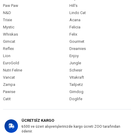
Paw Paw
Hill's
N&D
Lindo Cat
Trixie
Acana
Mystic
Felicia
Whiskas
Felix
Gimcat
Gourmet
Reflex
Dreamies
Lion
Enjoy
EuroGold
Jungle
Nutri Feline
Schesir
Vancat
Vitakraft
Zampa
Tailpetz
Pawise
Gimdog
Catit
Doglife
ÜCRETSİZ KARGO
₺500 ve üzeri alışverişlerinizde kargo ücreti ZOO tarafından
ödenir.