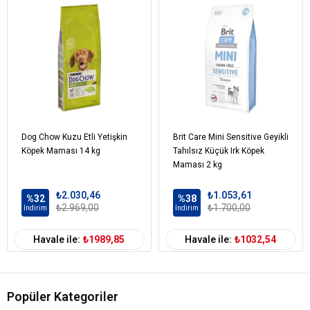
Keten Tohumu
Tuz
Yucca Schidigera
Koruyucular – Antioksidanlar
Köpek Yaş
Yetişkin (1-7 Yaş)
Aralığı
Köpek Maması
Kuru Mama
Formu
Dog Chow Kuzu Etli Yetişkin
Brit Care Mini Sensitive Geyikli
Köpek Maması
Tahıllı
Köpek Maması 14 kg
Tahılsız Küçük Irk Köpek
Tahıl Oranı
Maması 2 kg
Köpek Özel
Bağışıklık Sistemi Gelişimi
Gereksinim
₺2.030,46
₺1.053,61
%32
%38
₺2.969,00
₺1.700,00
İndirim
İndirim
Köpek Irk
Orta Irk (11-25 kg)
Büyük Irk (26-44 kg)
Boyutu
Havale ile:
₺1989,85
Havale ile:
₺1032,54
Köpek Maması
Kuzu
İçerik
Köpek Maması
0-5 kg
Paket Boyutu
Popüler Kategoriler