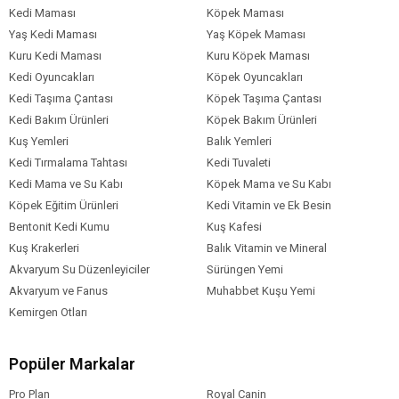
Kedi Maması
Vitamin D3: 1,500 IU
Köpek Maması
Vitamin E: 550 mg
Yaş Kedi Maması
Yaş Köpek Maması
Taurin: 1,200 mg
Kuru Kedi Maması
Kuru Köpek Maması
Çinko: 120 mg
Kedi Oyuncakları
Köpek Oyuncakları
Demir: 70 mg
Kedi Taşıma Çantası
Köpek Taşıma Çantası
Manganez: 40 mg
Kedi Bakım Ürünleri
Köpek Bakım Ürünleri
Bakır: 10 mg
Kuş Yemleri
Balık Yemleri
İyot: 2 mg
Kedi Tırmalama Tahtası
Kedi Tuvaleti
Selenyum: 0,3 mg
Kedi Mama ve Su Kabı
Köpek Mama ve Su Kabı
Analitik Bileşenler
Köpek Eğitim Ürünleri
Kedi Vitamin ve Ek Besin
Bentonit Kedi Kumu
Kuş Kafesi
Protein: %34
Kuş Krakerleri
Balık Vitamin ve Mineral
Yağ: %14
Akvaryum Su Düzenleyiciler
Sürüngen Yemi
Lif: %3
Akvaryum ve Fanus
Muhabbet Kuşu Yemi
Kül: %7
Kemirgen Otları
Omega-3: %1,2
Omega-6: %2,5
Popüler Markalar
Pro Plan
Royal Canin