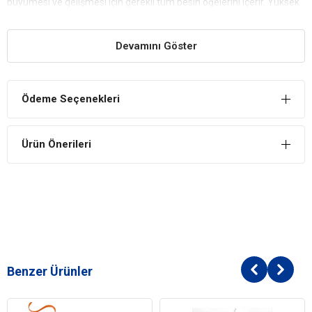
büyümesi ve gelişmesi için gerekli tüm besin öğelerini içerir. Yüksek
kaliteli tavuk eti, güçlü kas gelişimini destekler.
Gelişen Bağışıklık Sistemi
Devamını Göster
İçerdiği vitamin ve minerallerle, yavru kedinizin bağışıklık sistemini
güçlendirir. Bu, yavru kedinizin hastalıklara karşı dirençli olmasına
yardımcı olur ve sağlıklı bir yaşam sürmesini sağlar.
Ödeme Seçenekleri
Sindirim Sistemi Sağlığı
Tavuklu formül, yavru kedinizin hassas sindirim sistemini destekler.
Ürün Önerileri
Kolay sindirilen tavuk eti ve doğal lifler, kedinizin mide problemleri
yaşamadan sağlıklı sindirim yapmasını sağlar.
Sağlıklı Tüy ve Deri
Yavru kedinizin parlak ve sağlıklı tüyleri için omega-3 ve omega-6
yağ asitleri içerir. Bu yağ asitleri, cilt sağlığını iyileştirir ve kaşıntıyı
engeller. Ayrıca tüy dökülmesini azaltır.
Enerji Desteği
Benzer Ürünler
Yavru kedinizin enerjik kalması ve sağlıklı gelişmesi için gerekli olan
enerjiyi sağlayan bu mama, yüksek kaliteli protein ve dengeli