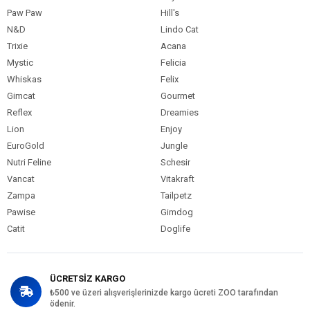
Kedi Yaş Aralığı
Yavru (0-12 Ay)
Paw Paw
Hill's
Kedi Maması
Kuru Mama
N&D
Lindo Cat
Formu
Trixie
Acana
Kedi Maması
Tavuk
Mystic
Felicia
İçerik
Whiskas
Felix
Kedi Maması
0-5 kg
Gimcat
Gourmet
Paket Boyutu
Reflex
Dreamies
Kedi Maması
Taneli
Lion
Enjoy
Kıvam
EuroGold
Jungle
Kedi Irk Özelliği
Persian (İran Kedisi)
Nutri Feline
Schesir
Vancat
Vitakraft
Zampa
Tailpetz
Pawise
Gimdog
Catit
Doglife
ÜCRETSİZ KARGO
₺500 ve üzeri alışverişlerinizde kargo ücreti ZOO tarafından
ödenir.