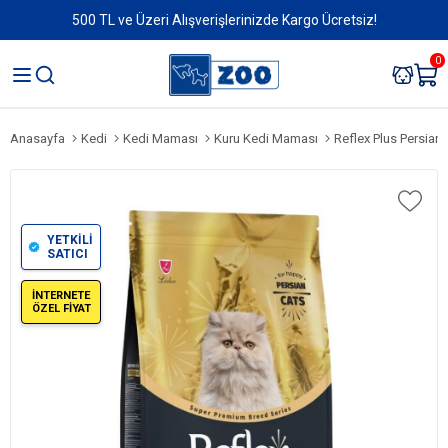
500 TL ve Üzeri Alışverişlerinizde Kargo Ücretsiz!
0
Anasayfa
Kedi
Kedi Maması
Kuru Kedi Maması
Reflex Plus Persian
YETKİLİ
SATICI
İNTERNETE
ÖZEL FİYAT