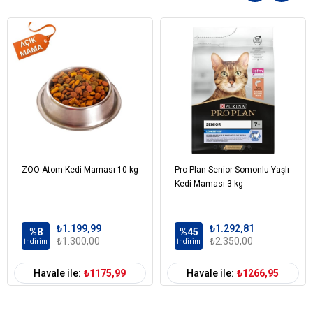
Tavuk yağı
Pirin
Şeker pancarı
Şeker kamışı lifi
Balık aroması
Vitaminler ve Mineraller
Somon yağı
Bira Mayası
Ksilo-Oligosakkarit
Pisilyum
Tuz
ZOO Atom Kedi Maması 10 kg
Yucca schidigera
Pro Plan Senior Somonlu Yaşlı
Kedi Maması 3 kg
L-Karnitin
Koruyucular
Antioksidanlar
₺1.199,99
₺1.292,81
Ham Protein %32
%8
%45
₺1.300,00
₺2.350,00
İndirim
İndirim
Ham Yağ %14
Ham Kül %8
Havale ile:
₺1175,99
Havale ile:
₺1266,95
Ham Selüloz %2,5