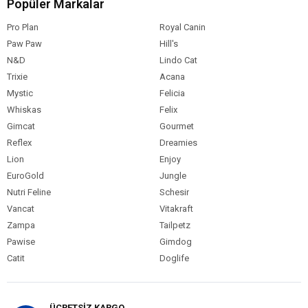
Popüler Markalar
Pro Plan
Royal Canin
Paw Paw
Hill's
N&D
Lindo Cat
Trixie
Acana
Mystic
Felicia
Whiskas
Felix
Gimcat
Gourmet
Reflex
Dreamies
Lion
Enjoy
EuroGold
Jungle
Nutri Feline
Schesir
Vancat
Vitakraft
Zampa
Tailpetz
Pawise
Gimdog
Catit
Doglife
ÜCRETSİZ KARGO