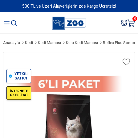
500 TL ve Üzeri Alışverişlerinizde Kargo Ücretsiz!
0
Anasayfa
Kedi
Kedi Maması
Kuru Kedi Maması
Reflex Plus Somonlu H
YETKİLİ
SATICI
İNTERNETE
ÖZEL FİYAT