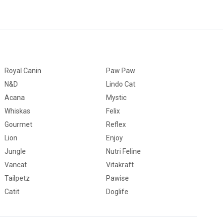
Royal Canin
Paw Paw
N&D
Lindo Cat
Acana
Mystic
Whiskas
Felix
Gourmet
Reflex
Lion
Enjoy
Jungle
Nutri Feline
Vancat
Vitakraft
Tailpetz
Pawise
Catit
Doglife