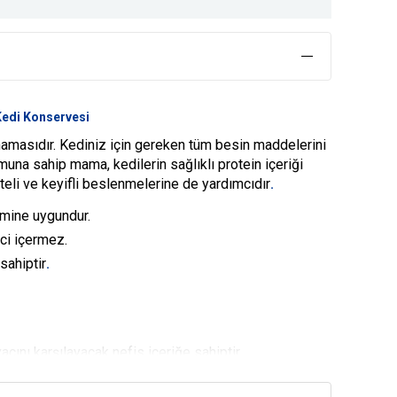
 Kedi Konservesi
amasıdır. Kediniz için gereken tüm besin maddelerini
muna sahip mama, kedilerin sağlıklı protein içeriği
iteli ve keyifli beslenmelerine de yardımcıdır
.
timine uygundur.
ci içermez.
 sahiptir
.
yacını karşılayacak nefis içeriğe sahiptir.