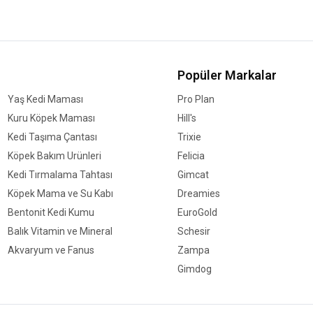
Popüler Markalar
Yaş Kedi Maması
Pro Plan
Kuru Köpek Maması
Hill's
Kedi Taşıma Çantası
Trixie
Köpek Bakım Ürünleri
Felicia
Kedi Tırmalama Tahtası
Gimcat
Köpek Mama ve Su Kabı
Dreamies
Bentonit Kedi Kumu
EuroGold
Balık Vitamin ve Mineral
Schesir
Akvaryum ve Fanus
Zampa
Gimdog