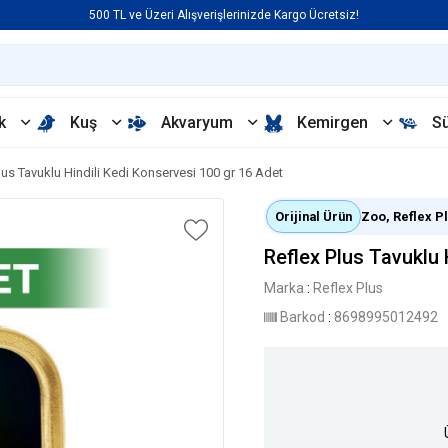
500 TL ve Üzeri Alışverişlerinizde Kargo Ücretsiz!
k
Kuş
Akvaryum
Kemirgen
S
lus Tavuklu Hindili Kedi Konservesi 100 gr 16 Adet
Orijinal Ürün
Zoo, Reflex Plu
Reflex Plus Tavuklu 
Marka
:
Reflex Plus
Barkod
:
8698995012492