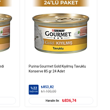
Pate
Ezme
Tümüne Uygun
edi
Purina Gourmet Gold Kıyılmış Tavuklu
Pu
Konserve 85 gr 24 Adet
gr
₺853,82
%22
%
₺1.100,00
İndirim
İn
₺836,74
Havale ile: