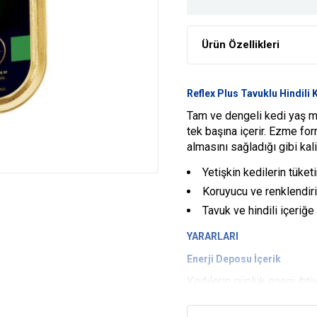
Ürün Özellikleri
Reflex Plus Tavuklu Hindili
Tam ve dengeli kedi yaş m
tek başına içerir. Ezme for
almasını sağladığı gibi kal
Yetişkin kedilerin tüke
Koruyucu ve renklendiri
Tavuk ve hindili içeriğe
YARARLARI
Enerji Deposu İçerik
Kedilerin günlük enerji ihti
Keyifli Tüketim