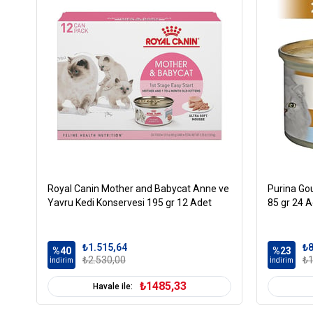
Royal Canin Mother and Babycat Anne ve
Purina Gou
Yavru Kedi Konservesi 195 gr 12 Adet
85 gr 24 
₺1.515,64
₺8
%40
%23
₺2.530,00
₺1
İndirim
İndirim
₺1485,33
Havale ile: