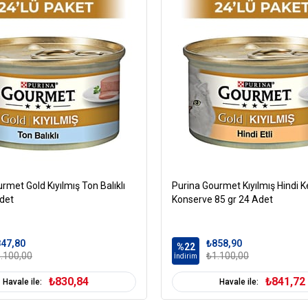
Kedi Maması Ambalaj
Kedi Maması Kıvam
Kedi Irk Özelliği
rmet Gold Kıyılmış Ton Balıklı
Purina Gourmet Kıyılmış Hindi K
Adet
Konserve 85 gr 24 Adet
47,80
₺858,90
%22
.100,00
₺1.100,00
İndirim
₺830,84
₺841,72
Havale ile:
Havale ile: