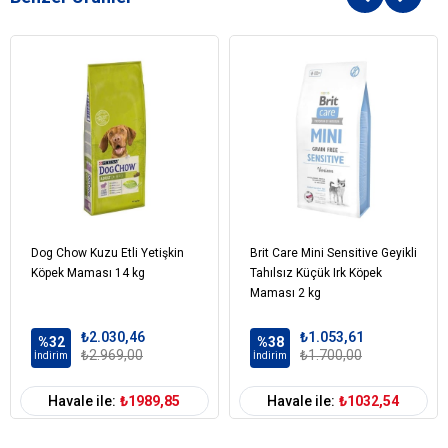
Dog Chow Kuzu Etli Yetişkin
Brit Care Mini Sensitive Geyikli
Köpek Maması 14 kg
Tahılsız Küçük Irk Köpek
Maması 2 kg
₺2.030,46
₺1.053,61
%32
%38
₺2.969,00
₺1.700,00
İndirim
İndirim
Havale ile:
₺1989,85
Havale ile:
₺1032,54