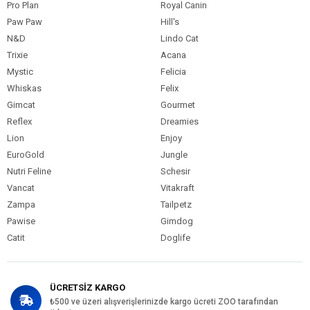
Pro Plan
Royal Canin
Paw Paw
Hill's
N&D
Lindo Cat
Trixie
Acana
Mystic
Felicia
Whiskas
Felix
Gimcat
Gourmet
Reflex
Dreamies
Lion
Enjoy
EuroGold
Jungle
Nutri Feline
Schesir
Vancat
Vitakraft
Zampa
Tailpetz
Pawise
Gimdog
Catit
Doglife
ÜCRETSİZ KARGO
₺500 ve üzeri alışverişlerinizde kargo ücreti ZOO tarafından