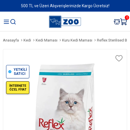
500 TL ve Üzeri Alışverişlerinizde Kargo Ücretsiz!
0
Anasayfa
Kedi
Kedi Maması
Kuru Kedi Maması
Reflex Sterilised Balıklı
YETKİLİ
SATICI
İNTERNETE
ÖZEL FİYAT