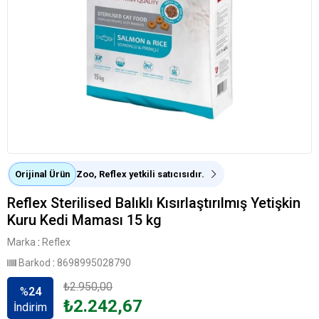
Orijinal Ürün
Zoo, Reflex yetkili satıcısıdır.
Reflex Sterilised Balıklı Kısırlaştırılmış Yetişkin
Kuru Kedi Maması 15 kg
Marka
:
Reflex
Barkod
:
8698995028790
₺2.950,00
%
24
₺2.242,67
İndirim