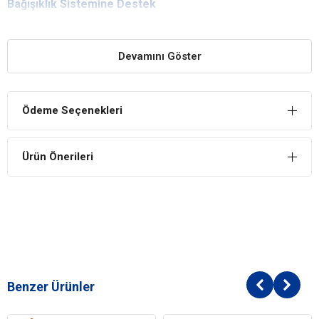
Bağışıklık Sistemine Destek
Bu mama ile kedinizin bağışıklık sisteminin güçlü bir hale gelerek
birçok hastalığa karşı dirençli olmasına katkıda bulunabilirsiniz.
Devamını Göster
Sindirim Sistemine Katkı
Sağlıklı ve dengeli besin içeriği sayesinde kedinizin bağırsaklarında
bulunan flora üzerinde düzenleyici bir etkiye sahiptir ve
Ödeme Seçenekleri
oluşabilecek sindirim problemlerini önler.
Reflex Sterilised Balıklı Kısırlaştırılmış Yetişkin Kuru Kedi
Ürün Önerileri
Maması İçindekiler
Bileşim
İşlenmiş Hayvansal Protein
Buğday
Mısır
Hayvansal Yağ
Balık Unu
Balık Yağı
Benzer Ürünler
Mısır Gluteni
Pirinç