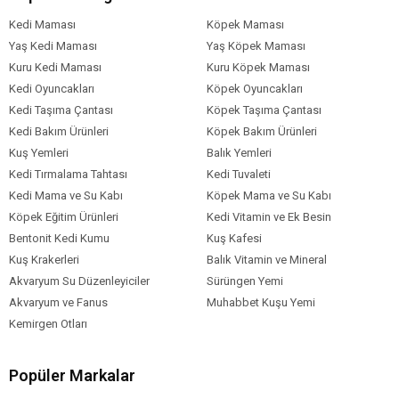
Gereksinim
Kedi Maması
Köpek Maması
Kedi Maması
Somon
Balık
Yaş Kedi Maması
Yaş Köpek Maması
İçerik
Kuru Kedi Maması
Kuru Köpek Maması
Kedi Maması
11-15 kg
Kedi Oyuncakları
Köpek Oyuncakları
Paket Boyutu
Kedi Taşıma Çantası
Köpek Taşıma Çantası
Kedi Irk Özelliği
Tümüne Uygun
Kedi Bakım Ürünleri
Köpek Bakım Ürünleri
Kuş Yemleri
Balık Yemleri
Kedi Tırmalama Tahtası
Kedi Tuvaleti
Kedi Mama ve Su Kabı
Köpek Mama ve Su Kabı
Köpek Eğitim Ürünleri
Kedi Vitamin ve Ek Besin
Bentonit Kedi Kumu
Kuş Kafesi
Kuş Krakerleri
Balık Vitamin ve Mineral
Akvaryum Su Düzenleyiciler
Sürüngen Yemi
Akvaryum ve Fanus
Muhabbet Kuşu Yemi
Kemirgen Otları
Popüler Markalar