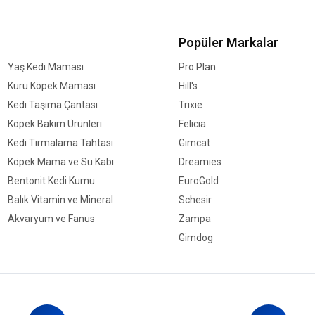
Popüler Markalar
Yaş Kedi Maması
Pro Plan
Kuru Köpek Maması
Hill's
Kedi Taşıma Çantası
Trixie
Köpek Bakım Ürünleri
Felicia
Kedi Tırmalama Tahtası
Gimcat
Köpek Mama ve Su Kabı
Dreamies
Bentonit Kedi Kumu
EuroGold
Balık Vitamin ve Mineral
Schesir
Akvaryum ve Fanus
Zampa
Gimdog