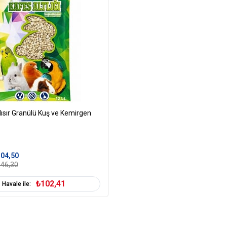
ısır Granülü Kuş ve Kemirgen
04,50
46,30
₺102,41
Havale ile: