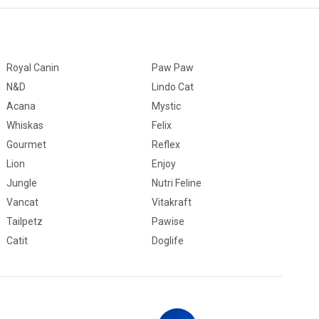
Royal Canin
Paw Paw
N&D
Lindo Cat
Acana
Mystic
Whiskas
Felix
Gourmet
Reflex
Lion
Enjoy
Jungle
Nutri Feline
Vancat
Vitakraft
Tailpetz
Pawise
Catit
Doglife