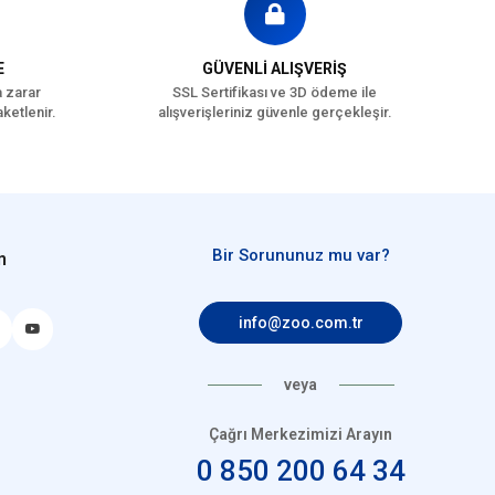
E
GÜVENLİ ALIŞVERİŞ
a zarar
SSL Sertifikası ve 3D ödeme ile
ketlenir.
alışverişleriniz güvenle gerçekleşir.
Bir Sorununuz mu var?
n
info@zoo.com.tr
veya
Çağrı Merkezimizi Arayın
0 850 200 64 34