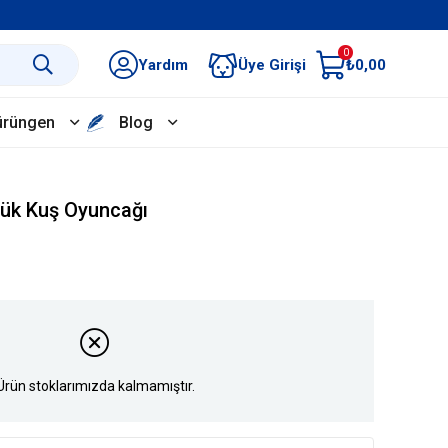
0
Yardım
Üye Girişi
₺0,00
ürüngen
Blog
çük Kuş Oyuncağı
Ürün stoklarımızda kalmamıştır.