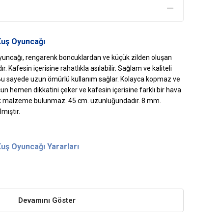
uş Oyuncağı
yuncağı, rengarenk boncuklardan ve küçük zilden oluşan
Kafesin içerisine rahatlıkla asılabilir. Sağlam ve kaliteli
Bu sayede uzun ömürlü kullanım sağlar. Kolayca kopmaz ve
un hemen dikkatini çeker ve kafesin içerisine farklı bir hava
cek malzeme bulunmaz. 45 cm. uzunluğundadır. 8 mm.
mıştır.
Kuş Oyuncağı
Yararları
 kafesin içerisinde hoş görünüm sağlayarak kafese renk
Devamını Göster