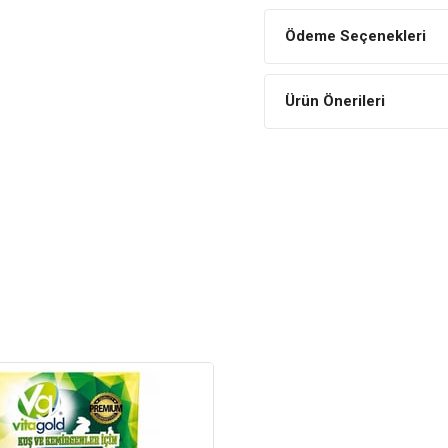
Zilli yapısı ve güzel görüntüs
olanak sağlar.
Ödeme Seçenekleri
Dayanıklı ve Sağlamdır
Üst düzey kalitede hammadde
Ürün Önerileri
hasara karşı son derece sağl