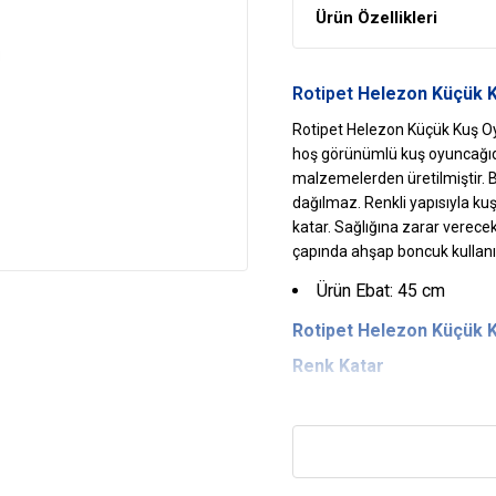
Ürün Özellikleri
Rotipet
Helezon Küçük K
Rotipet Helezon Küçük Kuş O
hoş görünümlü kuş oyuncağıdır. 
malzemelerden üretilmiştir. 
dağılmaz. Renkli yapısıyla kuş
katar. Sağlığına zarar vere
çapında ahşap boncuk kullanıl
Ürün Ebat: 45 cm
Rotipet Helezon Küçük
Renk Katar
Renkli ve canlı görüntüsüyle
katar.
İlgi Çekicidir