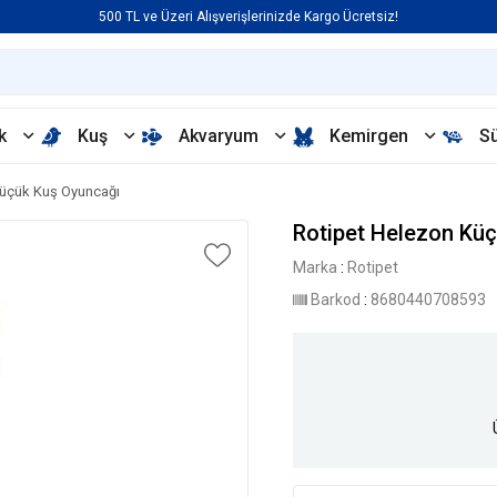
500 TL ve Üzeri Alışverişlerinizde Kargo Ücretsiz!
k
Kuş
Akvaryum
Kemirgen
S
Küçük Kuş Oyuncağı
Rotipet Helezon Kü
Marka
:
Rotipet
Barkod
:
8680440708593