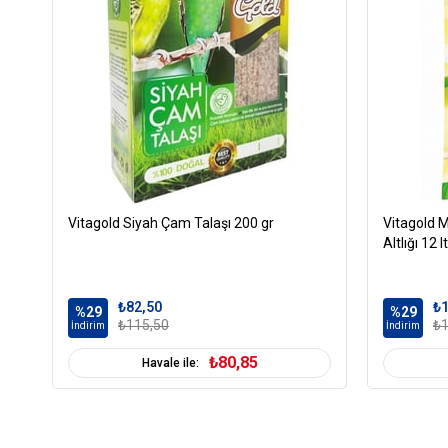
Vitagold Siyah Çam Talaşı 200 gr
Vitagold M
Altlığı 12 lt
₺82,50
₺1
%29
%29
₺115,50
₺1
İndirim
İndirim
₺80,85
Havale ile: