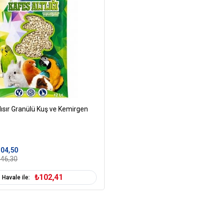
ısır Granülü Kuş ve Kemirgen
04,50
46,30
₺102,41
Havale ile: