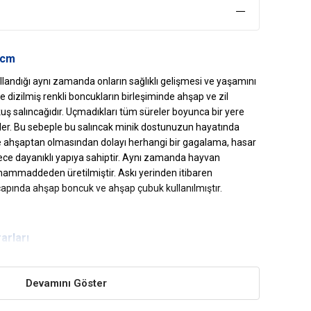
 cm
ullandığı aynı zamanda onların sağlıklı gelişmesi ve yaşamını
pe dizilmiş renkli boncukların birleşiminde ahşap ve zil
kuş salıncağıdır. Uçmadıkları tüm süreler boyunca bir yere
rler. Bu sebeple bu salıncak minik dostunuzun hayatında
i ve ahşaptan olmasından dolayı herhangi bir gagalama, hasar
ce dayanıklı yapıya sahiptir. Aynı zamanda hayvan
ammaddeden üretilmiştir. Askı yerinden itibaren
çapında ahşap boncuk ve ahşap çubuk kullanılmıştır.
arları
ünümüyle kafesin içerisine renk katar. Hoş görünümüyle hem
Devamını Göster
inizi kazanır.