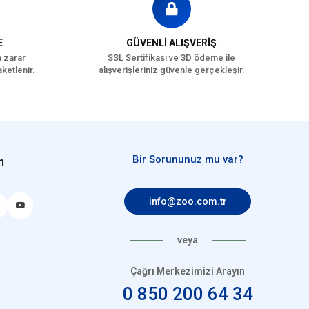
E
GÜVENLİ ALIŞVERİŞ
a zarar
SSL Sertifikası ve 3D ödeme ile
ketlenir.
alışverişleriniz güvenle gerçekleşir.
Bir Sorununuz mu var?
n
info@zoo.com.tr
veya
Çağrı Merkezimizi Arayın
0 850 200 64 34