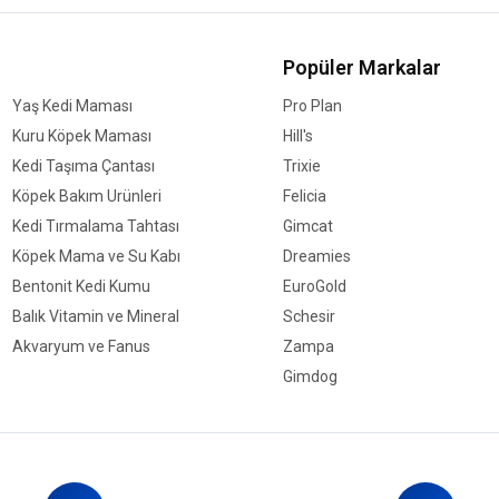
Popüler Markalar
Yaş Kedi Maması
Pro Plan
Kuru Köpek Maması
Hill's
Kedi Taşıma Çantası
Trixie
Köpek Bakım Ürünleri
Felicia
Kedi Tırmalama Tahtası
Gimcat
Köpek Mama ve Su Kabı
Dreamies
Bentonit Kedi Kumu
EuroGold
Balık Vitamin ve Mineral
Schesir
Akvaryum ve Fanus
Zampa
Gimdog