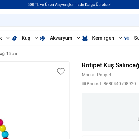
500 TL ve Üzeri Alışverişlerinizde Kargo Ücretsiz!
k
Kuş
Akvaryum
Kemirgen
S
cağı 15 cm
Rotipet Kuş Salınca
Marka
:
Rotipet
Barkod
:
8680440708920