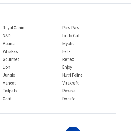
Royal Canin
Paw Paw
N&D
Lindo Cat
Acana
Mystic
Whiskas
Felix
Gourmet
Reflex
Lion
Enjoy
Jungle
Nutri Feline
Vancat
Vitakraft
Tailpetz
Pawise
Catit
Doglife