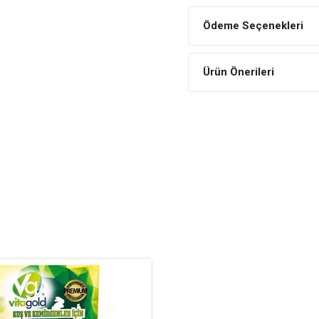
Ayak Sağlığına Katkıda B
Ödeme Seçenekleri
Tutunma becerileri de gelişece
Rahat Kavrama
Ürün Önerileri
Ahşap yapısı sayesinde kuş ay