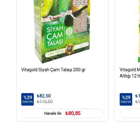
Vitagold Siyah Çam Talaşı 200 gr
Vitagold M
Altlığı 12 lt
₺82,50
₺1
%29
%29
₺115,50
₺1
İndirim
İndirim
₺80,85
Havale ile: