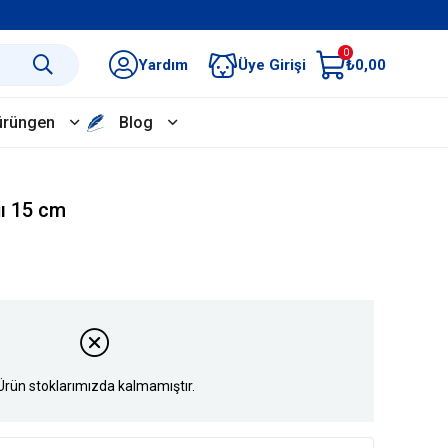
0
Yardım
Üye Girişi
₺0,00
ürüngen
Blog
ğı 15 cm
Ürün stoklarımızda kalmamıştır.