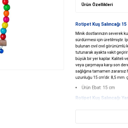
Ürün Özellikleri
Rotipet
Kuş Salıncağı 15
Minik dostlarınızın severek k
sürdürmesi için üretilmiştir. İ
bulunan cıvıl cıvıl görünümlü 
tutunarak ayakta vakit geçiri
büyük bir yer kaplar. Kalitel
veya çarpmaya karşı son dere
sağlığına tamamen zararsız h
uzunluğu 15 cm'dir. 8,5 mm. 
Ürün Ebat: 15 cm
Rotipet
Kuş Salıncağı
Yar
Kafese Renk Katar
Rengarenk ve cıvıl cıvıl gör
kuşunuzun hem de sizin beğen