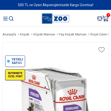
500 TL ve Üzeri Alışverişlerinizde Kargo Ücretsiz!
0
Anasayfa
Köpek
Köpek Maması
Yaş Köpek Maması
Royal Canin St
YETKİLİ
SATICI
İNTERNETE
ÖZEL FİYAT