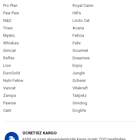
Pro Plan
Royal Canin
Paw Paw
Hill's
N&D
Lindo Cat
Trixie
Acana
Mystic
Felicia
Whiskas
Felix
Gimcat
Gourmet
Reflex
Dreamies
Lion
Enjoy
EuroGold
Jungle
Nutri Feline
Schesir
Vancat
Vitakraft
Zampa
Tailpetz
Pawise
Gimdog
Catit
Doglife
ÜCRETSİZ KARGO
₺500 ve üzeri alışverişlerinizde kargo ücreti ZOO tarafından