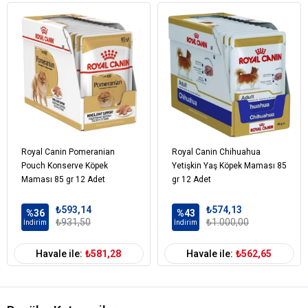
Royal Canin Pomeranian
Royal Canin Chihuahua
Pouch Konserve Köpek
Yetişkin Yaş Köpek Maması 85
Maması 85 gr 12 Adet
gr 12 Adet
₺593,14
₺574,13
%36
%43
₺931,50
₺1.000,00
İndirim
İndirim
Havale ile:
₺581,28
Havale ile:
₺562,65