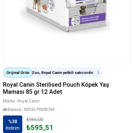
Orijinal Ürün
Zoo, Royal Canin yetkili satıcısıdır.
Royal Canin Sterilised Pouch Köpek Yaş
Maması 85 gr 12 Adet
Marka
:
Royal Canin
Barkod
:
9003579008744
₺966,00
%
38
₺595,51
İndirim