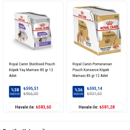
Royal Canin Sterilised Pouch
Royal Canin Pomeranian
Köpek Yaş Maması 85 gr 12
Pouch Konserve Köpek
Adet
Maması 85 gr 12 Adet
₺595,51
₺593,14
%38
%36
₺966,00
₺931,50
İndirim
İndirim
Havale ile:
₺583,60
Havale ile:
₺581,28