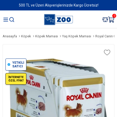
500 TL ve Üzeri Alışverişlerinizde Kargo Ücretsiz!
0
Anasayfa
Köpek
Köpek Maması
Yaş Köpek Maması
Royal Canin Chi
YETKİLİ
SATICI
İNTERNETE
ÖZEL FİYAT