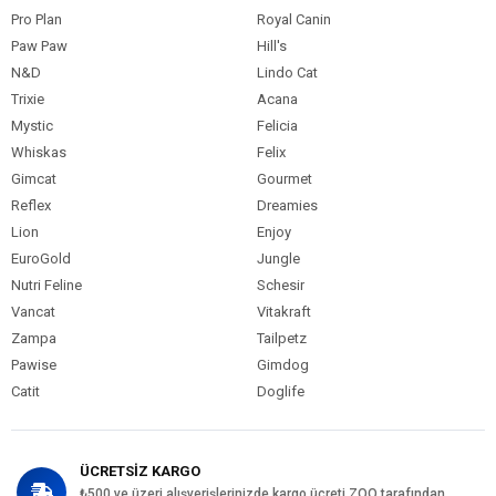
Pro Plan
Royal Canin
Paw Paw
Hill's
N&D
Lindo Cat
Trixie
Acana
Mystic
Felicia
Whiskas
Felix
Gimcat
Gourmet
Reflex
Dreamies
Lion
Enjoy
EuroGold
Jungle
Nutri Feline
Schesir
Vancat
Vitakraft
Zampa
Tailpetz
Pawise
Gimdog
Catit
Doglife
ÜCRETSİZ KARGO
₺500 ve üzeri alışverişlerinizde kargo ücreti ZOO tarafından