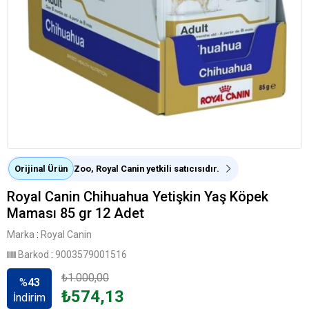
Orijinal Ürün
Zoo, Royal Canin yetkili satıcısıdır.
Royal Canin Chihuahua Yetişkin Yaş Köpek
Maması 85 gr 12 Adet
Marka
:
Royal Canin
Barkod
:
9003579001516
₺1.000,00
%
43
₺574,13
İndirim