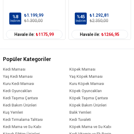
₺1.199,99
₺1.292,81
%8
%45
₺1.300,00
₺2.350,00
İndirim
İndirim
Havale ile:
₺1175,99
Havale ile:
₺1266,95
Popüler Kategoriler
Kedi Maması
Köpek Maması
Yaş Kedi Maması
Yaş Köpek Maması
Kuru Kedi Maması
Kuru Köpek Maması
Kedi Oyuncakları
Köpek Oyuncakları
Kedi Taşıma Çantası
Köpek Taşıma Çantası
Kedi Bakım Ürünleri
Köpek Bakım Ürünleri
Kuş Yemleri
Balık Yemleri
Kedi Tırmalama Tahtası
Kedi Tuvaleti
Kedi Mama ve Su Kabı
Köpek Mama ve Su Kabı
Köpek Eğitim Ürünleri
Kedi Vitamin ve Ek Besin