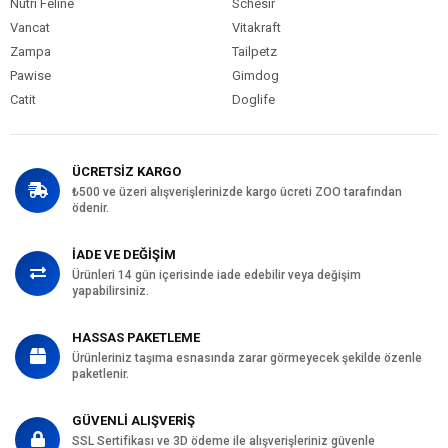
Nutri Feline
Schesir
Vancat
Vitakraft
Zampa
Tailpetz
Pawise
Gimdog
Catit
Doglife
ÜCRETSİZ KARGO
₺500 ve üzeri alışverişlerinizde kargo ücreti ZOO tarafından
ödenir.
İADE VE DEĞİŞİM
Ürünleri 14 gün içerisinde iade edebilir veya değişim
yapabilirsiniz.
HASSAS PAKETLEME
Ürünleriniz taşıma esnasında zarar görmeyecek şekilde özenle
paketlenir.
GÜVENLİ ALIŞVERİŞ
SSL Sertifikası ve 3D ödeme ile alışverişleriniz güvenle