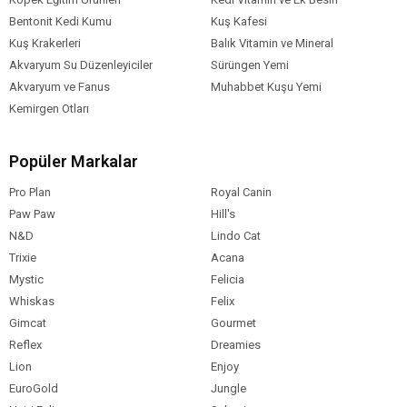
Bentonit Kedi Kumu
Kuş Kafesi
Kuş Krakerleri
Balık Vitamin ve Mineral
Akvaryum Su Düzenleyiciler
Sürüngen Yemi
Akvaryum ve Fanus
Muhabbet Kuşu Yemi
Kemirgen Otları
Popüler Markalar
Pro Plan
Royal Canin
Paw Paw
Hill's
N&D
Lindo Cat
Trixie
Acana
Mystic
Felicia
Whiskas
Felix
Gimcat
Gourmet
Reflex
Dreamies
Lion
Enjoy
EuroGold
Jungle