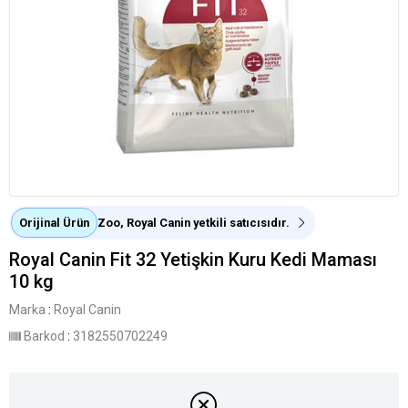
Orijinal Ürün
Zoo, Royal Canin yetkili satıcısıdır.
Royal Canin Fit 32 Yetişkin Kuru Kedi Maması
10 kg
Marka
:
Royal Canin
Barkod
:
3182550702249