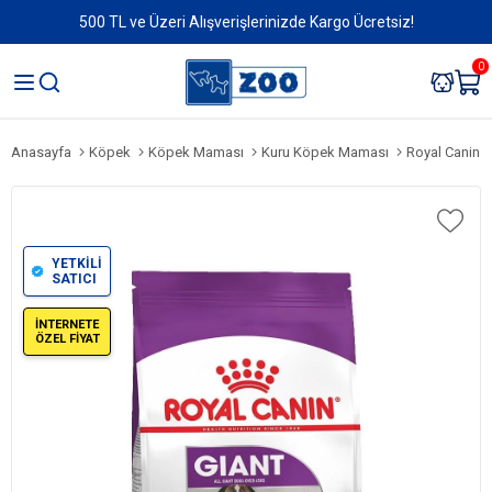
500 TL ve Üzeri Alışverişlerinizde Kargo Ücretsiz!
0
Anasayfa
Köpek
Köpek Maması
Kuru Köpek Maması
Royal Canin G
YETKİLİ
SATICI
İNTERNETE
ÖZEL FİYAT