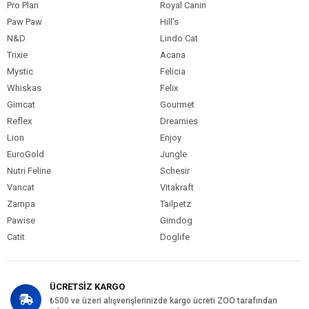
Pro Plan
Royal Canin
Köpek Maması
11-15 kg
Paket Boyutu
Paw Paw
Hill's
N&D
Lindo Cat
Köpek Irk
Tüm Orta-Büyük Irklar
Özelliği
Trixie
Acana
Mystic
Felicia
Whiskas
Felix
Gimcat
Gourmet
Reflex
Dreamies
Lion
Enjoy
EuroGold
Jungle
Nutri Feline
Schesir
Vancat
Vitakraft
Zampa
Tailpetz
Pawise
Gimdog
Catit
Doglife
ÜCRETSİZ KARGO
₺500 ve üzeri alışverişlerinizde kargo ücreti ZOO tarafından