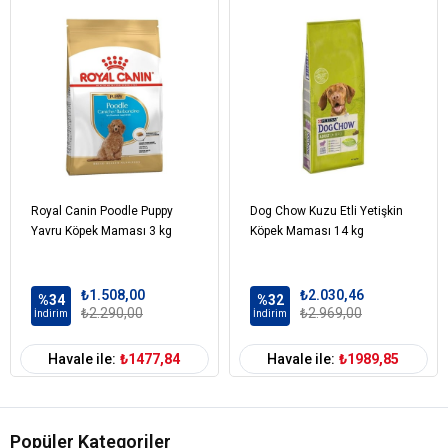
Kurutulmuş Kümes Hayvanları Eti
Yumurta Tozu
Mineraller
Mısır
Soya Yağı
Mısır Unu
Balık Yağı
Mısır Gluten
Hidrolize Hayvansal Proteinler
Royal Canin Poodle Puppy
Dog Chow Kuzu Etli Yetişkin
ANALİZ TABLOSU
Yavru Köpek Maması 3 kg
Köpek Maması 14 kg
Protein: %28
Diyetsel Lif: %1.3
₺1.508,00
₺2.030,46
%34
%32
Taurin: 1 G/kg
₺2.290,00
₺2.969,00
İndirim
İndirim
Yağ: %20
Kül: %5.6
Havale ile:
₺1477,84
Havale ile:
₺1989,85
E1 (Demir): 43 Mg
E2 (Iyot): 3.3 Mg
E5 (Manganez): 56 Mg
E8 (Selenyum): 0.07 Mg
Popüler Kategoriler