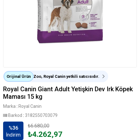
Orijinal Ürün
Zoo, Royal Canin yetkili satıcısıdır.
Royal Canin Giant Adult Yetişkin Dev Irk Köpek
Maması 15 kg
Marka
:
Royal Canin
Barkod
:
3182550703079
₺6.680,00
%
36
₺4.262,97
İndirim