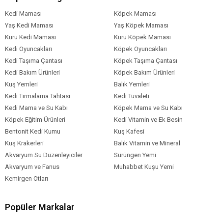
E4 (Bakır): 7 Mg
Kedi Maması
Köpek Maması
Vitamin A: 11300 Iu
Yaş Kedi Maması
Yaş Köpek Maması
Vitamin D3: 1000 Iu
Kuru Kedi Maması
Kuru Köpek Maması
E6 (Çinko): 187 Mg
Kedi Oyuncakları
Koruyucular
Köpek Oyuncakları
Antioksidantlar
Kedi Taşıma Çantası
Köpek Taşıma Çantası
Kedi Bakım Ürünleri
Köpek Bakım Ürünleri
Kuş Yemleri
Balık Yemleri
Köpek Yaş
Yetişkin (1-7 Yaş)
Aralığı
Kedi Tırmalama Tahtası
Kedi Tuvaleti
Kedi Mama ve Su Kabı
Köpek Mama ve Su Kabı
Köpek Maması
Kuru Mama
Formu
Köpek Eğitim Ürünleri
Kedi Vitamin ve Ek Besin
Bentonit Kedi Kumu
Kuş Kafesi
Köpek Maması
Normal
Tahıl Oranı
Kuş Krakerleri
Balık Vitamin ve Mineral
Akvaryum Su Düzenleyiciler
Sürüngen Yemi
Köpek Özel
Bağışıklık Sistemi Gelişimi
Eklem
Sağlığı
Sindirim Hassasiyeti
Gereksinim
Akvaryum ve Fanus
Muhabbet Kuşu Yemi
Kemirgen Otları
Köpek Irk
Büyük Irk (26-44 kg)
Dev Irk (45 kg ve
üstü)
Boyutu
Köpek Maması
Kümes Hayvanı
Popüler Markalar
İçerik