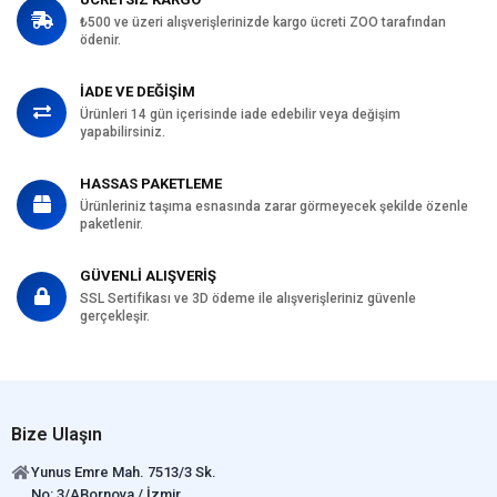
₺500 ve üzeri alışverişlerinizde kargo ücreti ZOO tarafından
Kedi Özel
Tüy ve Deri Sağlığı
ödenir.
Gereksinim
Kedi Maması
Domuz
İADE VE DEĞİŞİM
İçerik
Ürünleri 14 gün içerisinde iade edebilir veya değişim
yapabilirsiniz.
Kedi Maması
0-5 kg
Paket Boyutu
HASSAS PAKETLEME
Kedi Irk Özelliği
Tümüne Uygun
Ürünleriniz taşıma esnasında zarar görmeyecek şekilde özenle
paketlenir.
GÜVENLİ ALIŞVERİŞ
SSL Sertifikası ve 3D ödeme ile alışverişleriniz güvenle
gerçekleşir.
Bize Ulaşın
Yunus Emre Mah. 7513/3 Sk.
No: 3/ABornova / İzmir