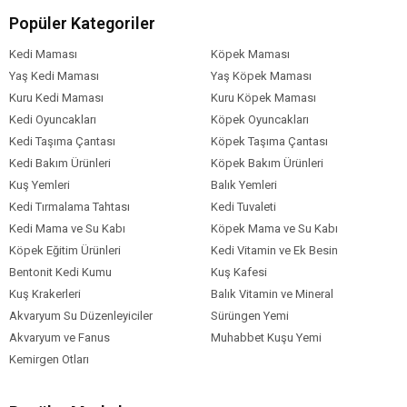
Mısır
Popüler Kategoriler
Hidrolize hayvansal proteinler
Kedi Maması
Buğday
Köpek Maması
Mayalar ve ilgili parçalar
Yaş Kedi Maması
Yaş Köpek Maması
Mısır unu
Kuru Kedi Maması
Kuru Köpek Maması
Mısır glüten
Kedi Oyuncakları
Köpek Oyuncakları
Pancar küspesi
Kedi Taşıma Çantası
Köpek Taşıma Çantası
Soya yağı
Kedi Bakım Ürünleri
Köpek Bakım Ürünleri
Balık yağı
Kuş Yemleri
Balık Yemleri
Mineraller
Kedi Tırmalama Tahtası
Kedi Tuvaleti
Hodan yağı
Kedi Mama ve Su Kabı
Köpek Mama ve Su Kabı
Kadife çiçeği özü (lutein kaynağı)
Köpek Eğitim Ürünleri
Kedi Vitamin ve Ek Besin
İLAVELER (her kg için)
Bentonit Kedi Kumu
Kuş Kafesi
Kuş Krakerleri
Balık Vitamin ve Mineral
Beslenmeye dayalı ilaveler
Akvaryum Su Düzenleyiciler
Sürüngen Yemi
Vitamin A: 26000 IU
Akvaryum ve Fanus
Muhabbet Kuşu Yemi
Vitamin D3: 700 IU
Kemirgen Otları
E1 (Demir): 37 mg
E2 (Iyot): 3,7 mg