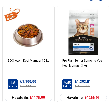
dengelenmiş bir besin formülüdür. Formülasyonda
bulunanlar: -Derinin bariyer rolünü desteklemeye yardımcı
olan özel bir besin kompleksi. -Sağlıklı tüy büyümesi ve deri
yenilenmesine yardımcı olan, spesifik amino asitler ile
yüksek kalitede proteinler. -Deri ve tüy sağlığı üzerindeki
yararlı etkileri nedeniyle Omega-3 ve Omega-6 yağ asitleri.
Kanıtlanmış Sonuçlar: 21 Günde Sağlıklı Parlak Bir Deri Ve
Gözle Görülür Sonuçlar
Hair & Skin Care 'in özel olarak kullanımı 21 gün sonra tüy
parlaklığında önemli bir iyileşme sağlar* *Royal Canin
ZOO Atom Kedi Maması 10 kg
Pro Plan Senior Somonlu Yaşlı
çalışması, 2006
Kedi Maması 3 kg
İÇİNDEKİLER
BİLEŞİM
₺1.199,99
₺1.292,81
%8
%45
₺1.300,00
₺2.350,00
İndirim
İndirim
Kurutulmuş kümes hayvanları proteinleri
Hayvansal yağlar
Havale ile:
₺1175,99
Havale ile:
₺1266,95
Bitkisel protein izolat*
Pirinç
Bitkisel lifler