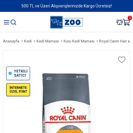
500 TL ve Üzeri Alışverişlerinizde Kargo Ücretsiz!
0
Anasayfa
Kedi
Kedi Maması
Kuru Kedi Maması
Royal Canin Hair an
YETKİLİ
SATICI
İNTERNETE
ÖZEL FİYAT