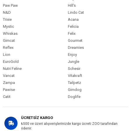
Paw Paw
Hill's
N&D
Lindo Cat
Trixie
Acana
Mystic
Felicia
Whiskas
Felix
Gimcat
Gourmet
Reflex
Dreamies
Lion
Enjoy
EuroGold
Jungle
Nutri Feline
Schesir
Vancat
Vitakraft
Zampa
Tailpetz
Pawise
Gimdog
Catit
Doglife
ÜCRETSİZ KARGO
₺500 ve üzeri alışverişlerinizde kargo ücreti ZOO tarafından
ödenir.