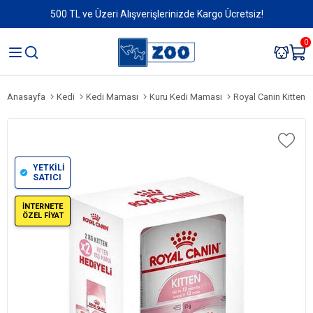
500 TL ve Üzeri Alışverişlerinizde Kargo Ücretsiz!
0
Anasayfa
Kedi
Kedi Maması
Kuru Kedi Maması
Royal Canin Kitten 
YETKİLİ
SATICI
İNTERNETE
ÖZEL FİYAT