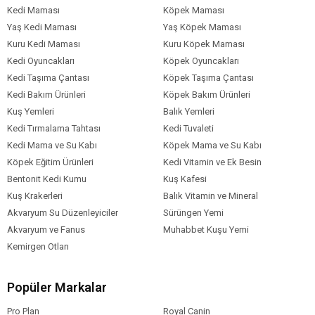
Kedi Maması
Köpek Maması
Vitamin D3: 800 IU,
Yaş Kedi Maması
Yaş Köpek Maması
Vitamin E: 600 mg,
Kuru Kedi Maması
E1 (Demir): 32,3 mg,
Kuru Köpek Maması
E2 (İyot): 3,2 mg,
Kedi Oyuncakları
Köpek Oyuncakları
E4 (Bakır): 9,9 mg,
Kedi Taşıma Çantası
Köpek Taşıma Çantası
E5 (Manganez): 42 mg,
Kedi Bakım Ürünleri
Köpek Bakım Ürünleri
E6 (Çinko): 116,5 mg,
Kuş Yemleri
Balık Yemleri
E8 (Selenyum): 0,05 mg
Kedi Tırmalama Tahtası
Kedi Tuvaleti
Kedi Mama ve Su Kabı
Köpek Mama ve Su Kabı
Köpek Eğitim Ürünleri
Kedi Vitamin ve Ek Besin
Bentonit Kedi Kumu
Kuş Kafesi
Kuş Krakerleri
Balık Vitamin ve Mineral
Akvaryum Su Düzenleyiciler
Sürüngen Yemi
Akvaryum ve Fanus
Muhabbet Kuşu Yemi
Kemirgen Otları
Popüler Markalar
Pro Plan
Royal Canin