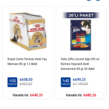
Mineraller
Bitkisel ve hayvansal yağlar
Mayalar
Besinsel Katkı Maddeleri
Vitamin D3: 110 IU
Vitamin E: 100 mg
Vitamin C: 40 mg
Demir (3b103): 2 mg
İyot (3b202): 0,37 mg
Bakır (3b405, 3b406): 2,9 mg
Royal Canin Persian Kedi Yaş
Felix Çifte Lezzet Sığır Etli ve
Manganez (3b502, 3b503, 3b504): 0,7 mg
Maması 85 gr 12 Adet
Kümes Hayvanlı Kedi
Çinko (3b603, 3b605, 3b606): 7 mg
Konservesi 85 gr 26 Adet
Analitik Bileşenler
₺658,50
₺699,25
%32
%42
₺965,00
₺1.199,00
İndirim
İndirim
Protein: %11,0
Yağ: %3,5
Havale ile:
₺645,33
Havale ile:
₺685,26
Ham Kül: %1,6
Ham Lif: %0,7
Nem: %80,3