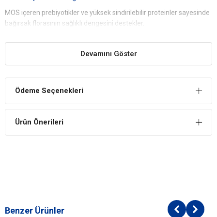
MOS içeren prebiyotikler ve yüksek sindirilebilir proteinler sayesinde
bağırsak florasının sağlıklı dengesini destekler.
Bebek Dişlerine Uygun Yumuşak Kıvam
Devamını Göster
Yavru kedilerin çiğneme yapısına uygun, lezzetli ve yumuşak parça
formu sunar.
Güçlü Bağışıklık Sistemi
Ödeme Seçenekleri
E ve C vitaminleri içeren özel antioksidan kompleksi ile bağışıklık
sistemini destekler.
Büyüme ve Kilo Kontrolü
Ürün Önerileri
Dengeli protein, kalsiyum ve fosfor oranlarıyla sağlıklı büyümeye
katkı sağlarken, orta düzey yağ içeriği ile kilo kontrolüne yardımcı
olur.
İçindekiler
Et ve hayvansal türevler
Bitkisel protein ekstratları
Benzer Ürünler
Bitkisel orijinli türevler