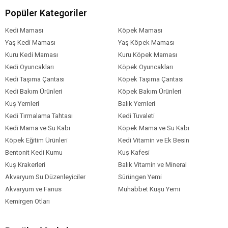
Kalsiyum: %0,28
Popüler Kategoriler
Fosfor: %0,21
Kedi Maması
Köpek Maması
Yaş Kedi Maması
Yaş Köpek Maması
Kuru Kedi Maması
Kuru Köpek Maması
Kedi Oyuncakları
Köpek Oyuncakları
Kedi Taşıma Çantası
Köpek Taşıma Çantası
Kedi Bakım Ürünleri
Köpek Bakım Ürünleri
Kuş Yemleri
Balık Yemleri
Kedi Tırmalama Tahtası
Kedi Tuvaleti
Kedi Mama ve Su Kabı
Köpek Mama ve Su Kabı
Köpek Eğitim Ürünleri
Kedi Vitamin ve Ek Besin
Bentonit Kedi Kumu
Kuş Kafesi
Kuş Krakerleri
Balık Vitamin ve Mineral
Akvaryum Su Düzenleyiciler
Sürüngen Yemi
Akvaryum ve Fanus
Muhabbet Kuşu Yemi
Kemirgen Otları