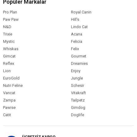
Popüler Markalar
Pro Plan
Royal Canin
Paw Paw
Hill's
N&D
Lindo Cat
Trixie
Acana
Mystic
Felicia
Whiskas
Felix
Gimcat
Gourmet
Reflex
Dreamies
Lion
Enjoy
EuroGold
Jungle
Nutri Feline
Schesir
Vancat
Vitakraft
Zampa
Tailpetz
Pawise
Gimdog
Catit
Doglife
ÜCRETSİZ KARGO