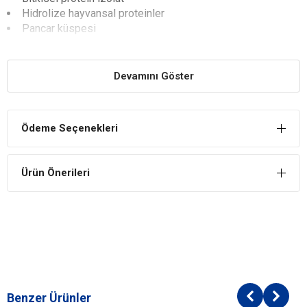
Hidrolize hayvansal proteinler
Pancar küspesi
Mineraller
Soya yağı
Bitkisel lifler
Devamını Göster
Mayalar ve ilgili parçacıklar
Balık yağı
Sitrik asit ile eşleştirilmiş palmitik ve stearik asitlerin
Ödeme Seçenekleri
mono- ve digliserideleri
Frukto-oligo-sakkaritler
Ürün Önerileri
İlaveler (her kg için)
Beslenmeye Dayalı İlaveler
Vitamin A: 24500 IU
Vitamin D3: 1200 IU
E1(Demir): 47 mg
E2(İyot): 4.7 mg
E4(Bakır): 15 mg
E5(Manganez): 61 mg
Benzer Ürünler
E6(Çinko): 148 mg