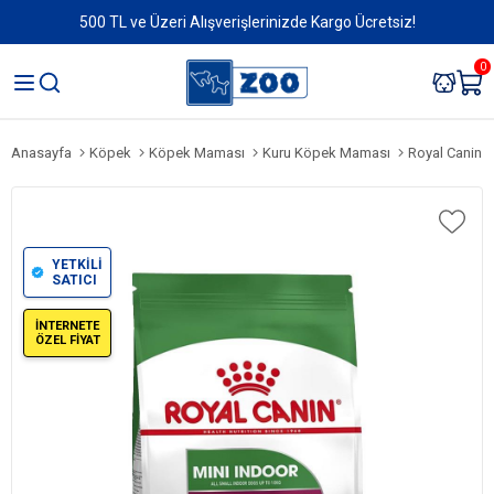
500 TL ve Üzeri Alışverişlerinizde Kargo Ücretsiz!
0
Anasayfa
Köpek
Köpek Maması
Kuru Köpek Maması
Royal Canin M
YETKİLİ
SATICI
İNTERNETE
ÖZEL FİYAT