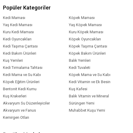
Tahıl Oranı
Popüler Kategoriler
Köpek Özel
Bağışıklık Sistemi Gelişimi
Eklem
Sağlığı
Evde Beslenen
Tüy ve Deri
Gereksinim
Kedi Maması
Köpek Maması
Sağlığı
Yaş Kedi Maması
Yaş Köpek Maması
Köpek Irk
Mini Irk (1-4 kg)
Küçük Irk (5-10 kg)
Kuru Kedi Maması
Kuru Köpek Maması
Boyutu
Kedi Oyuncakları
Köpek Oyuncakları
Köpek Maması
Kümes Hayvanı
Kedi Taşıma Çantası
Köpek Taşıma Çantası
İçerik
Kedi Bakım Ürünleri
Köpek Bakım Ürünleri
Köpek Maması
0-5 kg
Kuş Yemleri
Balık Yemleri
Paket Boyutu
Kedi Tırmalama Tahtası
Kedi Tuvaleti
Köpek Irk
Tüm Küçük Irklar
Kedi Mama ve Su Kabı
Köpek Mama ve Su Kabı
Özelliği
Köpek Eğitim Ürünleri
Kedi Vitamin ve Ek Besin
Bentonit Kedi Kumu
Kuş Kafesi
Kuş Krakerleri
Balık Vitamin ve Mineral
Akvaryum Su Düzenleyiciler
Sürüngen Yemi
Akvaryum ve Fanus
Muhabbet Kuşu Yemi
Kemirgen Otları