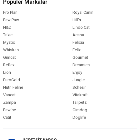
Popüler Markalar
Pro Plan
Royal Canin
Paw Paw
Hill's
N&D
Lindo Cat
Trixie
Acana
Mystic
Felicia
Whiskas
Felix
Gimcat
Gourmet
Reflex
Dreamies
Lion
Enjoy
EuroGold
Jungle
Nutri Feline
Schesir
Vancat
Vitakraft
Zampa
Tailpetz
Pawise
Gimdog
Catit
Doglife
ÜCRETSİZ KARGO