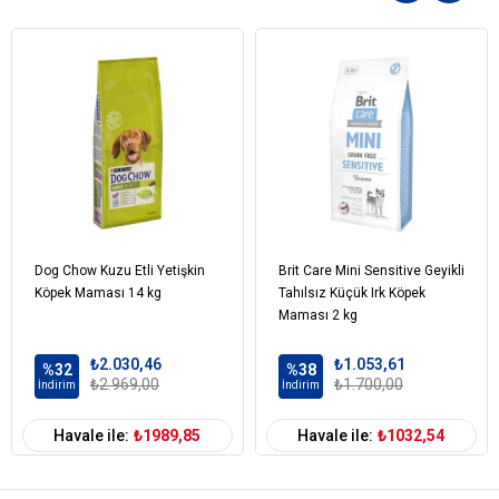
E8(Selenyum): 0.09 mg
Teknolojik İlaveler
Sedimanter kökenli klinoptilolit: 10 g
Koruyucular
Antioksidanlar
Analitik Bileşenler
Protein: % 21
Yağ: % 14
Ham kül: % 6.1
Diyetsel lefler: % 1.9
Dog Chow Kuzu Etli Yetişkin
Brit Care Mini Sensitive Geyikli
Köpek Maması 14 kg
Her kg için EPA/DHA: 2.5 g
Tahılsız Küçük Irk Köpek
Maması 2 kg
L-Karnatin: 100 mg
₺2.030,46
₺1.053,61
%32
%38
Köpek Yaş
Yetişkin (1-7 Yaş)
Yaşlı (7+ Yaş)
₺2.969,00
₺1.700,00
İndirim
İndirim
Aralığı
Köpek Maması
Kuru Mama
Havale ile:
₺1989,85
Havale ile:
₺1032,54
Formu
Köpek Maması
Tahıllı