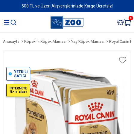
500 TL ve Üzeri Alışverişlerinizde Kargo Ücretsiz!
0
Anasayfa
Köpek
Köpek Maması
Yaş Köpek Maması
Royal Canin Pome
YETKİLİ
SATICI
İNTERNETE
ÖZEL FİYAT