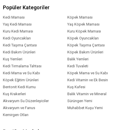
Besin Katkı Maddeleri
Popüler Kategoriler
Vitamin A: 29500 IU
Kedi Maması
Köpek Maması
Vitamin D3: 800 IU
Yaş Kedi Maması
Yaş Köpek Maması
Demir (3b103): 41 mg
Kuru Kedi Maması
Kuru Köpek Maması
İyot (3b201, 3b202): 4,1 mg
Kedi Oyuncakları
Köpek Oyuncakları
Bakır (3b405, 3b406): 14 mg
Kedi Taşıma Çantası
Köpek Taşıma Çantası
Manganez (3b502, 3b504): 54 mg
Kedi Bakım Ürünleri
Köpek Bakım Ürünleri
Çinko (3b603, 3b605, 3b606): 136 mg
Kuş Yemleri
Selenyum (3b801, 3b811, 3b 812): 0,09 mg
Balık Yemleri
Kedi Tırmalama Tahtası
Kedi Tuvaleti
Kedi Mama ve Su Kabı
Köpek Mama ve Su Kabı
Köpek Yaş
Yetişkin (1-7 Yaş)
Aralığı
Köpek Eğitim Ürünleri
Kedi Vitamin ve Ek Besin
Bentonit Kedi Kumu
Kuş Kafesi
Köpek Maması
Yaş Mama
Formu
Kuş Krakerleri
Balık Vitamin ve Mineral
Akvaryum Su Düzenleyiciler
Sürüngen Yemi
Köpek Maması
Normal
Tahıl Oranı
Akvaryum ve Fanus
Muhabbet Kuşu Yemi
Kemirgen Otları
Köpek Özel
Eklem Sağlığı
Gereksinim