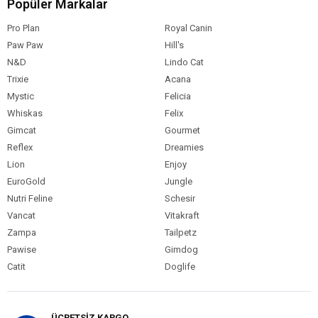
Popüler Markalar
Köpek Maması
Kümes Hayvanı
İçerik
Pro Plan
Royal Canin
Köpek Maması
0-100 gr
Paw Paw
Hill's
Paket Boyutu
N&D
Lindo Cat
Köpek Maması
Pouch
Trixie
Acana
Ambalaj
Mystic
Felicia
Köpek Irk
Pomeranian
Whiskas
Felix
Özelliği
Gimcat
Gourmet
Çoklu Paket
12'li Paket
Reflex
Dreamies
Lion
Enjoy
EuroGold
Jungle
Nutri Feline
Schesir
Vancat
Vitakraft
Zampa
Tailpetz
Pawise
Gimdog
Catit
Doglife
ÜCRETSİZ KARGO