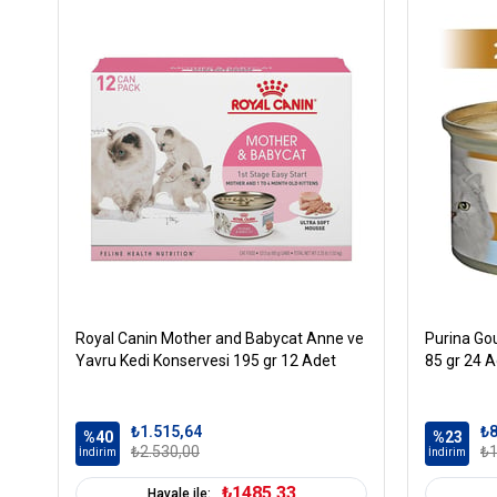
Royal Canin Mother and Babycat Anne ve
Purina Gou
Yavru Kedi Konservesi 195 gr 12 Adet
85 gr 24 
₺1.515,64
₺8
%40
%23
₺2.530,00
₺1
İndirim
İndirim
₺1485,33
Havale ile: