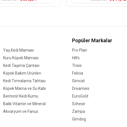
tüketecektir.
Bu besin bileşimi içgüdüsel ol
tasarlanmıştır ve aynı zaman
sağlığını desteklemeye yardım
Popüler Markalar
ROYAL CANIN® Sterilised Je
kontrolü için önerilen optimal
Yaş Kedi Maması
Pro Plan
Kuru Köpek Maması
Hill's
Ek olarak, lif karışımı ve prote
Kedi Taşıma Çantası
Trixie
Köpek Bakım Ürünleri
Felicia
Her kedinin farklı tercihlerin
kıvamında da mevcuttur.
Kedi Tırmalama Tahtası
Gimcat
YARARLARI
Köpek Mama ve Su Kabı
Dreamies
Bentonit Kedi Kumu
EuroGold
İdeal Kilo
Balık Vitamin ve Mineral
Schesir
Kısırlaştırılmış kedilerin idea
Akvaryum ve Fanus
Zampa
Sağlıklı Üriner Sistem
Gimdog
Sağlıklı bir üriner sistemi de