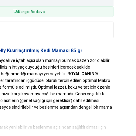
Kargo Bedava
lly Kısırlaştırılmış Kedi Maması 85 gr
aydalı ve iştah açıcı olan mamayı bulmak bazen zor olabilir.
inizin ihtiyaç duyduğu besinleri içerecek şekilde
ini beğenmediği mamayı yemeyebilir.
ROYAL CANIN®
iler tarafından içgüdüsel olarak tercih edilen optimal Makro
e formüle edilmiştir. Optimal lezzet, koku ve tat için özenle
edinizin karşı koyamayacağı bir mamadır. Geniş çeşitlilikte
 asitlerin (genel sağlığı için gereklidir) dahil edilmesi
zeyde sindirilebilir ve beslenme açısından dengeli bir mama
arak yenilebilir ve beslenme açısından sağlıklı olması için
da kedinizin ideal kilosunu korumaya ve üriner sistem