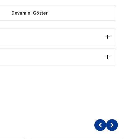
cı olacak şekilde formüle edilmiştir.
Devamını Göster
lly
, enerji seviyelerinin doğru şekilde düzenlenmesi ve kilo
 seviyede yağ içeriğine sahiptir.
in, doygunluk hissi sağlar.
e hitap etmek için
ROYAL CANIN® Sterilised Jelly
l kilosunu korumaya yardımcı olur.
steklemeye yardımcı olur.
larak tercih ettiği ideal beslenme profiline uygun şekilde