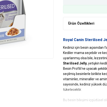
Ürün Özellikleri
Royal Canin Sterilised Je
Kediniz için besin açısından f
Kediler mama seçebilir ve ked
uyarlanmış olsa bile, lezzet
Sterilised Jelly
, yetişkin ked
Besin Profili'ne uyacak şekild
seçilmiş besinlerle birlikte k
vitaminler, mineraller ve amino
sayesinde, kediniz yüksek dü
tüketecektir.
Bu besin bileşimi içgüdüsel ol
tasarlanmıştır ve aynı zaman