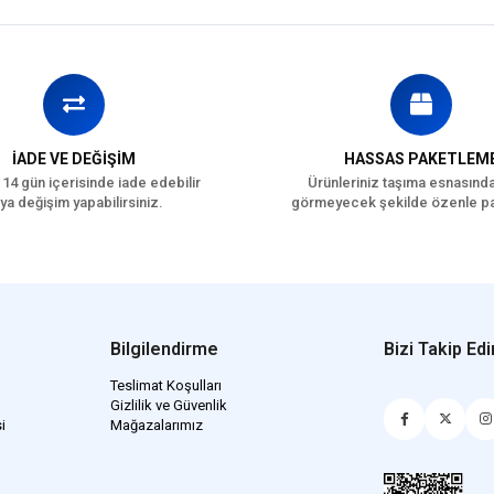
İçgüdüsel Tercih
Yetişkin kedilerin içgüdüsel o
formüle edilmiştir.
İÇİNDEKİLER
BİLEŞİM
İADE VE DEĞİŞİM
HASSAS PAKETLEM
 14 gün içerisinde iade edebilir
Ürünleriniz taşıma esnasınd
Et ve hayvansal türevle
ya değişim yapabilirsiniz.
görmeyecek şekilde özenle pa
Tahıllar
Bitkisel orjinli türevler
Bitkisel protein ekstratl
Mineraller
Çeşitli şekerler
Bilgilendirme
Bizi Takip Edi
Teslimat Koşulları
Kedi Yaş Aralığı
Y
Gizlilik ve Güvenlik
i
Mağazalarımız
Kedi Maması Formu
Kedi Maması Tahıl
T
Oranı