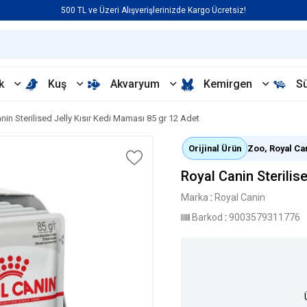
500 TL ve Üzeri Alışverişlerinizde Kargo Ücretsiz!
k
Kuş
Akvaryum
Kemirgen
S
nin Sterilised Jelly Kısır Kedi Maması 85 gr 12 Adet
Orijinal Ürün
Zoo, Royal Cani
Royal Canin Sterilis
Marka
:
Royal Canin
Barkod
:
9003579311776