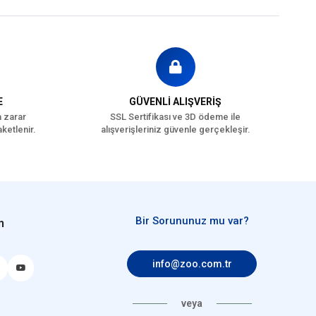
larak tercih ettiği ideal beslenme profiline uygun şekilde
E
GÜVENLİ ALIŞVERİŞ
a zarar
SSL Sertifikası ve 3D ödeme ile
r
ketlenir.
alışverişleriniz güvenle gerçekleşir.
arı
Bir Sorununuz mu var?
n
etişkin (1-7 Yaş)
info@zoo.com.tr
Yaş Mama
veya
ahıllı