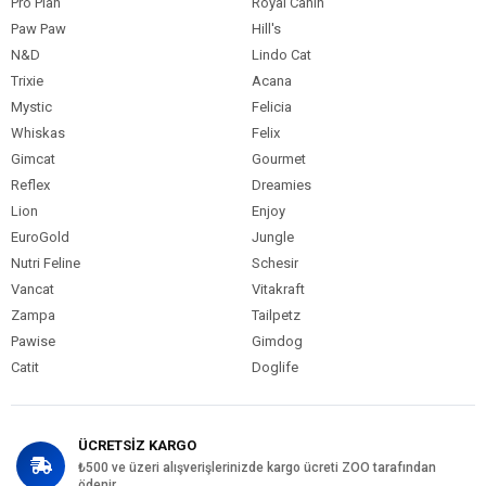
Pro Plan
Royal Canin
Paw Paw
Hill's
N&D
Lindo Cat
Trixie
Acana
Mystic
Felicia
Whiskas
Felix
Gimcat
Gourmet
Reflex
Dreamies
Lion
Enjoy
EuroGold
Jungle
Nutri Feline
Schesir
Vancat
Vitakraft
Zampa
Tailpetz
Pawise
Gimdog
Catit
Doglife
ÜCRETSİZ KARGO
₺500 ve üzeri alışverişlerinizde kargo ücreti ZOO tarafından
ödenir.