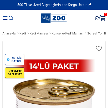
500 TL ve Üzeri Alışverişlerinizde Kargo Ücretsiz!
0
Anasayfa
Kedi
Kedi Maması
Konserve Kedi Maması
Schesir Ton Balı
YETKİLİ
SATICI
İNTERNETE
ÖZEL FİYAT