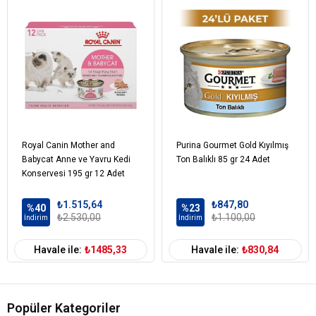
Royal Canin Mother and
Purina Gourmet Gold Kıyılmış
Babycat Anne ve Yavru Kedi
Ton Balıklı 85 gr 24 Adet
Konservesi 195 gr 12 Adet
₺1.515,64
₺847,80
%40
%23
₺2.530,00
₺1.100,00
İndirim
İndirim
Havale ile:
₺1485,33
Havale ile:
₺830,84
Popüler Kategoriler