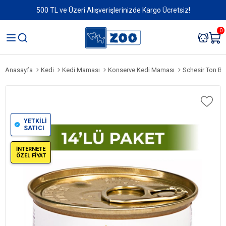
500 TL ve Üzeri Alışverişlerinizde Kargo Ücretsiz!
0
Anasayfa
Kedi
Kedi Maması
Konserve Kedi Maması
Schesir Ton Balı
YETKİLİ
SATICI
İNTERNETE
ÖZEL FİYAT