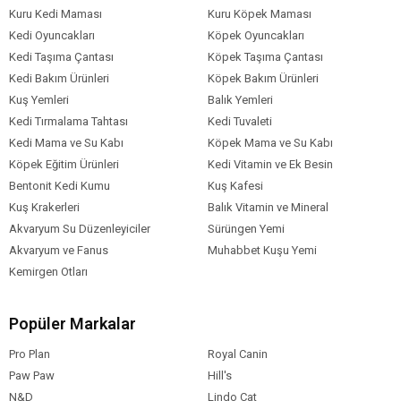
Ambalaj
Kuru Kedi Maması
Kuru Köpek Maması
Kedi Maması
Jöleli
Parça Etli
Kedi Oyuncakları
Köpek Oyuncakları
Kıvam
Kedi Taşıma Çantası
Köpek Taşıma Çantası
Kedi Irk Özelliği
Tümüne Uygun
Kedi Bakım Ürünleri
Köpek Bakım Ürünleri
Kuş Yemleri
Balık Yemleri
Kedi Tırmalama Tahtası
Kedi Tuvaleti
Kedi Mama ve Su Kabı
Köpek Mama ve Su Kabı
Köpek Eğitim Ürünleri
Kedi Vitamin ve Ek Besin
Bentonit Kedi Kumu
Kuş Kafesi
Kuş Krakerleri
Balık Vitamin ve Mineral
Akvaryum Su Düzenleyiciler
Sürüngen Yemi
Akvaryum ve Fanus
Muhabbet Kuşu Yemi
Kemirgen Otları
Popüler Markalar
Pro Plan
Royal Canin
Paw Paw
Hill's
N&D
Lindo Cat