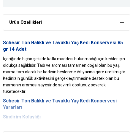
Ürün Özellikleri
Schesir Ton Balıklı ve Tavuklu Yaş
Kedi Konservesi
85
gr 14 Adet
İçeriğinde hiçbir şekilde katkı maddesi bulunmadığı için kediler için
oldukça sağlıklıdır. Tadı ve aroması tamamen doğal olan bu yaş
mama tam olarak bir kedinin beslenme ihtiyacına göre üretilmiştir.
Kedinizin günlük aktivitesini gerçekleştirmesine destek olan bu
mamanın aroması sayesinde sevimli dostunuz severek
tüketecektir.
Schesir
Ton Balıklı ve Tavuklu Yaş Kedi Konservesi
Yararları
Sindirim Kolaylığı
Sindirim açısından kediniz için oldukça uygundur ve kediniz
tükettikten sonra herhangi bir sindirim problemi yaşamaz.