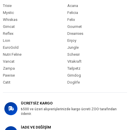
Trixie
Acana
Mystic
Felicia
Whiskas
Felix
Gimcat
Gourmet
Reflex
Dreamies
Lion
Enjoy
EuroGold
Jungle
Nutri Feline
Schesir
Vancat
Vitakraft
Zampa
Tailpetz
Pawise
Gimdog
Catit
Doglife
ÜCRETSİZ KARGO
₺500 ve üzeri alışverişlerinizde kargo ücreti ZOO tarafından
ödenir.
İADE VE DEĞİŞİM