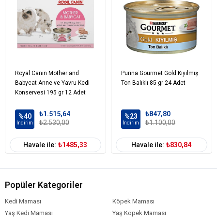
Protein %12
Yağ %0,8
Elyaf %0,5
Ham kül %1
Nem %85
Royal Canin Mother and
Purina Gourmet Gold Kıyılmış
Kedi Yaş Aralığı
Yetişkin (1-7 Yaş)
Babycat Anne ve Yavru Kedi
Ton Balıklı 85 gr 24 Adet
Konservesi 195 gr 12 Adet
Kedi Maması
Yaş Mama
Formu
₺1.515,64
₺847,80
%40
%23
Kedi Maması
Normal
₺2.530,00
₺1.100,00
İndirim
İndirim
Tahıl Oranı
Kedi Maması
Tavuk
Balık
Havale ile:
₺1485,33
Havale ile:
₺830,84
İçerik
Kedi Maması
0-100 gr
Paket Boyutu
Popüler Kategoriler
Kedi Maması
Çoklu Paket
Kampanya
Kedi Maması
Köpek Maması
Kedi Maması
Konserve
Yaş Kedi Maması
Yaş Köpek Maması