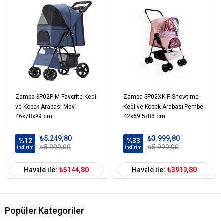
Zampa SP02P-M Favorite Kedi
Zampa SP02XK-P Showtime
ve Köpek Arabası Mavi
Kedi ve Köpek Arabası Pembe
46x78x99 cm
42x69.5x88 cm
₺5.249,80
₺3.999,80
%12
%33
₺5.999,00
₺5.999,00
İndirim
İndirim
Havale ile:
₺5144,80
Havale ile:
₺3919,80
Popüler Kategoriler