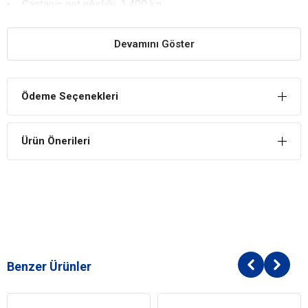
Çantanın net ağırlığı: 1,400 kg.
Bacco Milano
Şeffaf Astronot Kedi Köpek Taşıma
Çantası Yararları
Devamını Göster
Kaliteli Plastikten Üretilmiştir
Çanta üretiminde kullanılan malzemeler kaliteli olduğu için kolayca
Ödeme Seçenekleri
deforme olmaz.
Taşıma Kolaylığı Sağlar
Ürün Önerileri
İster sırtta ister elde taşınabilir özelliği bulunduğu için rahatlıkla
taşıyabilirsiniz.
Hava Akışı Sağlar
Hava delikleri dostunuzun içeride rahatlıkla hava almasını mümkün
kılar.
Benzer Ürünler