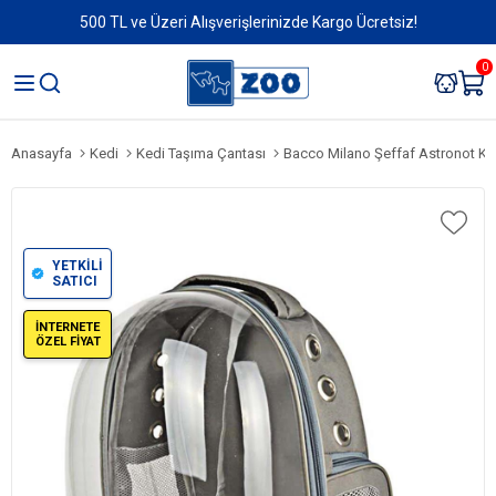
500 TL ve Üzeri Alışverişlerinizde Kargo Ücretsiz!
0
Anasayfa
Kedi
Kedi Taşıma Çantası
Bacco Milano Şeffaf Astronot Köpe
YETKİLİ
SATICI
İNTERNETE
ÖZEL FİYAT