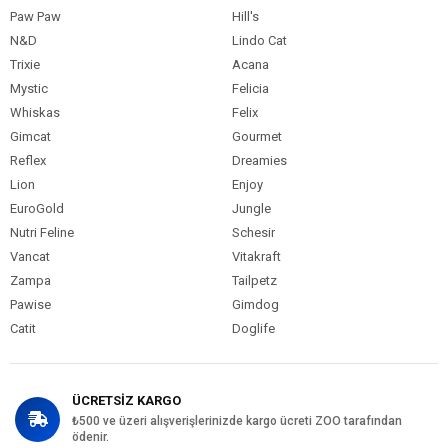
Paw Paw
Hill's
N&D
Lindo Cat
Trixie
Acana
Mystic
Felicia
Whiskas
Felix
Gimcat
Gourmet
Reflex
Dreamies
Lion
Enjoy
EuroGold
Jungle
Nutri Feline
Schesir
Vancat
Vitakraft
Zampa
Tailpetz
Pawise
Gimdog
Catit
Doglife
ÜCRETSİZ KARGO
₺500 ve üzeri alışverişlerinizde kargo ücreti ZOO tarafından
ödenir.