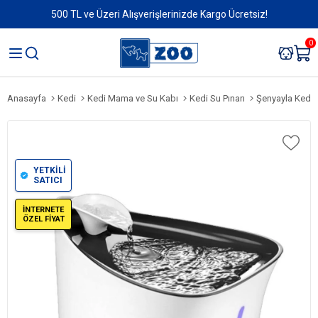
500 TL ve Üzeri Alışverişlerinizde Kargo Ücretsiz!
0
Anasayfa
Kedi
Kedi Mama ve Su Kabı
Kedi Su Pınarı
Şenyayla Kedi K
YETKİLİ
SATICI
İNTERNETE
ÖZEL FİYAT