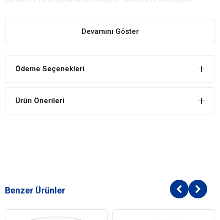
Yeterli miktarda su içmek, böbrek sağlığını destekler ve idrar yolu
enfeksiyonlarını önlemeye yardımcı olur.
Devamını Göster
Filtreleme Sistemi
Üründeki filtre sistemi, sudaki kirleri ve partikülleri temizler. Daha
saf ve temiz bir su sunarak evcil hayvanınızın sağlıklı kalmasına
Ödeme Seçenekleri
katkı sağlar.
Daha Az Bakteri ve Koku
Ürün Önerileri
Durağan suda bakteri üreme riski yüksektir, ancak sürekli akan su
bu riski en aza indirir. Su daha uzun süre taze ve kokusuz kalır.
Kullanım Kolaylığı
Otomatik sistem sayesinde suyu sürekli olarak doldurmanıza gerek
kalmaz. Su deposu geniş kapasitelidir, bu da seyahat veya yoğun
günlerde büyük kolaylık sağlar.
Dostlarınız İçin Ergonomik Tasarım
Benzer Ürünler
Su pınarının ergonomik yapısı, farklı boyuttaki kediler ve köpekler
için uygun yüksekliği sağlar. Su içme pozisyonunu kolaylaştırarak