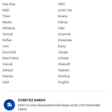
Paw Paw
Hill's
N&D
Lindo Cat
Trixie
Acana
Mystic
Felicia
Whiskas
Felix
Gimcat
Gourmet
Reflex
Dreamies
Lion
Enjoy
EuroGold
Jungle
Nutri Feline
Schesir
Vancat
Vitakraft
Zampa
Tailpetz
Pawise
Gimdog
Catit
Doglife
ÜCRETSİZ KARGO
₺500 ve üzeri alışverişlerinizde kargo ücreti ZOO tarafından
ödenir.