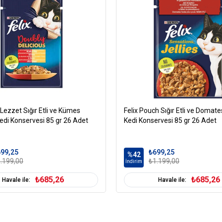
Kedi Özel Gereksinim
B
Kedi Maması İçerik
H
Kedi Maması Paket
0
Boyutu
Kedi Maması
Ç
Kampanya
Kedi Maması Ambalaj
e Lezzet Sığır Etli ve Kümes
Felix Pouch Sığır Etli ve Domates
Kedi Maması Kıvam
J
edi Konservesi 85 gr 26 Adet
Kedi Konservesi 85 gr 26 Adet
Kedi Irk Özelliği
99,25
₺699,25
%42
.199,00
₺1.199,00
İndirim
₺685,26
₺685,26
Havale ile:
Havale ile: