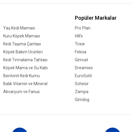
Popüler Markalar
Yaş Kedi Maması
Pro Plan
Kuru Köpek Maması
Hill's
Kedi Taşıma Çantası
Trixie
Köpek Bakım Ürünleri
Felicia
Kedi Tırmalama Tahtası
Gimcat
Köpek Mama ve Su Kabı
Dreamies
Bentonit Kedi Kumu
EuroGold
Balık Vitamin ve Mineral
Schesir
Akvaryum ve Fanus
Zampa
Gimdog