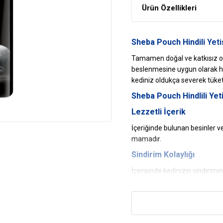
Ürün Özellikleri
Sheba Pouch Hindili
Yeti
Tamamen doğal ve katkısız ol
beslenmesine uygun olarak ha
kediniz oldukça severek tüket
Sheba
Pouch Hindlili Yet
Lezzetli İçerik
İçeriğinde bulunan besinler v
mamadır.
Sindirim Kolaylığı
İçerisinde kedinizin sindirimi
sindirim sisteminde bir zorlu
Besleyicilik
Mama içerisindeki protein, tah