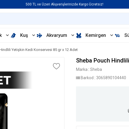
500 TL ve Üzeri Alışverişlerinizde Kargo Ücretsiz!
k
Kuş
Akvaryum
Kemirgen
S
ndlili Yetişkin Kedi Konservesi 85 gr x 12 Adet
Sheba Pouch Hindlili
Marka
:
Sheba
Barkod
:
3065890104440