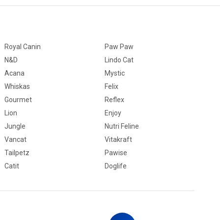
Royal Canin
Paw Paw
N&D
Lindo Cat
Acana
Mystic
Whiskas
Felix
Gourmet
Reflex
Lion
Enjoy
Jungle
Nutri Feline
Vancat
Vitakraft
Tailpetz
Pawise
Catit
Doglife