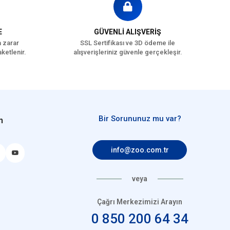
E
GÜVENLİ ALIŞVERİŞ
a zarar
SSL Sertifikası ve 3D ödeme ile
ketlenir.
alışverişleriniz güvenle gerçekleşir.
Bir Sorununuz mu var?
n
info@zoo.com.tr
veya
Çağrı Merkezimizi Arayın
0 850 200 64 34