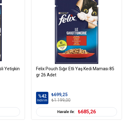
ağışıklık Sistemi Gelişimi
Damak Tatlarına Uygun
Dengeli Beslenme
Sindirim Hassasiyeti
indi
-100 gr
oklu Paket
Pouch
li Yetişkin
öleli
Parça Etli
Felix Pouch Sığır Etli Yaş Kedi Maması 85
Fe
gr 26 Adet
85
Tümüne Uygun
₺699,25
%42
%
₺1.199,00
İndirim
İn
₺685,26
Havale ile: