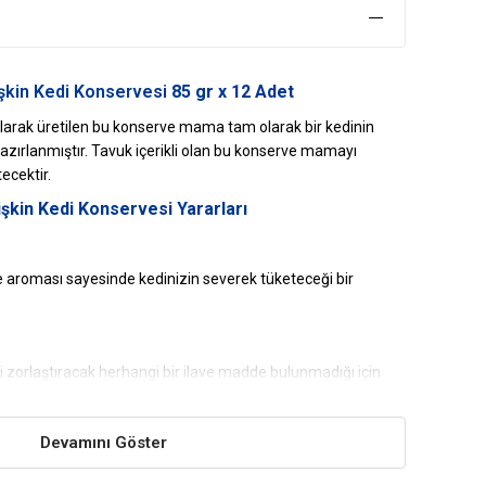
şkin Kedi Konservesi
85 gr x 12 Adet
arak üretilen bu konserve mama tam olarak bir kedinin
zırlanmıştır. Tavuk içerikli olan bu konserve mamayı
ecektir.
işkin Kedi Konservesi Yararları
e aroması sayesinde kedinizin severek tüketeceği bir
ni zorlaştıracak herhangi bir ilave madde bulunmadığı için
k çıkarmayacaktır.
Devamını Göster
ıl, mineral ve vitaminler sayesinde kediniz için oldukça