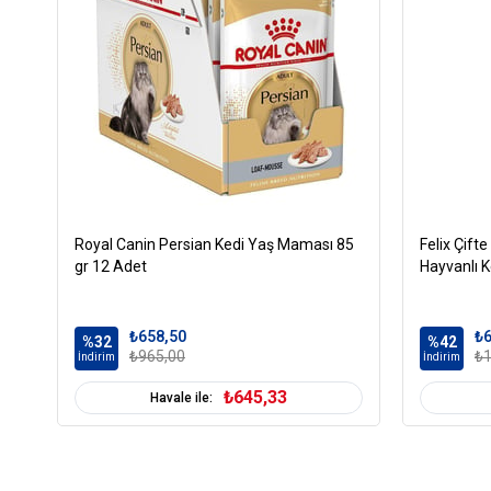
Royal Canin Persian Kedi Yaş Maması 85
Felix Çift
gr 12 Adet
Hayvanlı K
₺658,50
₺6
%32
%42
₺965,00
₺1
İndirim
İndirim
₺645,33
Havale ile: