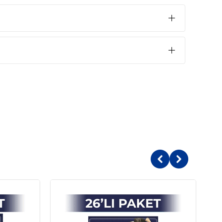
işkin Kedi Konservesi İçindekiler
,
nler (%44, tavuk %4),
etişkin (1-7 Yaş)
Yaş Mama
Normal