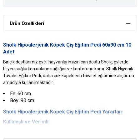
Ürün Özellikleri
Sholk Hipoalerjenik Köpek Çiş Eğitim Pedi 60x90 cm 10
Adet
Biricik dostlarımız evcil hayvanlarımızın can dostu Sholk, evlerde
hijyen sağlarken onların sağlığını ve konforunu korur. Sholk Hijyenik
Tuvalet Eğitim Pedi, daha çok köpeklerin tuvalet eğitimine alıştırma
amacıyla kullanılmaktadır.
En: 60 cm
Boy: 90 cm
Sholk Hipoalerjenik Köpek Çiş Eğitim Pedi Yararları
Kullanışlı ve Verimli
Sıvıyı hapseden emici tanecikleri, sıvının zemine geçmesini
engelleyen dış yüzeyi, kötü kokuları engelleyen özel dokusu ve