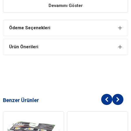
yırtılmalara karşı dayanıklı esneyen yapısı ile biricik dostlarımızın
Devamını Göster
sağlığını ve konforunu korur.
Tahrişe Yol Açmaz, Hipoalerjeniktir
Ödeme Seçenekleri
Dil, pati, solunum ve burun dostu olduğundan tahriş ve iritasyona
sebep olmaz, hipoalerjeniktir.
Pratik Kullanım
Ürün Önerileri
Ürünün kullanımı son derece kolaydır. Çiş pedini köpeğinizin
beslendiği ve uyuduğu yerden uzak bir alana, pamuksu yüzeyi
yukarı gelecek şekilde serin. Köpeğinizi alıştırmak için üzerine birkaç
kez oturtun ve koklamasına izin verin. Köpeğiniz başka bir yere
idrarını yapıyorsa hemen alıp pedin üzerine oturtun. Zamanla doğru
yerin burası olduğunu anlayacaktır. Kullanım sonrası pedi çöpe atın.
Benzer Ürünler