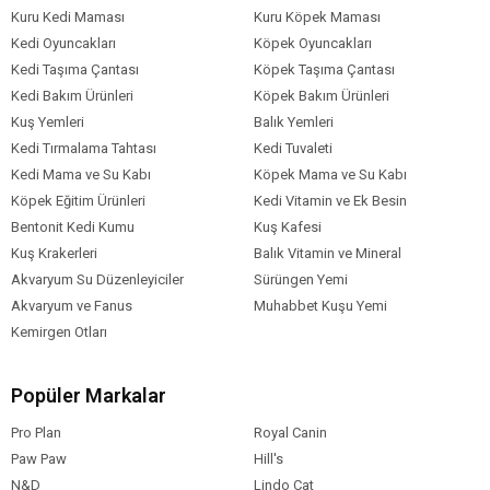
Kuru Kedi Maması
Kuru Köpek Maması
Kedi Oyuncakları
Köpek Oyuncakları
Kedi Taşıma Çantası
Köpek Taşıma Çantası
Kedi Bakım Ürünleri
Köpek Bakım Ürünleri
Kuş Yemleri
Balık Yemleri
Kedi Tırmalama Tahtası
Kedi Tuvaleti
Kedi Mama ve Su Kabı
Köpek Mama ve Su Kabı
Köpek Eğitim Ürünleri
Kedi Vitamin ve Ek Besin
Bentonit Kedi Kumu
Kuş Kafesi
Kuş Krakerleri
Balık Vitamin ve Mineral
Akvaryum Su Düzenleyiciler
Sürüngen Yemi
Akvaryum ve Fanus
Muhabbet Kuşu Yemi
Kemirgen Otları
Popüler Markalar
Pro Plan
Royal Canin
Paw Paw
Hill's
N&D
Lindo Cat