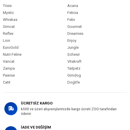
Trixie
Acana
Mystic
Felicia
Whiskas
Felix
Gimcat
Gourmet
Reflex
Dreamies
Lion
Enjoy
EuroGold
Jungle
Nutri Feline
Schesir
Vancat
Vitakraft
Zampa
Tailpetz
Pawise
Gimdog
Catit
Doglife
ÜCRETSİZ KARGO
₺500 ve üzeri alışverişlerinizde kargo ücreti ZOO tarafından
ödenir.
İADE VE DEĞİŞİM