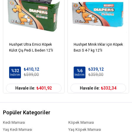
Hushpet Ultra Emici Köpek
Hushpet Minik Irklar için Köpek
Külot Çiş Pedi L Beden 12'li
Bezi S 4-7 kg 12'li
₺410,12
₺339,12
%32
%6
₺599,00
₺359,00
İndirim
İndirim
Havale ile:
₺401,92
Havale ile:
₺332,34
Popüler Kategoriler
Kedi Maması
Köpek Maması
Yaş Kedi Maması
Yaş Köpek Maması