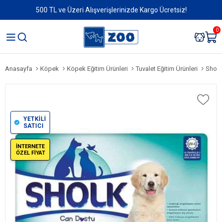
500 TL ve Üzeri Alışverişlerinizde Kargo Ücretsiz!
0
Anasayfa
Köpek
Köpek Eğitim Ürünleri
Tuvalet Eğitim Ürünleri
Sholk
YETKİLİ
SATICI
İNTERNETE
ÖZEL FİYAT