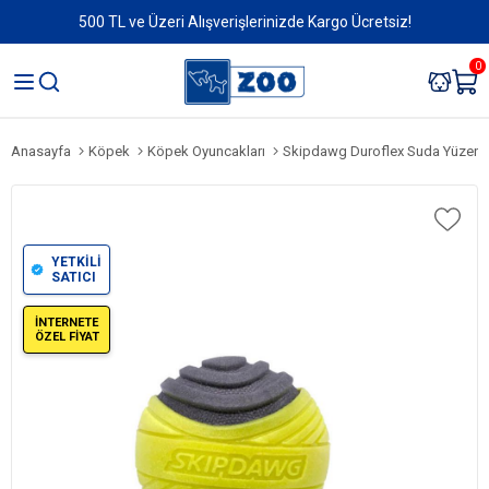
500 TL ve Üzeri Alışverişlerinizde Kargo Ücretsiz!
0
Anasayfa
Köpek
Köpek Oyuncakları
Skipdawg Duroflex Suda Yüzen Ekstra 
YETKİLİ
SATICI
İNTERNETE
ÖZEL FİYAT