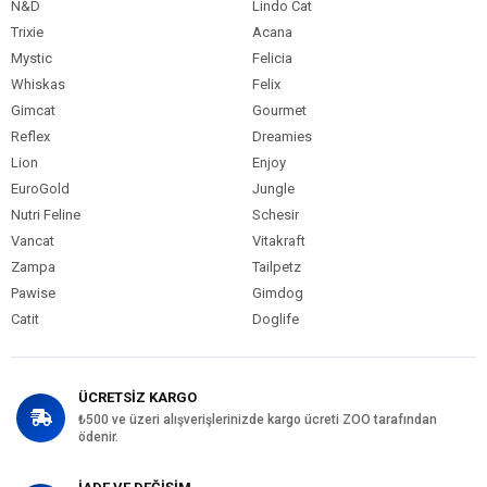
N&D
Lindo Cat
Trixie
Acana
Mystic
Felicia
Whiskas
Felix
Gimcat
Gourmet
Reflex
Dreamies
Lion
Enjoy
EuroGold
Jungle
Nutri Feline
Schesir
Vancat
Vitakraft
Zampa
Tailpetz
Pawise
Gimdog
Catit
Doglife
ÜCRETSİZ KARGO
₺500 ve üzeri alışverişlerinizde kargo ücreti ZOO tarafından
ödenir.