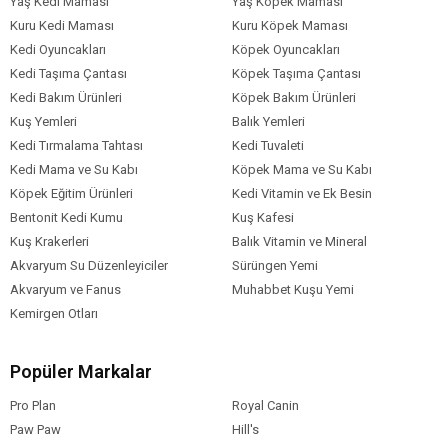
Yaş Kedi Maması
Yaş Köpek Maması
Kuru Kedi Maması
Kuru Köpek Maması
Kedi Oyuncakları
Köpek Oyuncakları
Kedi Taşıma Çantası
Köpek Taşıma Çantası
Kedi Bakım Ürünleri
Köpek Bakım Ürünleri
Kuş Yemleri
Balık Yemleri
Kedi Tırmalama Tahtası
Kedi Tuvaleti
Kedi Mama ve Su Kabı
Köpek Mama ve Su Kabı
Köpek Eğitim Ürünleri
Kedi Vitamin ve Ek Besin
Bentonit Kedi Kumu
Kuş Kafesi
Kuş Krakerleri
Balık Vitamin ve Mineral
Akvaryum Su Düzenleyiciler
Sürüngen Yemi
Akvaryum ve Fanus
Muhabbet Kuşu Yemi
Kemirgen Otları
Popüler Markalar
Pro Plan
Royal Canin
Paw Paw
Hill's