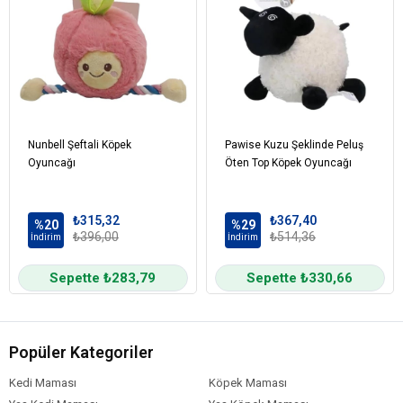
Nunbell Şeftali Köpek
Pawise Kuzu Şeklinde Peluş
Oyuncağı
Öten Top Köpek Oyuncağı
₺315,32
₺367,40
%20
%29
₺396,00
₺514,36
İndirim
İndirim
Sepette ₺283,79
Sepette ₺330,66
Popüler Kategoriler
Kedi Maması
Köpek Maması