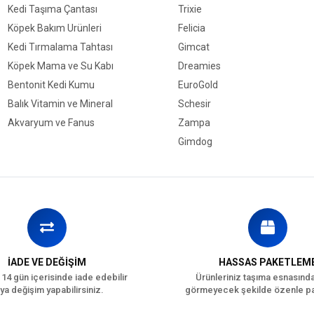
Kedi Taşıma Çantası
Trixie
Köpek Bakım Ürünleri
Felicia
Kedi Tırmalama Tahtası
Gimcat
Köpek Mama ve Su Kabı
Dreamies
Bentonit Kedi Kumu
EuroGold
Balık Vitamin ve Mineral
Schesir
Akvaryum ve Fanus
Zampa
Gimdog
İADE VE DEĞİŞİM
HASSAS PAKETLEM
 14 gün içerisinde iade edebilir
Ürünleriniz taşıma esnasınd
ya değişim yapabilirsiniz.
görmeyecek şekilde özenle pa