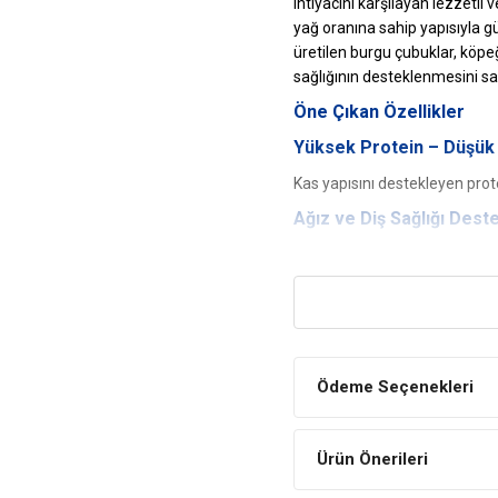
ihtiyacını karşılayan lezzetli
yağ oranına sahip yapısıyla 
üretilen burgu çubuklar, köpe
sağlığının desteklenmesini sa
Öne Çıkan Özellikler
Yüksek Protein – Düşük
Kas yapısını destekleyen protein
Ağız ve Diş Sağlığı Dest
Çiğneme sırasında dişlerin t
Çene Kaslarını Güçlendir
Sert yapısı sayesinde çene kem
Lezzetli ve Uzun Süreli
Ödeme Seçenekleri
Köpeğinizin doğal çiğneme içg
Ürün Önerileri