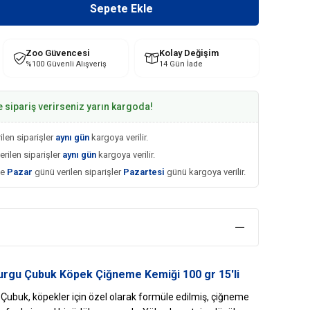
Zoo Güvencesi
Kolay Değişim
%100 Güvenli Alışveriş
14 Gün İade
e sipariş verirseniz yarın kargoda!
ilen siparişler
aynı gün
kargoya verilir.
erilen siparişler
aynı gün
kargoya verilir.
ve
Pazar
günü verilen siparişler
Pazartesi
günü kargoya verilir.
urgu Çubuk Köpek Çiğneme Kemiği 100 gr 15'li
buk, köpekler için özel olarak formüle edilmiş, çiğneme