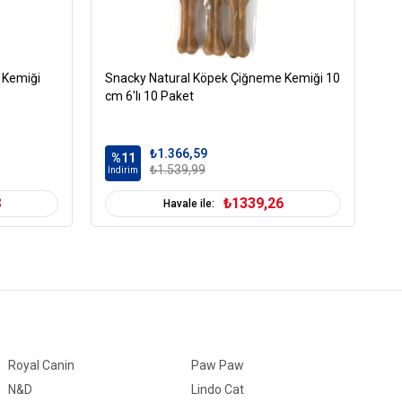
 Kemiği
Snacky Natural Köpek Çiğneme Kemiği 10
Sn
cm 6'lı 10 Paket
cm
₺1.366,59
%11
%
₺1.539,99
İndirim
İn
8
₺1339,26
Havale ile:
Royal Canin
Paw Paw
N&D
Lindo Cat