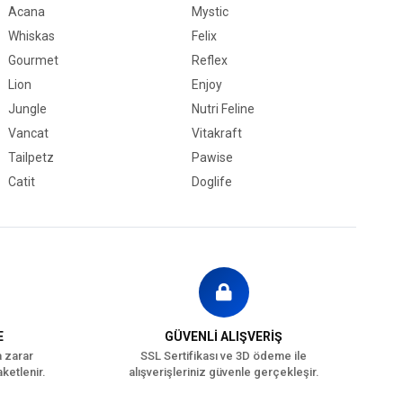
Acana
Mystic
Whiskas
Felix
Gourmet
Reflex
Lion
Enjoy
Jungle
Nutri Feline
Vancat
Vitakraft
Tailpetz
Pawise
Catit
Doglife
E
GÜVENLİ ALIŞVERİŞ
a zarar
SSL Sertifikası ve 3D ödeme ile
ketlenir.
alışverişleriniz güvenle gerçekleşir.