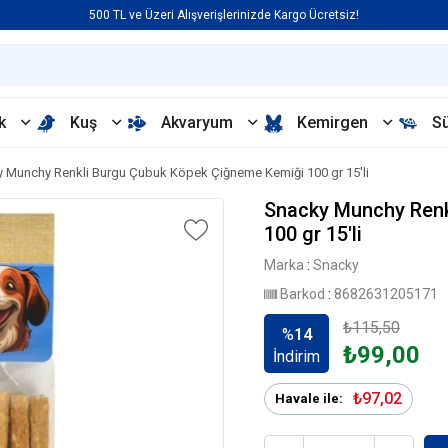
500 TL ve Üzeri Alışverişlerinizde Kargo Ücretsiz!
k
Kuş
Akvaryum
Kemirgen
S
 Munchy Renkli Burgu Çubuk Köpek Çiğneme Kemiği 100 gr 15'li
Snacky Munchy Renk
100 gr 15'li
Marka
:
Snacky
Barkod
:
8682631205171
₺115,50
%
14
₺99,00
İndirim
₺97,02
Havale ile: