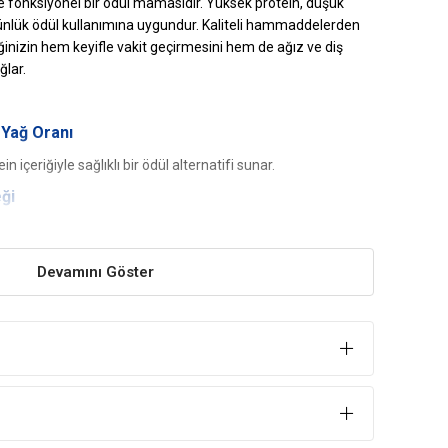
 ve fonksiyonel bir ödül mamasıdır. Yüksek protein, düşük
günlük ödül kullanımına uygundur. Kaliteli hammaddelerden
ğinizin hem keyifle vakit geçirmesini hem de ağız ve diş
ğlar.
 Yağ Oranı
 içeriğiyle sağlıklı bir ödül alternatifi sunar.
eği
emizlenmesine ve ağız hijyeninin korunmasına yardımcı olur.
ir
Devamını Göster
iklerinin ve kaslarının çalışmasını destekler.
 Çiğneme Keyfi
üdüsünü karşılar, sıkılmasını önler.