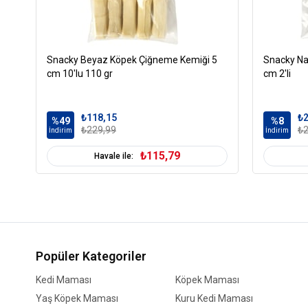
Snacky Beyaz Köpek Çiğneme Kemiği 5
Snacky Na
cm 10'lu 110 gr
cm 2'li
₺118,15
₺2
%49
%8
₺229,99
₺2
İndirim
İndirim
₺115,79
Havale ile:
Popüler Kategoriler
Kedi Maması
Köpek Maması
Yaş Köpek Maması
Kuru Kedi Maması