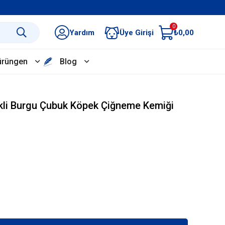
0
Yardım
Üye Girişi
₺0,00
ürüngen
Blog
li Burgu Çubuk Köpek Çiğneme Kemiği