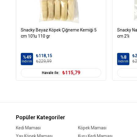
Snacky Beyaz Köpek Çiğneme Kemiği 5
Snacky Na
cm 10'lu 110 gr
cm 2'li
₺118,15
₺2
%49
%8
₺229,99
₺2
İndirim
İndirim
₺115,79
Havale ile:
Popüler Kategoriler
Kedi Maması
Köpek Maması
Yaş Köpek Maması
Kuru Kedi Maması