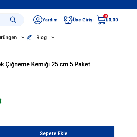
0
Yardım
Üye Girişi
₺0,00
ürüngen
Blog
ek Çiğneme Kemiği 25 cm 5 Paket
8