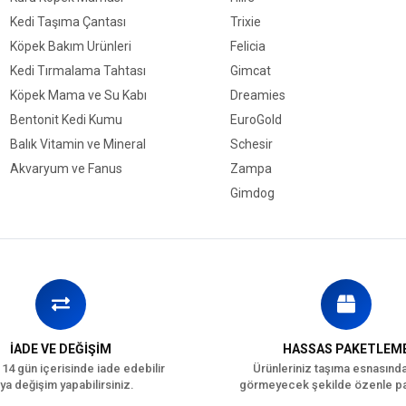
Kedi Taşıma Çantası
Trixie
Köpek Bakım Ürünleri
Felicia
Kedi Tırmalama Tahtası
Gimcat
Köpek Mama ve Su Kabı
Dreamies
Bentonit Kedi Kumu
EuroGold
Balık Vitamin ve Mineral
Schesir
Akvaryum ve Fanus
Zampa
Gimdog
İADE VE DEĞİŞİM
HASSAS PAKETLEM
 14 gün içerisinde iade edebilir
Ürünleriniz taşıma esnasınd
ya değişim yapabilirsiniz.
görmeyecek şekilde özenle pa