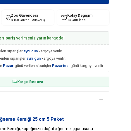
Zoo Güvencesi
Kolay Değişim
%100 Güvenli Alışveriş
14 Gün İade
e sipariş verirseniz yarın kargoda!
ilen siparişler
aynı gün
kargoya verilir.
erilen siparişler
aynı gün
kargoya verilir.
ve
Pazar
günü verilen siparişler
Pazartesi
günü kargoya verilir.
Kargo Bedava
iğneme Kemiği 25 cm 5 Paket
me Kemiği, köpeğinizin doğal çiğneme içgüdüsünü