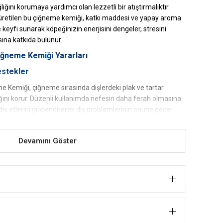
lığını korumaya yardımcı olan lezzetli bir atıştırmalıktır.
etilen bu çiğneme kemiği, katkı maddesi ve yapay aroma
keyfi sunarak köpeğinizin enerjisini dengeler, stresini
ısına katkıda bulunur.
ğneme Kemiği Yararları
Destekler
 Kemiği, çiğneme sırasında dişlerdeki plak ve tartar
lığını korur. Düzenli kullanımda nefesin daha ferah olmasına
iş etlerini güçlendirerek diş problemlerinin önüne geçer.
Devamını Göster
etilen bu kemik, köpeğinizin sağlığı için zararlı katkı
içermez. Sindirimi kolaydır ve her yaş grubundaki köpekler
ayesinde güvenle çiğnetebilirsiniz.
fi Sunar
in uzun süre çiğneme ihtiyacını karşılar. Bu sayede enerjisini
dımcı olur. Çene kaslarını güçlendirerek fiziksel gelişimine