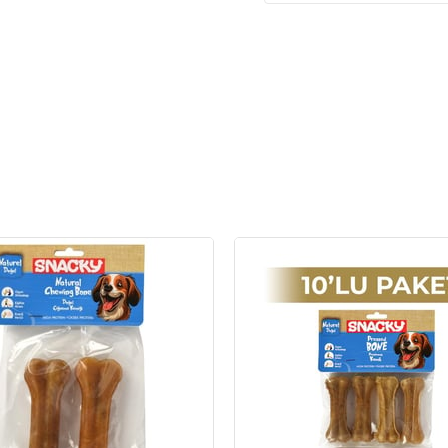
Stres ve Sıkılmayı Azaltı
Çiğneme eylemi köpeklerde doğ
kaldıklarında stres ve sıkılma
köpeğinizin hem zihinsel hem
Snacky Natural Köpek Çi
Bileşim
%100 Ham Deri
Analiz Değerleri
Protein: %79
Yağ: %2,5
Selüloz: %0,2
Kül: %1,7
Nem: %15