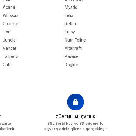
Acana
Mystic
Whiskas
Felix
Gourmet
Reflex
Lion
Enjoy
Jungle
Nutri Feline
Vancat
Vitakraft
Tailpetz
Pawise
Catit
Doglife
E
GÜVENLİ ALIŞVERİŞ
a zarar
SSL Sertifikası ve 3D ödeme ile
ketlenir.
alışverişleriniz güvenle gerçekleşir.