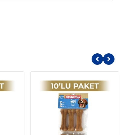
r
al bir rahatlama hissi yaratır. Özellikle yalnız
 kaynaklı davranışları azaltmaya yardımcı olur. Böylece
 de duygusal dengesi korunur.
ğneme Kemiği İçindekiler