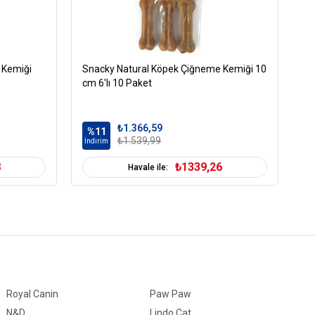
 Kemiği
Snacky Natural Köpek Çiğneme Kemiği 10
Sn
cm 6'lı 10 Paket
cm
₺1.366,59
%11
%
₺1.539,99
İndirim
İn
8
₺1339,26
Havale ile:
Royal Canin
Paw Paw
N&D
Lindo Cat