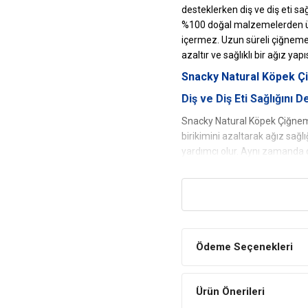
desteklerken diş ve diş eti sağ
%100 doğal malzemelerden ür
içermez. Uzun süreli çiğneme 
azaltır ve sağlıklı bir ağız yap
Snacky Natural Köpek Çi
Diş ve Diş Eti Sağlığını 
Snacky Natural Köpek Çiğneme
birikimini azaltarak ağız sağ
yardımcı olur. Aynı zamanda d
Doğal İçerikli ve Güvenli
Tamamen doğal malzemelerle ür
maddeleri ve yapay aromalar 
için uygundur. Doğal içeriği s
Uzun Süreli Çiğneme Key
Ödeme Seçenekleri
Dayanıklı yapısı ile köpeğiniz
doğru şekilde harcamasına yar
Ürün Önerileri
katkı sağlar.