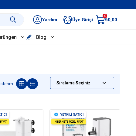
0
Yardım
Üye Girişi
₺0,00
ürüngen
Blog
TICI
YETKİLİ SATICI
FİYAT
İNTERNETE ÖZEL FİYAT