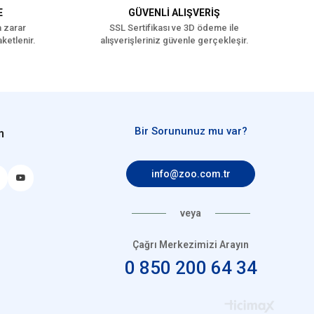
E
GÜVENLİ ALIŞVERİŞ
a zarar
SSL Sertifikası ve 3D ödeme ile
ketlenir.
alışverişleriniz güvenle gerçekleşir.
Bir Sorununuz mu var?
n
info@zoo.com.tr
veya
Çağrı Merkezimizi Arayın
0 850 200 64 34