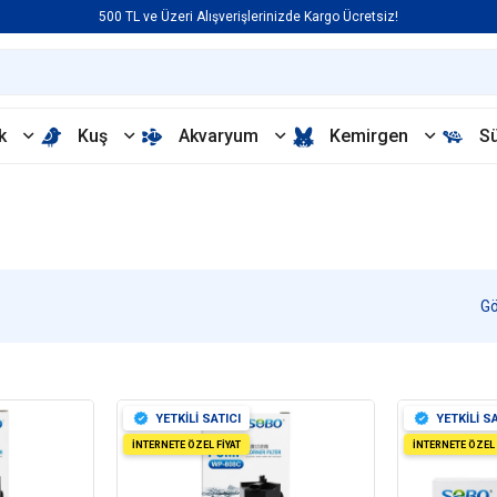
500 TL ve Üzeri Alışverişlerinizde Kargo Ücretsiz!
k
Kuş
Akvaryum
Kemirgen
S
YETKİLİ SATICI
YETKİLİ SA
İNTERNETE ÖZEL FİYAT
İNTERNETE ÖZEL 