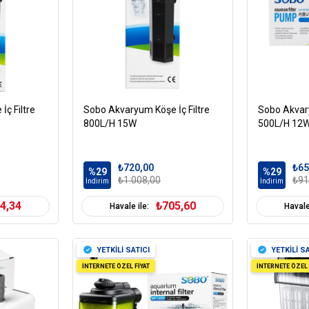
ç Filtre
Sobo Akvaryum Köşe İç Filtre
Sobo Akvary
800L/H 15W
500L/H 12
₺720,00
₺65
%29
%29
₺1.008,00
₺91
İndirim
İndirim
4,34
₺705,60
Havale ile:
Havale
YETKİLİ SATICI
YETKİLİ SA
İNTERNETE ÖZEL FİYAT
İNTERNETE ÖZEL 