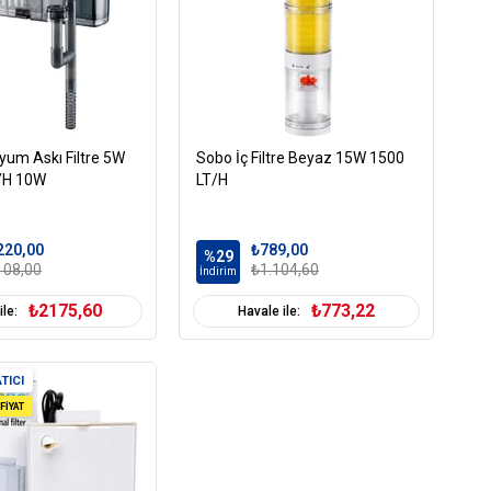
um Askı Filtre 5W
Sobo İç Filtre Beyaz 15W 1500
/H 10W
LT/H
220,00
₺789,00
%29
108,00
₺1.104,60
İndirim
₺2175,60
₺773,22
ile:
Havale ile:
TICI
FİYAT