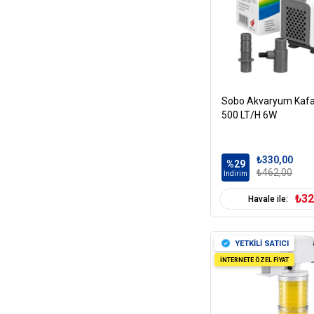
Sobo Akvaryum Kafa
500 LT/H 6W
₺330,00
%29
₺462,00
İndirim
₺32
Havale ile:
YETKİLİ SATICI
İNTERNETE ÖZEL FİYAT