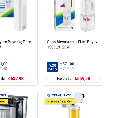
um Beyaz İç Filtre
Sobo Akvaryum İç Filtre Beyaz
W
1500L/H 25W
1,00
₺571,00
%29
1,40
₺799,40
İndirim
₺637,98
₺559,58
 ile:
Havale ile:
TICI
YETKİLİ SATICI
FİYAT
İNTERNETE ÖZEL FİYAT