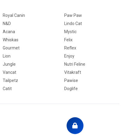
Royal Canin
Paw Paw
N&D
Lindo Cat
Acana
Mystic
Whiskas
Felix
Gourmet
Reflex
Lion
Enjoy
Jungle
Nutri Feline
Vancat
Vitakraft
Tailpetz
Pawise
Catit
Doglife