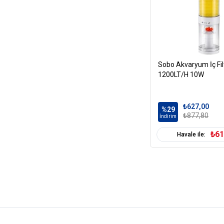
Sobo Akvaryum İç Fi
1200LT/H 10W
₺627,00
%29
₺877,80
İndirim
₺61
Havale ile: