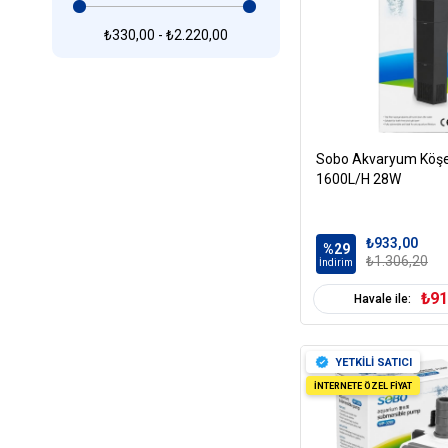
₺330,00 - ₺2.220,00
Sobo Akvaryum Köşe İ
1600L/H 28W
₺933,00
%29
₺1.306,20
İndirim
₺91
Havale ile:
YETKİLİ SATICI
İNTERNETE ÖZEL FİYAT