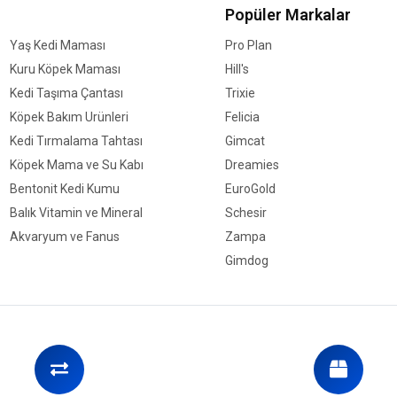
Popüler Markalar
Yaş Kedi Maması
Pro Plan
Kuru Köpek Maması
Hill's
Kedi Taşıma Çantası
Trixie
Köpek Bakım Ürünleri
Felicia
Kedi Tırmalama Tahtası
Gimcat
Köpek Mama ve Su Kabı
Dreamies
Bentonit Kedi Kumu
EuroGold
Balık Vitamin ve Mineral
Schesir
Akvaryum ve Fanus
Zampa
Gimdog