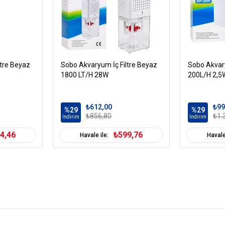
ltre Beyaz
Sobo Akvaryum İç Filtre Beyaz
Sobo Akvary
1800 LT/H 28W
200L/H 2,5
₺612,00
₺99
%29
%29
₺856,80
₺1.
İndirim
İndirim
4,46
₺599,76
Havale ile:
Havale