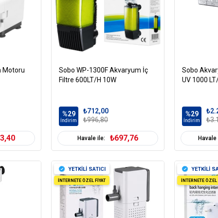
 Motoru
Sobo WP-1300F Akvaryum İç
Sobo Akvary
Filtre 600LT/H 10W
UV 1000 LT
₺712,00
₺2.
%29
%29
₺996,80
₺3.
İndirim
İndirim
3,40
₺697,76
Havale ile:
Havale 
YETKİLİ SATICI
YETKİLİ SA
İNTERNETE ÖZEL FİYAT
İNTERNETE ÖZEL 