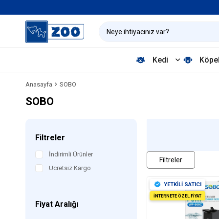
Kedi
Köpe
Anasayfa
SOBO
SOBO
Filtreler
İndirimli Ürünler
Filtreler
Ücretsiz Kargo
YETKİLİ SATICI
İNTERNETE ÖZEL FİYAT
Fiyat Aralığı