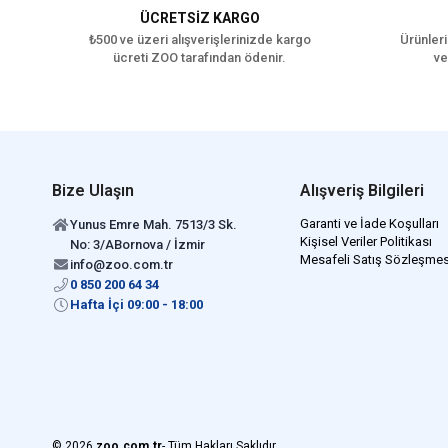
ÜCRETSİZ KARGO
₺500 ve üzeri alışverişlerinizde kargo
Ürünleri
ücreti ZOO tarafından ödenir.
ve
Bize Ulaşın
Alışveriş Bilgileri
Garanti ve İade Koşulları
Yunus Emre Mah. 7513/3 Sk.
Kişisel Veriler Politikası
No: 3/ABornova / İzmir
Mesafeli Satış Sözleşmes
info@zoo.com.tr
0 850 200 64 34
Hafta İçi 09:00 - 18:00
© 2026
zoo.com.tr
- Tüm Hakları Saklıdır.