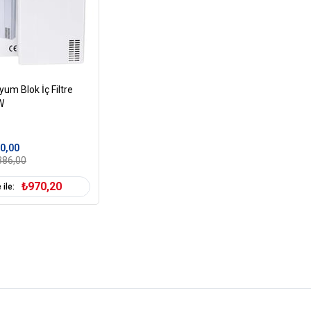
um Blok İç Filtre
W
0,00
386,00
₺970,20
 ile: