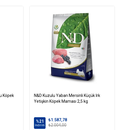
S)
ru Köpek
N&D Kuzulu Yaban Mersinli Küçük Irk
Ro
Yetişkin Köpek Maması 2,5 kg
Kö
₺1.587,78
%21
%
₺2.004,00
İndirim
İn