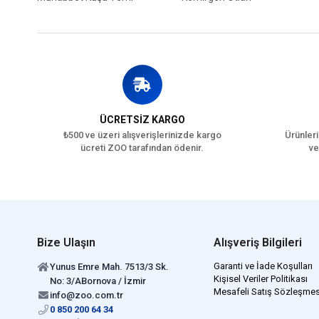
ÜCRETSİZ KARGO
₺500 ve üzeri alışverişlerinizde kargo
Ürünleri
ücreti ZOO tarafından ödenir.
ve
Bize Ulaşın
Alışveriş Bilgileri
Garanti ve İade Koşulları
Yunus Emre Mah. 7513/3 Sk.
Kişisel Veriler Politikası
No: 3/ABornova / İzmir
Mesafeli Satış Sözleşmes
info@zoo.com.tr
0 850 200 64 34