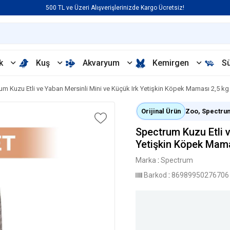
500 TL ve Üzeri Alışverişlerinizde Kargo Ücretsiz!
k
Kuş
Akvaryum
Kemirgen
S
um Kuzu Etli ve Yaban Mersinli Mini ve Küçük Irk Yetişkin Köpek Maması 2,5 kg
Orijinal Ürün
Zoo, Spectrum 
Spectrum Kuzu Etli v
Yetişkin Köpek Mama
Marka
:
Spectrum
Barkod
:
86989950276706