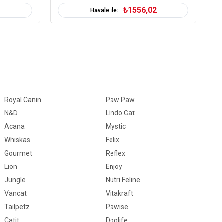
4
₺1556,02
Havale ile:
Royal Canin
Paw Paw
N&D
Lindo Cat
Acana
Mystic
Whiskas
Felix
Gourmet
Reflex
Lion
Enjoy
Jungle
Nutri Feline
Vancat
Vitakraft
Tailpetz
Pawise
Catit
Doglife