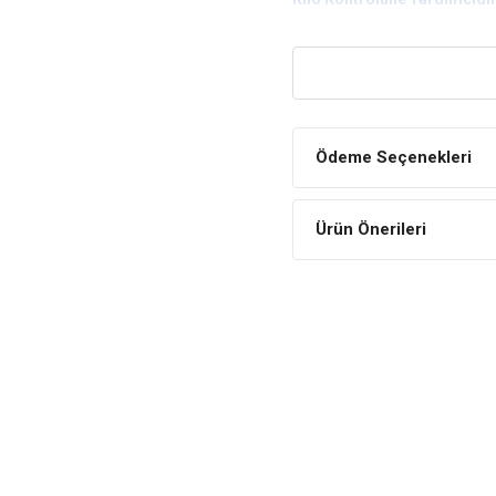
Düşük tahıllı içeriği ile di
Zengin İçerik
Zengin içeriği ile köpekler
İÇİNDEKİLER
Ödeme Seçenekleri
BİLEŞİM
İşlenmiş hayvansal prot
Ürün Önerileri
Tahıllar (pirinç, mısır, yu
Tavuk yağı
Peynir altı suyu tozu
Şeker kamışı lifi
Hidrolize kuzu proteini
Keçiboynuzu unu
Bezelye nişastası
Bira mayası
Tuz, yaban mersini