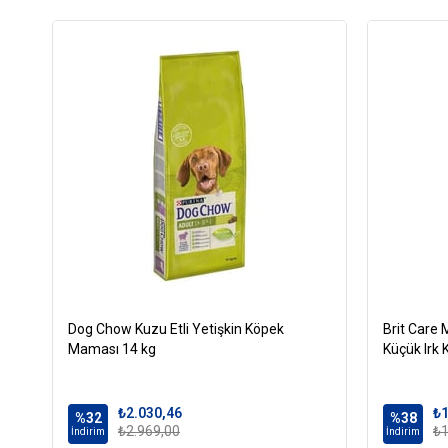
Dog Chow Kuzu Etli Yetişkin Köpek
Brit Care M
Maması 14 kg
Küçük Irk
₺2.030,46
₺1
%32
%38
₺2.969,00
₺1
İndirim
İndirim