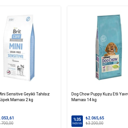
Chia tohumu
Keten tohumu
L-karnitin
Ksilooligosakkarit (XO
Glukozamin
Kondroitin sülfat
Yucca schidigera
Kurutulmuş yumurta
Zerdeçal
Enginar
Zeytin
Kırmızı soğan
ini Sensitive Geyikli Tahılsız
Dog Chow Puppy Kuzu Etli Yav
Böğürtlen
 Köpek Maması 2 kg
Maması 14 kg
Domates
Karpuz
.053,61
₺2.065,65
%35
Nar
.700,00
₺3.200,00
İndirim