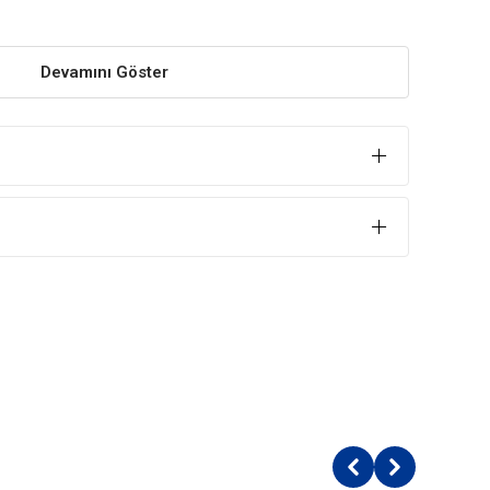
yetlere destek sağlar.
Devamını Göster
in sağlıklı beslenmesine katkı sağlar.
eini (min. %26 kuzu proteini)
laf)