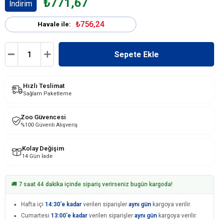
₺771,67
İndirim
₺756,24
Havale ile:
Hızlı Teslimat
Sağlam Paketleme
Zoo Güvencesi
%100 Güvenli Alışveriş
Kolay Değişim
14 Gün İade
🚚 7 saat 44 dakika içinde sipariş verirseniz bugün kargoda!
Hafta içi
14:30'e kadar
verilen siparişler
aynı gün
kargoya verilir.
Cumartesi
13:00'e kadar
verilen siparişler
aynı gün
kargoya verilir.