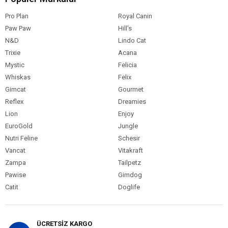
Pro Plan
Royal Canin
Paw Paw
Hill's
N&D
Lindo Cat
Trixie
Acana
Mystic
Felicia
Whiskas
Felix
Gimcat
Gourmet
Reflex
Dreamies
Lion
Enjoy
EuroGold
Jungle
Nutri Feline
Schesir
Vancat
Vitakraft
Zampa
Tailpetz
Pawise
Gimdog
Catit
Doglife
ÜCRETSİZ KARGO