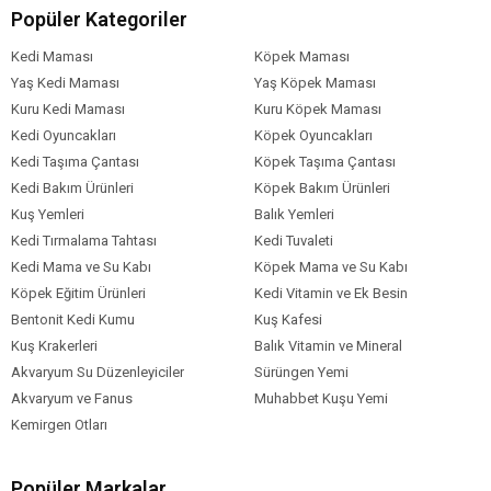
Biberiye
Popüler Kategoriler
Zencefil ekstraktları
Kedi Maması
Köpek Maması
Yaş Kedi Maması
Yaş Köpek Maması
Köpek Yaş
Yavru (0-12 Ay)
Aralığı
Kuru Kedi Maması
Kuru Köpek Maması
Kedi Oyuncakları
Köpek Oyuncakları
Köpek Maması
Kuru Mama
Formu
Kedi Taşıma Çantası
Köpek Taşıma Çantası
Kedi Bakım Ürünleri
Köpek Bakım Ürünleri
Köpek Maması
Düşük Tahıllı
Tahıl Oranı
Kuş Yemleri
Balık Yemleri
Kedi Tırmalama Tahtası
Kedi Tuvaleti
Köpek Irk
Orta Irk (11-25 kg)
Büyük Irk (26-44 kg)
Boyutu
Kedi Mama ve Su Kabı
Köpek Mama ve Su Kabı
Köpek Eğitim Ürünleri
Kedi Vitamin ve Ek Besin
Köpek Maması
Kuzu
Meyve
İçerik
Bentonit Kedi Kumu
Kuş Kafesi
Kuş Krakerleri
Balık Vitamin ve Mineral
Köpek Maması
0-5 kg
Paket Boyutu
Akvaryum Su Düzenleyiciler
Sürüngen Yemi
Akvaryum ve Fanus
Muhabbet Kuşu Yemi
Köpek Irk
Tüm Orta-Büyük Irklar
Özelliği
Kemirgen Otları
Popüler Markalar