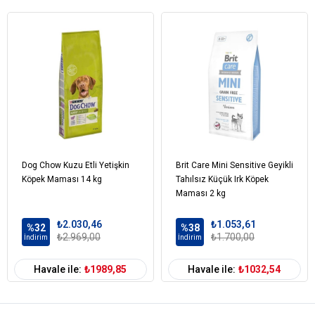
Hidrolize kuzu proteini
Keçiboynuzu unu
Bezelye nişastası
Bira mayası
Tuz
Yaban mersini
Chia tohumu
L-karnitin
Ksilooligosakkarit (XOS)
Yucca schidigera
Kurutulmuş yumurta
Dog Chow Kuzu Etli Yetişkin
Brit Care Mini Sensitive Geyikli
Zerdeçal
Köpek Maması 14 kg
Tahılsız Küçük Irk Köpek
Enginar
Maması 2 kg
Zeytin
₺2.030,46
₺1.053,61
Kırmızı soğan
%32
%38
₺2.969,00
₺1.700,00
İndirim
İndirim
Böğürtlen
Domates
Havale ile:
₺1989,85
Havale ile:
₺1032,54
Karpuz
Nar
Kekik