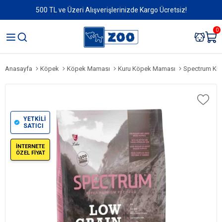
500 TL ve Üzeri Alışverişlerinizde Kargo Ücretsiz!
0
Anasayfa
Köpek
Köpek Maması
Kuru Köpek Maması
Spectrum Kuzu Etli ve 
YETKİLİ
SATICI
İNTERNETE
ÖZEL FİYAT