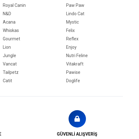
Royal Canin
Paw Paw
üm Irklara Uygun
N&D
Lindo Cat
ığır
Acana
Mystic
Whiskas
Felix
1-15 kg
Gourmet
Reflex
Tümüne Uygun
Lion
Enjoy
Jungle
Nutri Feline
Vancat
Vitakraft
Tailpetz
Pawise
Catit
Doglife
E
GÜVENLİ ALIŞVERİŞ