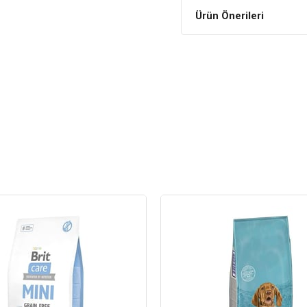
Omega-3 ve Omega-6 yağ asitler
Ürün Önerileri
ve kuruluk gibi problemleri önl
Super Dog Biftekli Yeti
Bileşim
Biftek ve biftek türevle
Tahıllar ve tahıl türevler
Bitkisel türevler
Mineraller
Vitamin ve mineral karı
İlaveler (Her Kilogram İç
Vitamin A: 3.000 IU
Vitamin D3: 300 IU
Vitamin E: 40 mg
Çinko: 12 mg
Manganez: 3 mg
Bakır: 1 mg