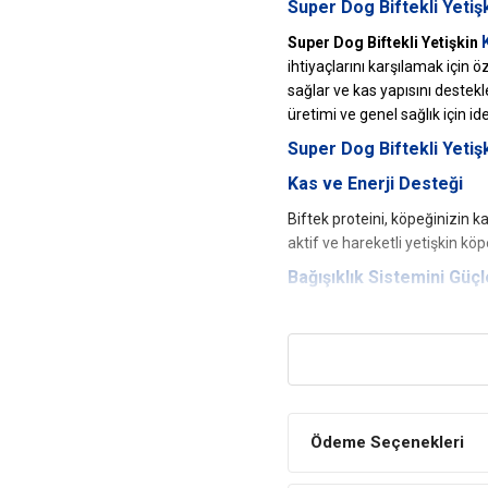
Super Dog Biftekli Yeti
Super Dog Biftekli Yetişkin
ihtiyaçlarını karşılamak için ö
sağlar ve kas yapısını destekl
üretimi ve genel sağlık için ide
Super Dog Biftekli Yeti
Kas ve Enerji Desteği
Biftek proteini, köpeğinizin kas
aktif ve hareketli yetişkin köp
Bağışıklık Sistemini Güçl
Zengin vitamin ve mineral içer
hastalıklara karşı direnci artır
Sindirim Sistemi Dostu 
Kolay sindirilebilir protein ve
uygundur. Bağırsak sağlığını 
Ödeme Seçenekleri
Parlak Tüyler ve Sağlıklı 