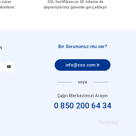
a zarar
SSL Sertifikası ve 3D ödeme ile
ketlenir.
alışverişleriniz güvenle gerçekleşir.
Bir Sorununuz mu var?
n
info@zoo.com.tr
veya
Çağrı Merkezimizi Arayın
0 850 200 64 34