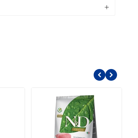
i, tüylerin parlak ve cildin sağlıklı olmasını sağlar. Kaşıntı
er.
şkin Köpek Maması İçindekiler
ri
i
şımları
in)