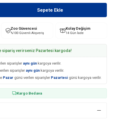
Zoo Güvencesi
Kolay Değişim
%100 Güvenli Alışveriş
14 Gün İade
e sipariş verirseniz Pazartesi kargoda!
ilen siparişler
aynı gün
kargoya verilir.
erilen siparişler
aynı gün
kargoya verilir.
ve
Pazar
günü verilen siparişler
Pazartesi
günü kargoya verilir.
Kargo Bedava