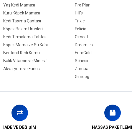
Oranı
Yaş Kedi Maması
Pro Plan
Köpek Irk Boyutu
T
Kuru Köpek Maması
Hill's
Köpek Maması İçerik
S
Kedi Taşıma Çantası
Trixie
Köpek Bakım Ürünleri
Felicia
Köpek Maması Paket
1
Boyutu
Kedi Tırmalama Tahtası
Gimcat
Köpek Mama ve Su Kabı
Dreamies
Köpek Irk Özelliği
Bentonit Kedi Kumu
EuroGold
Balık Vitamin ve Mineral
Schesir
Akvaryum ve Fanus
Zampa
Gimdog
İADE VE DEĞİŞİM
HASSAS PAKETLEM