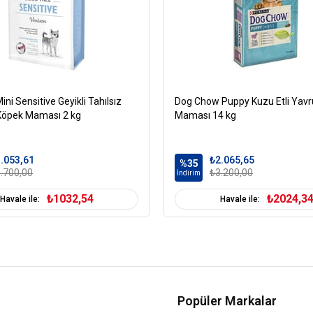
İyot: 0,4 mg
Demir: 10 mg
Taurin: 500 mg
Analitik Bileşenler
ini Sensitive Geyikli Tahılsız
Dog Chow Puppy Kuzu Etli Yav
Protein: %24
 Köpek Maması 2 kg
Maması 14 kg
Yağ: %12
Lif: %2
.053,61
₺2.065,65
Kül: %7
%35
.700,00
₺3.200,00
İndirim
Nem: %10
₺1032,54
₺2024,3
Havale ile:
Omega-3: %0,5
Havale ile:
Omega-6: %2,0
Köpek Yaş Aralığı
Y
Köpek Maması Formu
Popüler Markalar
Köpek Maması Tahıl