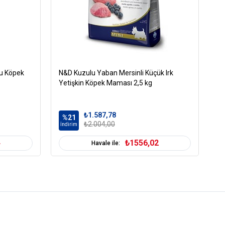
ru Köpek
N&D Kuzulu Yaban Mersinli Küçük Irk
Ro
Yetişkin Köpek Maması 2,5 kg
Kö
₺1.587,78
%21
%
₺2.004,00
İndirim
İn
4
₺1556,02
Havale ile:
etişkin (1-7 Yaş)
Kuru Mama
Normal