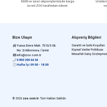
₺500 ve üzeri alışverişlerinizde kargo
Ürünleri
ücreti ZOO tarafından ödenir.
ve
Bize Ulaşın
Alışveriş Bilgileri
Garanti ve İade Koşulları
Yunus Emre Mah. 7513/3 Sk.
Kişisel Veriler Politikası
No: 3/ABornova / İzmir
Mesafeli Satış Sözleşmes
info@zoo.com.tr
0 850 200 64 34
Hafta İçi 09:00 - 18:00
© 2026
zoo.com.tr
- Tüm Hakları Saklıdır.