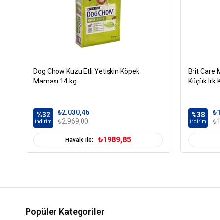
Dog Chow Kuzu Etli Yetişkin Köpek
Brit Care M
Maması 14 kg
Küçük Irk
₺2.030,46
₺1
%32
%38
₺2.969,00
₺1
İndirim
İndirim
₺1989,85
Havale ile:
Popüler Kategoriler