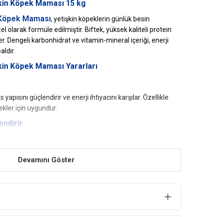
şkin Köpek Maması 15 kg
Köpek Maması
, yetişkin köpeklerin günlük besin
zel olarak formüle edilmiştir. Biftek, yüksek kaliteli protein
er. Dengeli karbonhidrat ve vitamin-mineral içeriği, enerji
aldir.
şkin Köpek Maması Yararları
 yapısını güçlendirir ve enerji ihtiyacını karşılar. Özellikle
ekler için uygundur.
endirir
iği, bağışıklık sistemini destekler. Düzenli kullanım
ır ve genel sağlık durumunu iyileştirir.
Devamını Göster
Formül
 dengeli lif oranı, hassas mideye sahip köpekler için
destekler ve besin emilimini optimize eder.
Cilt