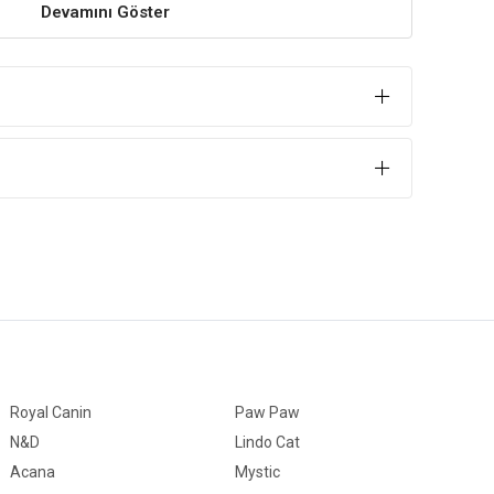
Devamını Göster
cut
Royal Canin
Paw Paw
N&D
Lindo Cat
Acana
Mystic