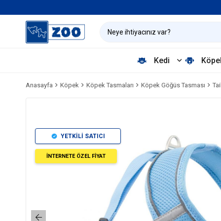
Kedi
Köpe
Anasayfa
Köpek
Köpek Tasmaları
Köpek Göğüs Tasması
Ta
YETKİLİ SATICI
İNTERNETE ÖZEL FİYAT