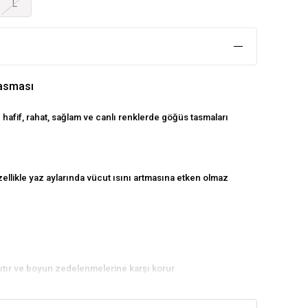
L
Tasması
 hafif, rahat, sağlam ve canlı renklerde göğüs tasmaları
zellikle yaz aylarında vücut ısını artmasına etken olmaz
 dağıtır ve boyun zedelenmelerine karşı korur
ta ekstra güvenlik sağlar