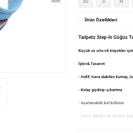
XS
S
M
Ürün Özellikleri
Tailpetz Step-In Göğüs 
Küçük ve orta ırk köpekler için
İşlev& Tasarım
- Hafif, hava alabilen kumaş, ö
- Kolay giydirip-çıkartma
- Ayarlanabilir bel bölümü
- Zincir dikişleri ile gerilimi
- Yansıtıcı şeritler ile karanlık