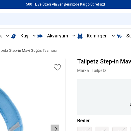
500 TL ve Üzeri Alışverişlerinizde Kargo Ücretsiz!
k
Kuş
Akvaryum
Kemirgen
S
ilpetz Step-in Mavi Göğüs Tasması
Tailpetz Step-in Ma
Marka
:
Tailpetz
Beden