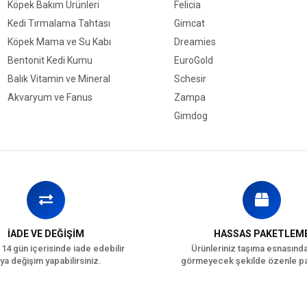
Köpek Bakım Ürünleri
Felicia
Kedi Tırmalama Tahtası
Gimcat
Köpek Mama ve Su Kabı
Dreamies
Bentonit Kedi Kumu
EuroGold
Balık Vitamin ve Mineral
Schesir
Akvaryum ve Fanus
Zampa
Gimdog
İADE VE DEĞİŞİM
HASSAS PAKETLEM
 14 gün içerisinde iade edebilir
Ürünleriniz taşıma esnasınd
ya değişim yapabilirsiniz.
görmeyecek şekilde özenle pa