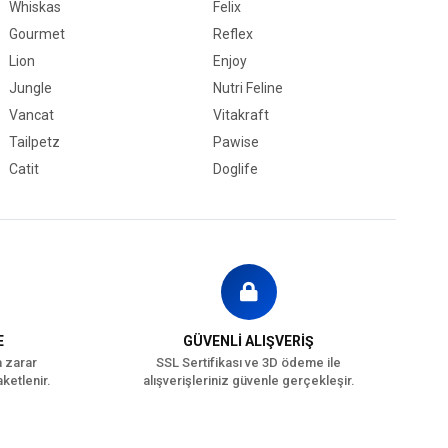
Whiskas
Felix
Gourmet
Reflex
Lion
Enjoy
Jungle
Nutri Feline
Vancat
Vitakraft
Tailpetz
Pawise
Catit
Doglife
E
GÜVENLİ ALIŞVERİŞ
a zarar
SSL Sertifikası ve 3D ödeme ile
ketlenir.
alışverişleriniz güvenle gerçekleşir.