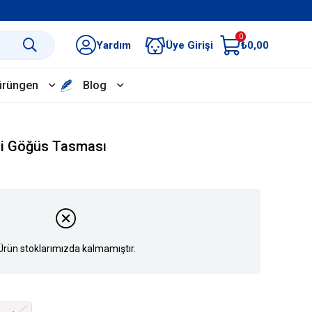
0
Yardım
Üye Girişi
₺0,00
ürüngen
Blog
vi Göğüs Tasması
Ürün stoklarımızda kalmamıştır.