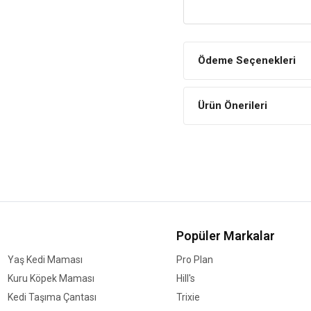
- 1,5kg- 14kg arası uygundur
- 4 beden / 8 renk olarak mev
Ödeme Seçenekleri
- Sadece elde yıkanabilir
Ürün Önerileri
Popüler Markalar
Yaş Kedi Maması
Pro Plan
Kuru Köpek Maması
Hill's
Kedi Taşıma Çantası
Trixie