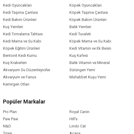
Kedi Oyuncakları
Köpek Oyuncakları
Kedi Taşıma Çantası
Köpek Taşıma Çantası
Kedi Bakım Ürünleri
Köpek Bakım Ürünleri
Kuş Yemleri
Balık Yemleri
Kedi Tırmalama Tahtası
Kedi Tuvaleti
Kedi Mama ve Su Kabı
Köpek Mama ve Su Kabı
Köpek Eğitim Ürünleri
Kedi Vitamin ve Ek Besin
Bentonit Kedi Kumu
Kuş Kafesi
Kuş Krakerleri
Balık Vitamin ve Mineral
Akvaryum Su Düzenleyiciler
Sürüngen Yemi
Akvaryum ve Fanus
Muhabbet Kuşu Yemi
Kemirgen Otları
Popüler Markalar
Pro Plan
Royal Canin
Paw Paw
Hill's
N&D
Lindo Cat
Trixie
Acana