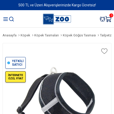
500 TL ve Üzeri Alışverişlerinizde Kargo Ücretsiz!
0
Anasayfa
Köpek
Köpek Tasmaları
Köpek Göğüs Tasması
Tailpetz 
YETKİLİ
SATICI
İNTERNETE
ÖZEL FİYAT