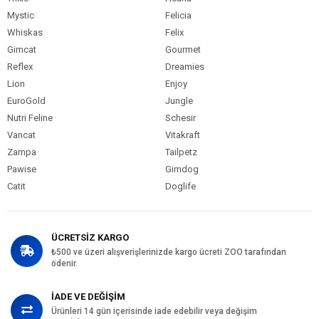
Mystic
Felicia
Whiskas
Felix
Gimcat
Gourmet
Reflex
Dreamies
Lion
Enjoy
EuroGold
Jungle
Nutri Feline
Schesir
Vancat
Vitakraft
Zampa
Tailpetz
Pawise
Gimdog
Catit
Doglife
ÜCRETSİZ KARGO
₺500 ve üzeri alışverişlerinizde kargo ücreti ZOO tarafından
ödenir.
İADE VE DEĞİŞİM
Ürünleri 14 gün içerisinde iade edebilir veya değişim