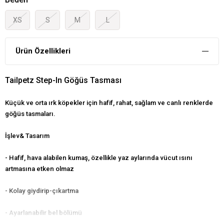
XS
S
M
L
Ürün Özellikleri
Tailpetz Step-In Göğüs Tasması
Küçük ve orta ırk köpekler için hafif, rahat, sağlam ve canlı renklerde
göğüs tasmaları.
İşlev& Tasarım
- Hafif, hava alabilen kumaş, özellikle yaz aylarında vücut ısını
artmasına etken olmaz
- Kolay giydirip-çıkartma
- Ayarlanabilir bel bölümü