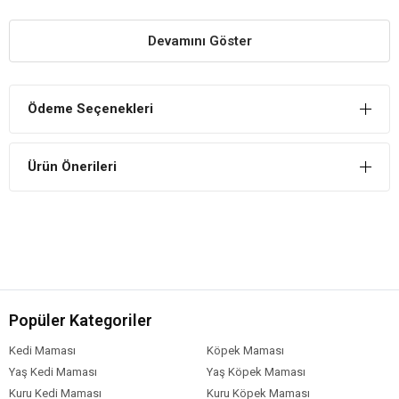
- Zincir dikişleri ile gerilimi dağıtır ve boyun zedelenmelerine karşı
korur
Devamını Göster
- Yansıtıcı şeritler ile karanlıkta ekstra güvenlik sağlar
Ödeme Seçenekleri
- 1,5kg- 14kg arası uygundur
- 4 beden / 8 renk olarak mevcut
Ürün Önerileri
- Sadece elde yıkanabilir
Popüler Kategoriler
Kedi Maması
Köpek Maması
Yaş Kedi Maması
Yaş Köpek Maması
Kuru Kedi Maması
Kuru Köpek Maması