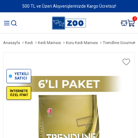
500 TL ve Üzeri Alışverişlerinizde Kargo Ücretsiz!
0
Anasayfa
Kedi
Kedi Maması
Kuru Kedi Maması
Trendline Gourmet 
YETKİLİ
SATICI
İNTERNETE
ÖZEL FİYAT