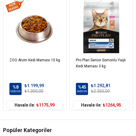
Vit.B2, Vit.B6, Vit. B12, Niasin, Folic Asit,
Mineraller Kalsiyum, Fosfor, Çinko, İyot, Bakır, Potasyum
Klorur, Taurine
ZOO Atom Kedi Maması 10 kg
Pro Plan Senior Somonlu Yaşlı
Kedi Maması 3 kg
₺1.199,99
₺1.292,81
%8
%45
₺1.300,00
₺2.350,00
İndirim
İndirim
Havale ile:
₺1175,99
Havale ile:
₺1266,95
Popüler Kategoriler