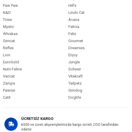
Paw Paw
Hill's
N&D
Lindo Cat
Trixie
Acana
Mystic
Felicia
Whiskas
Felix
Gimcat
Gourmet
Reflex
Dreamies
Lion
Enjoy
EuroGold
Jungle
Nutri Feline
Schesir
Vancat
Vitakraft
Zampa
Tailpetz
Pawise
Gimdog
Catit
Doglife
ÜCRETSİZ KARGO
₺500 ve üzeri alışverişlerinizde kargo ücreti ZOO tarafından
ödenir.