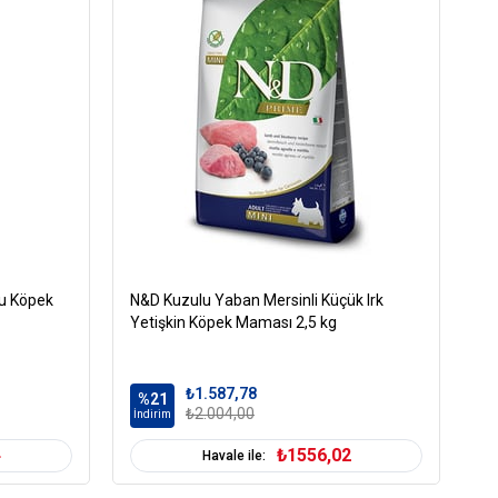
ru Köpek
N&D Kuzulu Yaban Mersinli Küçük Irk
Ro
Yetişkin Köpek Maması 2,5 kg
Kö
₺1.587,78
%21
%
₺2.004,00
İndirim
İn
4
₺1556,02
Havale ile: