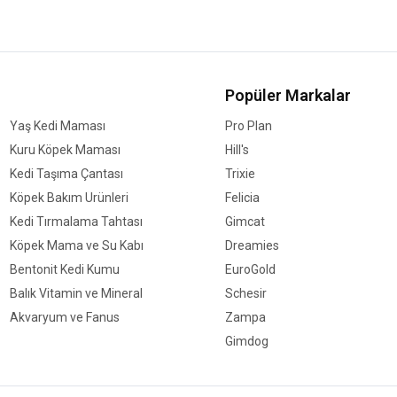
Popüler Markalar
Yaş Kedi Maması
Pro Plan
Kuru Köpek Maması
Hill's
Kedi Taşıma Çantası
Trixie
Köpek Bakım Ürünleri
Felicia
Kedi Tırmalama Tahtası
Gimcat
Köpek Mama ve Su Kabı
Dreamies
Bentonit Kedi Kumu
EuroGold
Balık Vitamin ve Mineral
Schesir
Akvaryum ve Fanus
Zampa
Gimdog