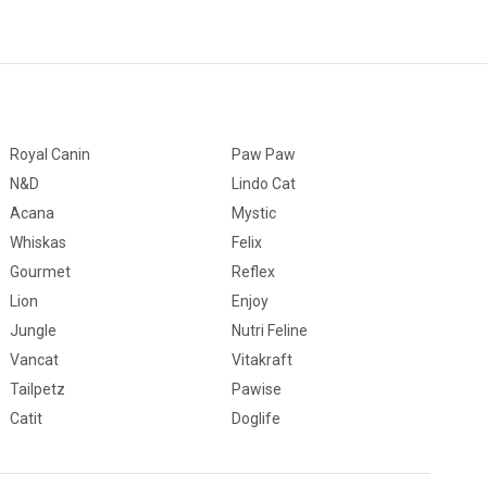
Royal Canin
Paw Paw
N&D
Lindo Cat
Acana
Mystic
Whiskas
Felix
Gourmet
Reflex
Lion
Enjoy
Jungle
Nutri Feline
Vancat
Vitakraft
Tailpetz
Pawise
Catit
Doglife