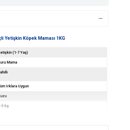
nçli Yetişkin Köpek Maması 1KG
etişkin (1-7 Yaş)
Kuru Mama
ahıllı
üm Irklara Uygun
Kuzu
-5 kg
Tümüne Uygun