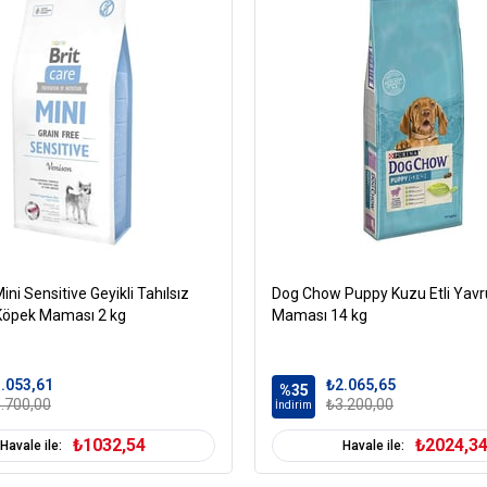
ini Sensitive Geyikli Tahılsız
Dog Chow Puppy Kuzu Etli Yav
 Köpek Maması 2 kg
Maması 14 kg
.053,61
₺2.065,65
%35
.700,00
₺3.200,00
İndirim
₺1032,54
₺2024,3
Havale ile:
Havale ile: