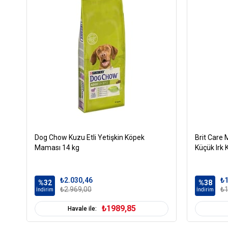
Dog Chow Kuzu Etli Yetişkin Köpek
Brit Care M
Maması 14 kg
Küçük Irk
₺2.030,46
₺1
%32
%38
₺2.969,00
₺1
İndirim
İndirim
₺1989,85
Havale ile: