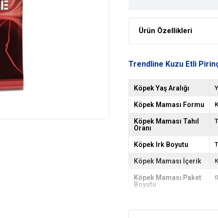
Ürün Özellikleri
Trendline Kuzu Etli Piri
Köpek Yaş Aralığı
Y
Köpek Maması Formu
Köpek Maması Tahıl
T
Oranı
Köpek Irk Boyutu
T
Köpek Maması İçerik
Köpek Maması Paket
0
Boyutu
Köpek Irk Özelliği