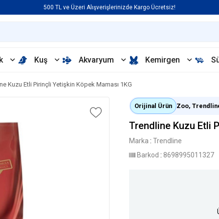
500 TL ve Üzeri Alışverişlerinizde Kargo Ücretsiz!
k
Kuş
Akvaryum
Kemirgen
S
ine Kuzu Etli Pirinçli Yetişkin Köpek Maması 1KG
Orijinal Ürün
Zoo, Trendline 
Trendline Kuzu Etli 
Marka
:
Trendline
Barkod
:
8698995011327