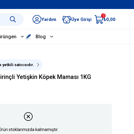
0
Yardım
Üye Girişi
₺0,00
ürüngen
Blog
yetkili satıcısıdır.
Pirinçli Yetişkin Köpek Maması 1KG
Ürün stoklarımızda kalmamıştır.