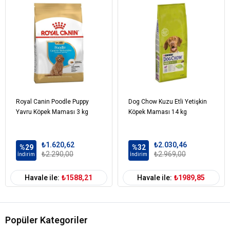
Kuru Bira Mayası,
Doğal Koruyucular ve Antioksidanlar,
Kalsiyum,
Fosfor,
Sodyum,
İyot,
Çinko,
Bakır,
Potasyum Klorür,
Royal Canin Poodle Puppy
Dog Chow Kuzu Etli Yetişkin
Demir,
Yavru Köpek Maması 3 kg
Köpek Maması 14 kg
₺1.620,62
₺2.030,46
%29
%32
₺2.290,00
₺2.969,00
İndirim
İndirim
Havale ile:
₺1588,21
Havale ile:
₺1989,85
Popüler Kategoriler