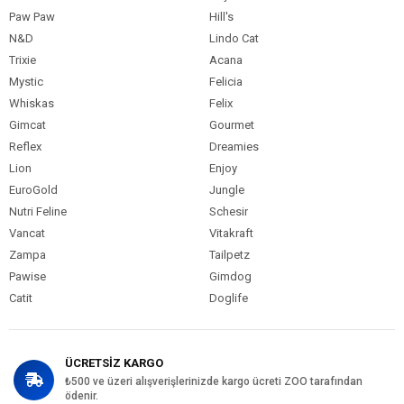
Paw Paw
Hill's
N&D
Lindo Cat
Trixie
Acana
Mystic
Felicia
Whiskas
Felix
Gimcat
Gourmet
Reflex
Dreamies
Lion
Enjoy
EuroGold
Jungle
Nutri Feline
Schesir
Vancat
Vitakraft
Zampa
Tailpetz
Pawise
Gimdog
Catit
Doglife
ÜCRETSİZ KARGO
₺500 ve üzeri alışverişlerinizde kargo ücreti ZOO tarafından
ödenir.