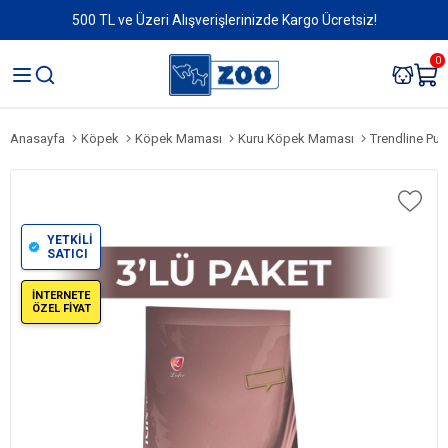
500 TL ve Üzeri Alışverişlerinizde Kargo Ücretsiz!
0
Anasayfa
Köpek
Köpek Maması
Kuru Köpek Maması
Trendline Puppy
YETKİLİ
SATICI
İNTERNETE
ÖZEL FİYAT