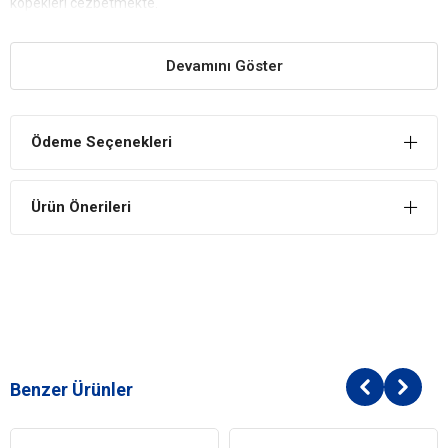
köpekleri cezbetmekte.
Taze Aroma
Devamını Göster
Köpekler Hassas mide yapısından dolayı seçici olduklarından
kullanılan mamanın aroması oldukça önem arz eder. İşte bu
sebepten Trendline köpek mamaları sürekli taze aroma içerir.
Trendline Puppy Biftekli ve Pirinçli Yavru Köpek Maması
Ödeme Seçenekleri
İçindekiler
Bileşim
Ürün Önerileri
İşlenmiş Hayvansal Protein,
Buğday,
Hayvansal Yağ,
Buğday Kepeği,
İşlenmiş Sığır Proteini,
Pirinç,
Kurutulmuş Şeker Pancarı,
Ciğer Aroması,
Benzer Ürünler
Tuz,
Keten Tohumu,