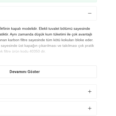
leti
nin kapalı modelidir. Elekli tuvalet bölümü sayesinde
tiktir. Aynı zamanda düşük kum tüketimi ile çok avantajlı
lunan karbon filtre sayesinde tüm kötü kokuları bloke eder.
i sayesinde üst kapağın çıkarılması ve takılması çok pratik
k filtre ürün kodu 40350 dir.
Devamını Göster