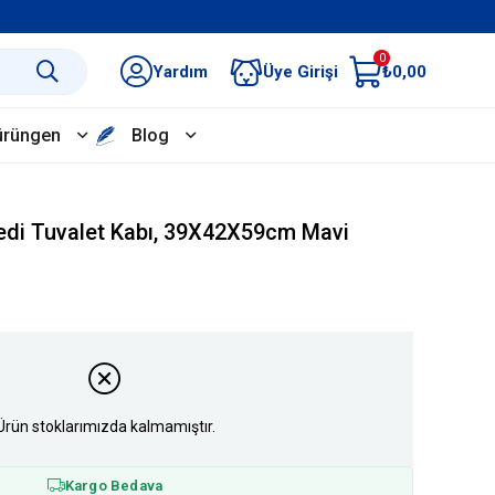
0
Yardım
Üye Girişi
₺0,00
ürüngen
Blog
 Kedi Tuvalet Kabı, 39X42X59cm Mavi
Ürün stoklarımızda kalmamıştır.
Kargo Bedava