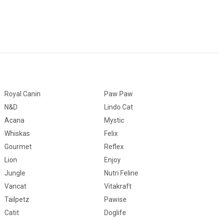
Royal Canin
Paw Paw
N&D
Lindo Cat
Acana
Mystic
Whiskas
Felix
Gourmet
Reflex
Lion
Enjoy
Jungle
Nutri Feline
Vancat
Vitakraft
Tailpetz
Pawise
Catit
Doglife