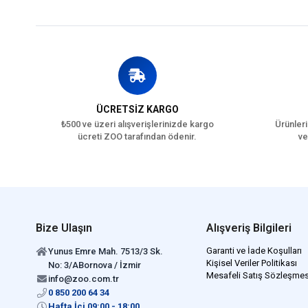
ÜCRETSİZ KARGO
₺500 ve üzeri alışverişlerinizde kargo
Ürünleri
ücreti ZOO tarafından ödenir.
ve
Bize Ulaşın
Alışveriş Bilgileri
Garanti ve İade Koşulları
Yunus Emre Mah. 7513/3 Sk.
Kişisel Veriler Politikası
No: 3/ABornova / İzmir
Mesafeli Satış Sözleşmes
info@zoo.com.tr
0 850 200 64 34
Hafta İçi 09:00 - 18:00