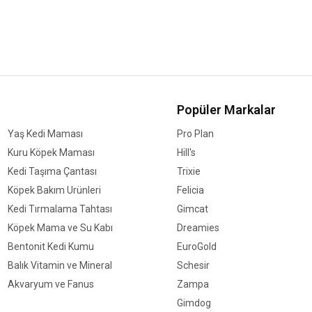
Popüler Markalar
Yaş Kedi Maması
Pro Plan
Kuru Köpek Maması
Hill's
Kedi Taşıma Çantası
Trixie
Köpek Bakım Ürünleri
Felicia
Kedi Tırmalama Tahtası
Gimcat
Köpek Mama ve Su Kabı
Dreamies
Bentonit Kedi Kumu
EuroGold
Balık Vitamin ve Mineral
Schesir
Akvaryum ve Fanus
Zampa
Gimdog