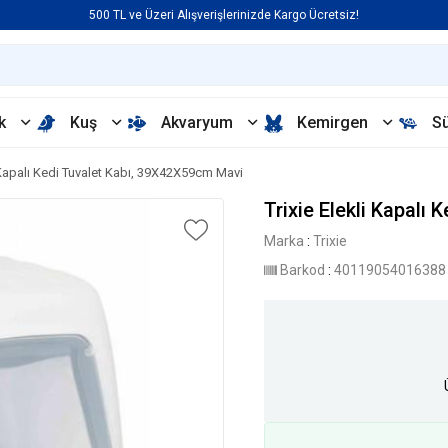
500 TL ve Üzeri Alışverişlerinizde Kargo Ücretsiz!
k
Kuş
Akvaryum
Kemirgen
S
i Kapalı Kedi Tuvalet Kabı, 39X42X59cm Mavi
Trixie Elekli Kapalı
Marka
:
Trixie
Barkod
:
40119054016388