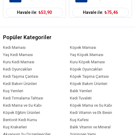
Havale ile:
₺53,90
Havale ile:
₺75,46
Popüler Kategoriler
Kedi Maması
Köpek Maması
Yaş Kedi Maması
Yaş Köpek Maması
Kuru Kedi Maması
Kuru Köpek Maması
Kedi Oyuncakları
Köpek Oyuncakları
Kedi Taşıma Çantası
Köpek Taşıma Çantası
Kedi Bakım Ürünleri
Köpek Bakım Ürünleri
Kuş Yemleri
Balık Yemleri
Kedi Tırmalama Tahtası
Kedi Tuvaleti
Kedi Mama ve Su Kabı
Köpek Mama ve Su Kabı
Köpek Eğitim Ürünleri
Kedi Vitamin ve Ek Besin
Bentonit Kedi Kumu
Kuş Kafesi
Kuş Krakerleri
Balık Vitamin ve Mineral
Akvaryum Su Düzenleyiciler
Sürüngen Yemi