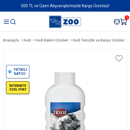
500 TL ve Üzeri Alışverişlerinizde Kargo Ücretsiz!
0
Anasayfa
Kedi
Kedi Bakım Ürünleri
Kedi Temizlik ve Banyo Ürünleri
YETKİLİ
SATICI
İNTERNETE
ÖZEL FİYAT