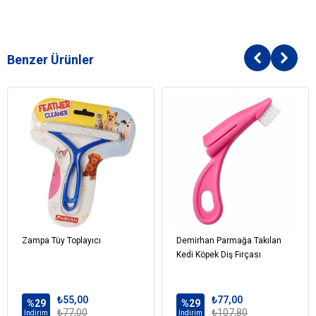
Benzer Ürünler
Zampa Tüy Toplayıcı
Demirhan Parmağa Takılan
Kedi Köpek Diş Fırçası
₺55,00
₺77,00
%29
%29
₺77,00
₺107,80
İndirim
İndirim