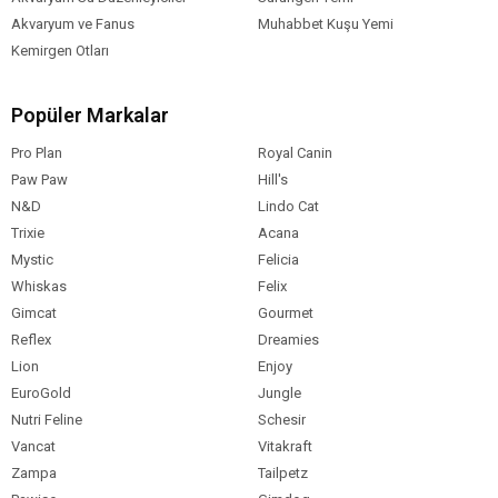
Akvaryum ve Fanus
Muhabbet Kuşu Yemi
Kemirgen Otları
Popüler Markalar
Pro Plan
Royal Canin
Paw Paw
Hill's
N&D
Lindo Cat
Trixie
Acana
Mystic
Felicia
Whiskas
Felix
Gimcat
Gourmet
Reflex
Dreamies
Lion
Enjoy
EuroGold
Jungle
Nutri Feline
Schesir
Vancat
Vitakraft
Zampa
Tailpetz