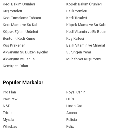
Kedi Bakım Ürünleri
Köpek Bakım Ürünleri
Kuş Yemleri
Balık Yemleri
Kedi Tırmalama Tahtası
Kedi Tuvaleti
Kedi Mama ve Su Kabı
Köpek Mama ve Su Kabı
Köpek Eğitim Ürünleri
Kedi Vitamin ve Ek Besin
Bentonit Kedi Kumu
Kuş Kafesi
Kuş Krakerleri
Balık Vitamin ve Mineral
Akvaryum Su Düzenleyiciler
Sürüngen Yemi
Akvaryum ve Fanus
Muhabbet Kuşu Yemi
Kemirgen Otları
Popüler Markalar
Pro Plan
Royal Canin
Paw Paw
Hill's
N&D
Lindo Cat
Trixie
Acana
Mystic
Felicia
Whiskas
Felix