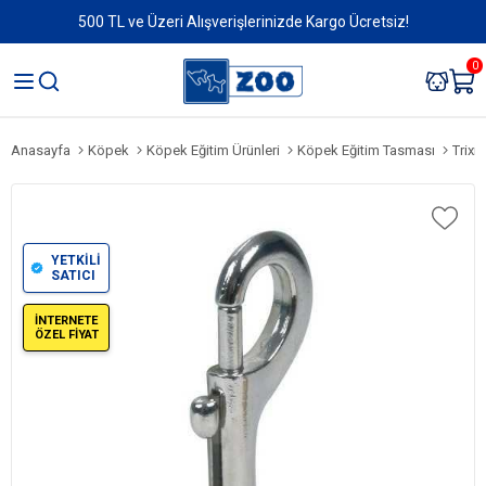
500 TL ve Üzeri Alışverişlerinizde Kargo Ücretsiz!
0
Anasayfa
Köpek
Köpek Eğitim Ürünleri
Köpek Eğitim Tasması
Trixi
YETKİLİ
SATICI
İNTERNETE
ÖZEL FİYAT