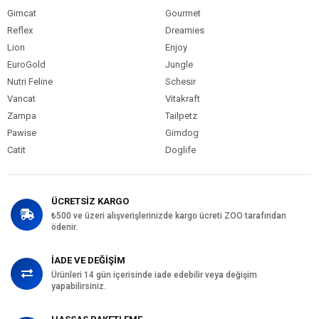
Gimcat
Gourmet
Reflex
Dreamies
Lion
Enjoy
EuroGold
Jungle
Nutri Feline
Schesir
Vancat
Vitakraft
Zampa
Tailpetz
Pawise
Gimdog
Catit
Doglife
ÜCRETSİZ KARGO
₺500 ve üzeri alışverişlerinizde kargo ücreti ZOO tarafından
ödenir.
İADE VE DEĞİŞİM
Ürünleri 14 gün içerisinde iade edebilir veya değişim
yapabilirsiniz.