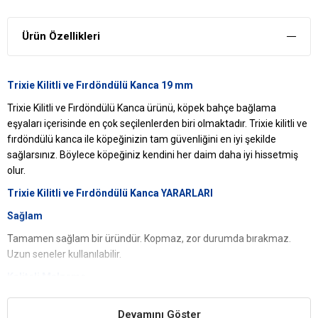
Ürün Özellikleri
Trixie Kilitli ve Fırdöndülü Kanca 19 mm
Trixie Kilitli ve Fırdöndülü Kanca ürünü, köpek bahçe bağlama
eşyaları içerisinde en çok seçilenlerden biri olmaktadır. Trixie kilitli ve
fırdöndülü kanca ile köpeğinizin tam güvenliğini en iyi şekilde
sağlarsınız. Böylece köpeğiniz kendini her daim daha iyi hissetmiş
olur.
Trixie Kilitli ve Fırdöndülü Kanca YARARLARI
Sağlam
Tamamen sağlam bir üründür. Kopmaz, zor durumda bırakmaz.
Uzun seneler kullanılabilir.
Kaliteli Malzeme
Kaliteli malzemelerden üretildiği için konforlu bir kullanım sunar. Bu
Devamını Göster
üründe kullanılan malzemelerin her biri özenle seçilmiştir.