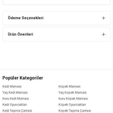
Paslanmaz
Paslanmaz bir malzemeden üretilmiştir. Sorunsuz bir kullanım
Ödeme Seçenekleri
imkanı tanır. Köpeğiniz ve siz paslanma durumuyla asla
karşılaşmamış olursunuz.
Ürün Önerileri
Popüler Kategoriler
Kedi Maması
Köpek Maması
Yaş Kedi Maması
Yaş Köpek Maması
Kuru Kedi Maması
Kuru Köpek Maması
Kedi Oyuncakları
Köpek Oyuncakları
Kedi Taşıma Çantası
Köpek Taşıma Çantası