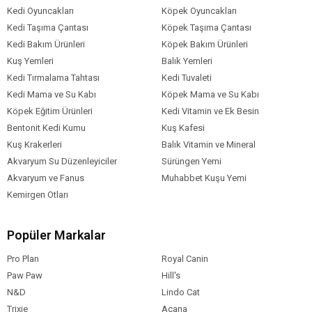
Kedi Oyuncakları
Köpek Oyuncakları
Kedi Taşıma Çantası
Köpek Taşıma Çantası
Kedi Bakım Ürünleri
Köpek Bakım Ürünleri
Kuş Yemleri
Balık Yemleri
Kedi Tırmalama Tahtası
Kedi Tuvaleti
Kedi Mama ve Su Kabı
Köpek Mama ve Su Kabı
Köpek Eğitim Ürünleri
Kedi Vitamin ve Ek Besin
Bentonit Kedi Kumu
Kuş Kafesi
Kuş Krakerleri
Balık Vitamin ve Mineral
Akvaryum Su Düzenleyiciler
Sürüngen Yemi
Akvaryum ve Fanus
Muhabbet Kuşu Yemi
Kemirgen Otları
Popüler Markalar
Pro Plan
Royal Canin
Paw Paw
Hill's
N&D
Lindo Cat
Trixie
Acana