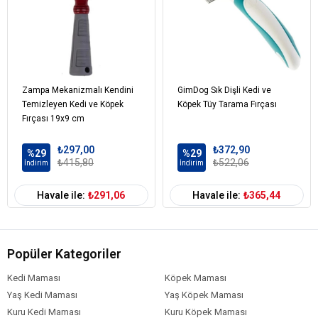
Zampa Mekanizmalı Kendini
GimDog Sık Dişli Kedi ve
Temizleyen Kedi ve Köpek
Köpek Tüy Tarama Fırçası
Fırçası 19x9 cm
₺297,00
₺372,90
%29
%29
₺415,80
₺522,06
İndirim
İndirim
Havale ile:
₺291,06
Havale ile:
₺365,44
Popüler Kategoriler
Kedi Maması
Köpek Maması
Yaş Kedi Maması
Yaş Köpek Maması
Kuru Kedi Maması
Kuru Köpek Maması