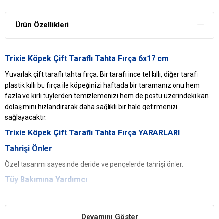
Ürün Özellikleri
Trixie Köpek Çift Taraflı Tahta Fırça 6x17 cm
Yuvarlak çift taraflı tahta fırça. Bir tarafı ince tel kıllı, diğer tarafı
plastik kıllı bu fırça ile köpeğinizi haftada bir taramanız onu hem
fazla ve kirli tüylerden temizlemenizi hem de postu üzerindeki kan
dolaşımını hızlandırarak daha sağlıklı bir hale getirmenizi
sağlayacaktır.
Trixie Köpek Çift Taraflı Tahta Fırça YARARLARI
Tahrişi Önler
Özel tasarımı sayesinde deride ve pençelerde tahrişi önler.
Tüy Bakımına Yardımcı
Köpeklerin tüy bakımı için gerekli olan kaliteli bir üründür. Tüylerinin
sağlıklı olmasına yardımcıdır.
Devamını Göster