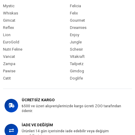
Mystic
Felicia
Whiskas
Felix
Gimcat
Gourmet
Reflex
Dreamies
Lion
Enjoy
EuroGold
Jungle
Nutri Feline
Schesir
Vancat
Vitakraft
Zampa
Tailpetz
Pawise
Gimdog
Catit
Doglife
ÜCRETSİZ KARGO
₺500 ve üzeri alışverişlerinizde kargo ücreti ZOO tarafından
ödenir.
İADE VE DEĞİŞİM
Ürünleri 14 gün içerisinde iade edebilir veya değişim