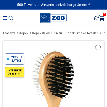
500 TL ve Üzeri Alışverişlerinizde Kargo Ücretsiz!
0
Anasayfa
Köpek
Köpek Bakım Ürünleri
Köpek Fırça ve Tarakları
Tri
YETKİLİ
SATICI
İNTERNETE
ÖZEL FİYAT