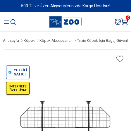
500 TL ve Üzeri Alışverişlerinizde Kargo Ücretsiz!
0
Anasayfa
Köpek
Köpek Aksesuarları
Trixie Köpek İçin Bagaj Güvenli
YETKİLİ
SATICI
İNTERNETE
ÖZEL FİYAT