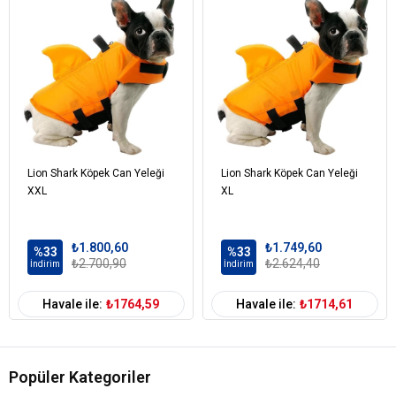
Lion Shark Köpek Can Yeleği
Lion Shark Köpek Can Yeleği
XXL
XL
₺1.800,60
₺1.749,60
%33
%33
₺2.700,90
₺2.624,40
İndirim
İndirim
Havale ile:
₺1764,59
Havale ile:
₺1714,61
Popüler Kategoriler