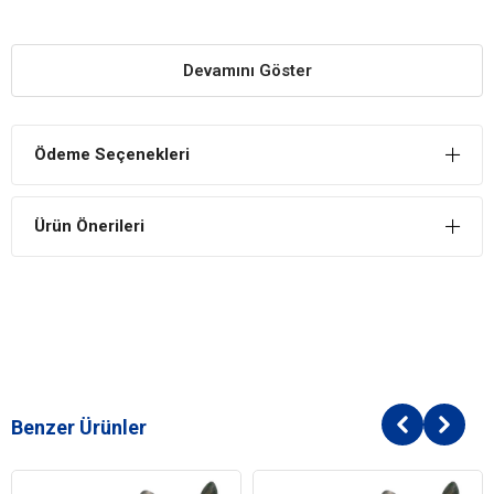
Trixie
Köpek İçin Bagaj Güvenlik Demiri
Yararları
Kolayca Paslanmaz
Devamını Göster
Kaliteli ve dayanıklı malzemelerden üretilmiştir. Demiri kolayca
paslanmaz ve eğilip bükülmez.
Güvenli Seyahat İmkanı
Ödeme Seçenekleri
Bagaja kurulum yaptığınızda köpeğiniz güvenli bir şekilde seyahat
edebilir.
Ürün Önerileri
Araca Zarar Vermez
Monte edilmesi çok kolaydır. Aracınıza hiçbir şekilde zarar
vermeden kolayca kurulum sağlayabilirsiniz.
Benzer Ürünler