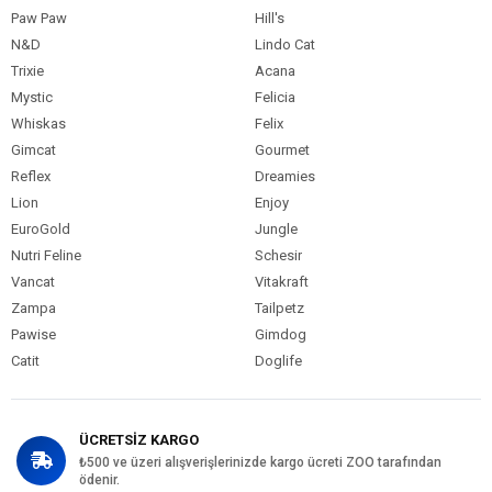
Paw Paw
Hill's
N&D
Lindo Cat
Trixie
Acana
Mystic
Felicia
Whiskas
Felix
Gimcat
Gourmet
Reflex
Dreamies
Lion
Enjoy
EuroGold
Jungle
Nutri Feline
Schesir
Vancat
Vitakraft
Zampa
Tailpetz
Pawise
Gimdog
Catit
Doglife
ÜCRETSİZ KARGO
₺500 ve üzeri alışverişlerinizde kargo ücreti ZOO tarafından
ödenir.