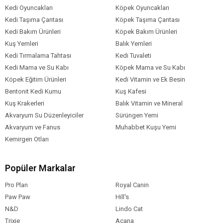
Kedi Oyuncakları
Köpek Oyuncakları
Kedi Taşıma Çantası
Köpek Taşıma Çantası
Kedi Bakım Ürünleri
Köpek Bakım Ürünleri
Kuş Yemleri
Balık Yemleri
Kedi Tırmalama Tahtası
Kedi Tuvaleti
Kedi Mama ve Su Kabı
Köpek Mama ve Su Kabı
Köpek Eğitim Ürünleri
Kedi Vitamin ve Ek Besin
Bentonit Kedi Kumu
Kuş Kafesi
Kuş Krakerleri
Balık Vitamin ve Mineral
Akvaryum Su Düzenleyiciler
Sürüngen Yemi
Akvaryum ve Fanus
Muhabbet Kuşu Yemi
Kemirgen Otları
Popüler Markalar
Pro Plan
Royal Canin
Paw Paw
Hill's
N&D
Lindo Cat
Trixie
Acana