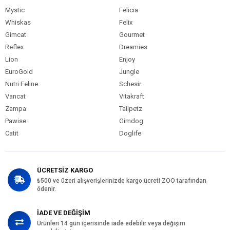
Mystic
Felicia
Whiskas
Felix
Gimcat
Gourmet
Reflex
Dreamies
Lion
Enjoy
EuroGold
Jungle
Nutri Feline
Schesir
Vancat
Vitakraft
Zampa
Tailpetz
Pawise
Gimdog
Catit
Doglife
ÜCRETSİZ KARGO
₺500 ve üzeri alışverişlerinizde kargo ücreti ZOO tarafından
ödenir.
İADE VE DEĞİŞİM
Ürünleri 14 gün içerisinde iade edebilir veya değişim