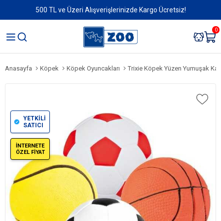
500 TL ve Üzeri Alışverişlerinizde Kargo Ücretsiz!
0
Anasayfa
Köpek
Köpek Oyuncakları
Trixie Köpek Yüzen Yumuşak Ka
YETKİLİ
SATICI
İNTERNETE
ÖZEL FİYAT