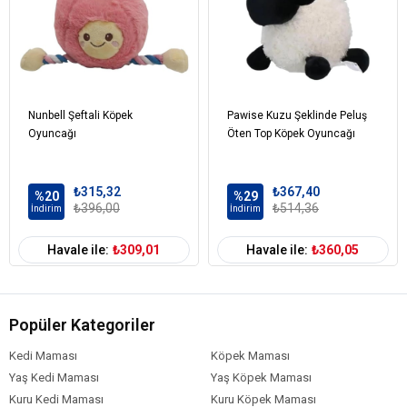
Nunbell Şeftali Köpek
Pawise Kuzu Şeklinde Peluş
Oyuncağı
Öten Top Köpek Oyuncağı
₺315,32
₺367,40
%20
%29
₺396,00
₺514,36
İndirim
İndirim
Havale ile:
₺309,01
Havale ile:
₺360,05
Popüler Kategoriler
Kedi Maması
Köpek Maması
Yaş Kedi Maması
Yaş Köpek Maması
Kuru Kedi Maması
Kuru Köpek Maması